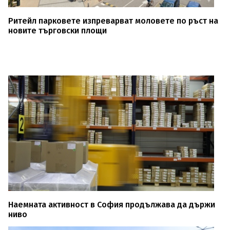
Ритейл парковете изпреварват моловете по ръст на
новите търговски площи
Наемната активност в София продължава да държи
ниво