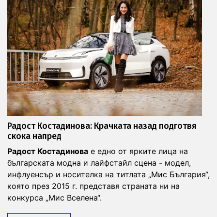
top
Радост Костадинова: Крачката назад подготвя
скока напред
Радост Костадинова
е едно от ярките лица на
българската модна и лайфстайл сцена - модел,
инфлуенсър и носителка на титлата „Мис България“,
която през 2015 г. представя страната ни на
конкурса „Мис Вселена“.