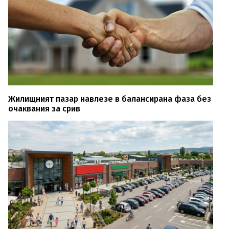
Жилищният пазар навлезе в балансирана фаза без
очаквания за срив