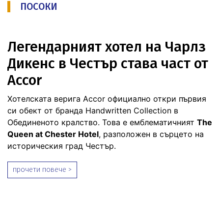
ПОСОКИ
Легендарният хотел на Чарлз
Дикенс в Честър става част от
Accor
Хотелската верига Accor официално откри първия
си обект от бранда Handwritten Collection в
Обединеното кралство. Това е емблематичният
The
Queen at Chester Hotel
, разположен в сърцето на
историческия град Честър.
прочети повече >