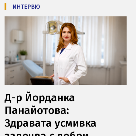
ИНТЕРВЮ
Водеща
снимка
Д-р Йорданка
Панайотова:
Здравата усмивка
започва с добри