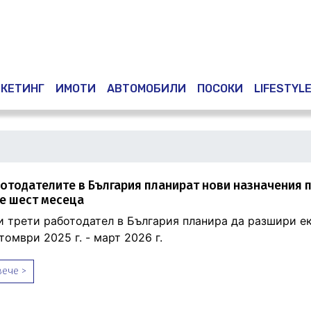
Премини
към
основното
съдържание
КЕТИНГ
ИМОТИ
АВТОМОБИЛИ
ПОСОКИ
LIFESTYL
отодателите в България планират нови назначения 
е шест месеца
и трети работодател в България планира да разшири ек
омври 2025 г. - март 2026 г.
ече >