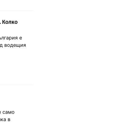
. Колко
ългария е
ед водещия
е само
ка в