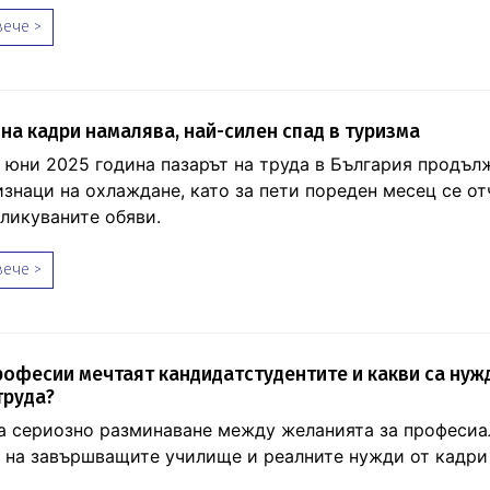
ече >
на кадри намалява, най-силен спад в туризма
 месец юни 2025 година пазарът на труда в България продъл
изнаци на охлаждане, като за пети пореден месец се от
бликуваните обяви.
ече >
рофесии мечтаят кандидатстудентите и какви са нуж
труда?
 сериозно разминаване между желанията за професиа
 на завършващите училище и реалните нужди от кадри 