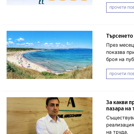
прочети пов
Търсенето 
​​​​​​​През
показва пр
броя на пу
прочети пов
За какви п
пазара на 
Съществува
реализация
на труда.