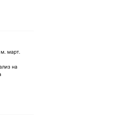
м. март.
ализ на
а