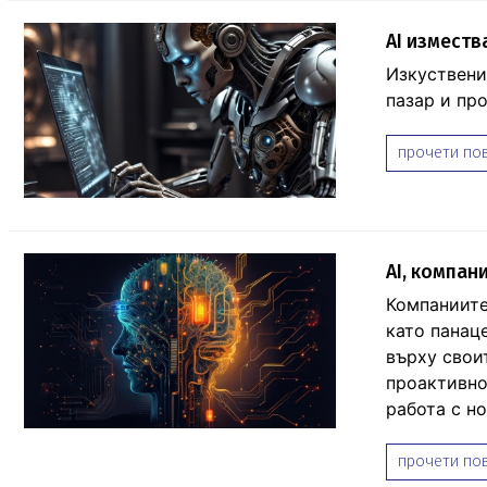
AI изместв
Изкуствени
пазар и про
прочети пов
AI, компан
Компаниите
като панац
върху свои
проактивно
работа с н
прочети пов