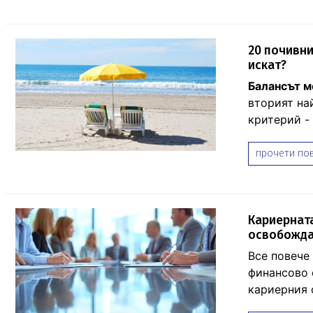
20 почивни
искат?
Балансът м
вторият на
критерий -
прочети пов
Кариерната
освобожда
Все повече
финансово 
кариерния 