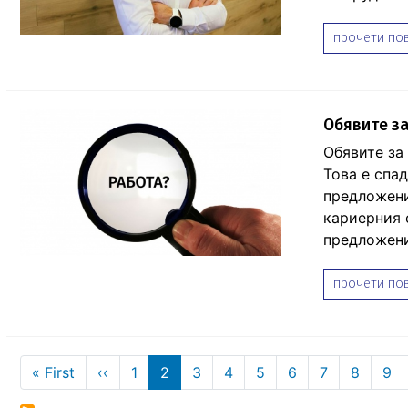
прочети пов
Обявите за
Обявите за 
Това е спад
предложени
кариерния 
предложени
прочети пов
Pagination
First page
Previous page
« First
‹‹
1
2
3
4
5
6
7
8
9