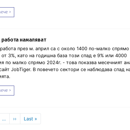
ече >
 работа намаляват
работа през м. април са с около 1400 по-малко спрямо 
 от 3%, като на годишна база този спад е 9% или 4000
я по малко спрямо 2024г. - това показва месечният ан
сайт JobTiger. В повечето сектори се наблюдава спад н
ята.
ече >
Next page
Last page
…
››
Last »