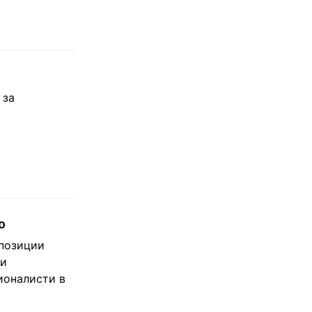
 за
о
 позиции
ни
ионалисти в