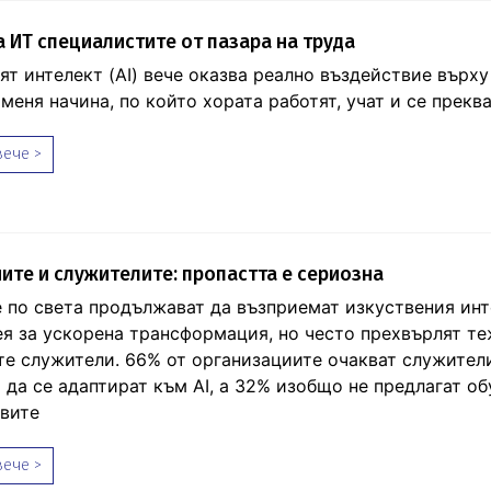
а ИТ специалистите от пазара на труда
ят интелект (AI) вече оказва реално въздействие върх
меня начина, по който хората работят, учат и се прекв
ече >
иите и служителите: пропастта е сериозна
 по света продължават да възприемат изкуствения инте
ея за ускорена трансформация, но често прехвърлят т
те служители. 66% от организациите очакват служител
 да се адаптират към AI, а 32% изобщо не предлагат об
овите
ече >