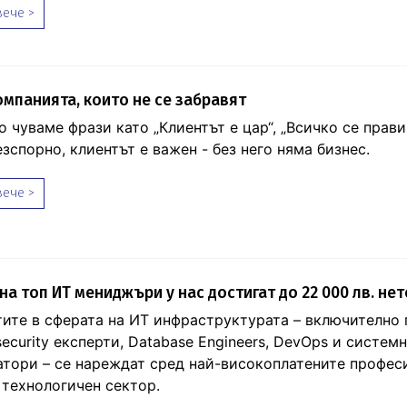
ече >
омпанията, които не се забравят
 чуваме фрази като „Клиентът е цар“, „Всичко се прави
езспорно, клиентът е важен - без него няма бизнес.
ече >
на топ ИТ мениджъри у нас достигат до 22 000 лв. нет
ите в сферата на ИТ инфраструктурата – включително
ecurity експерти, Database Engineers, DevOps и систем
тори – се нареждат сред най-високоплатените профес
 технологичен сектор.