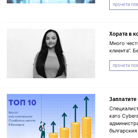
прочети пов
Хората в к
Много често
клиента“. Б
прочети пов
Заплатите 
Специалист
като Cybers
администра
българския