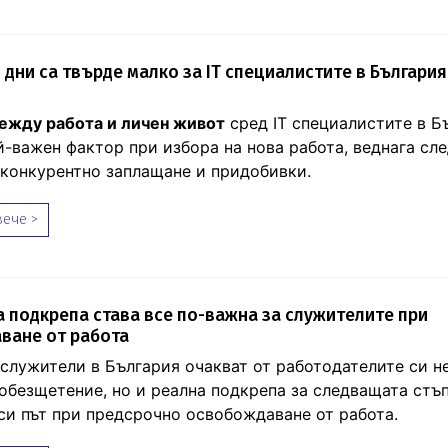
 дни са твърде малко за IT специалистите в България
ежду работа и личен живот
сред IT специалистите в Б
й-важен фактор при избора на нова работа, веднага сл
 конкурентно заплащане и придобивки.
ече >
 подкрепа става все по-важна за служителите при
ване от работа
 служители в България очакват от работодателите си н
обезщетение, но и реална подкрепа за следващата стъп
си път при предсрочно освобождаване от работа.