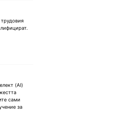
у трудовия
алифицират.
лект (AI)
ежестта
ите сами
учение за