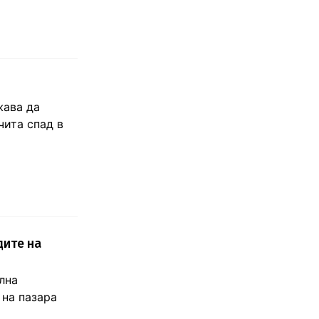
жава да
чита спад в
дите на
лна
на пазара