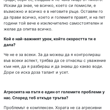
Искам да знае, че всичко, което си помисли, е
възможно и всичко е в неговите ръце. Оставям го
да прави всичко, което и големите правят, и на пет
години той вече е изключително самостоятелен и
желае да опитва всичко.
Кой е най-важният урок, който скоростта ти е
дала?
Че не е за всеки. За да можеш да я контролираш
във всеки аспект, трябва да се отнасяш с уважение
към нея, да я разбираш и да знаеш до какво води.
Дори се иска доза талант и усет.
Агресията на пътя е един от големите проблеми у
нас. Според теб откъде тръгва?
Проблемът е комплексен. Хората не са агресивни