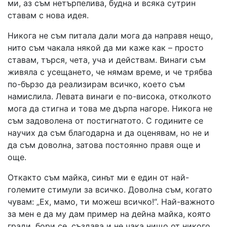
ми, аз съм нетърпелива, будна и всяка сутрин
ставам с нова идея.
Никога не съм питала дали мога да направя нещо,
нито съм чакала някой да ми каже как – просто
ставам, търся, чета, уча и действам. Винаги съм
живяла с усещането, че нямам време, и че трябва
по-бързо да реализирам всичко, което съм
намислила. Левата винаги е по-висока, отколкото
мога да стигна и това ме дърпа нагоре. Никога не
съм задоволена от постигнатото. С годините се
научих да съм благодарна и да оценявам, но не и
да съм доволна, затова постоянно правя още и
още.
Откакто съм майка, синът ми е един от най-
големите стимули за всичко. Доволна съм, когато
чувам: „Ех, мамо, ти можеш всичко!“. Най-важното
за мен е да му дам пример на дейна майка, която
гради, бори се, създава и не чака нищо от никого.