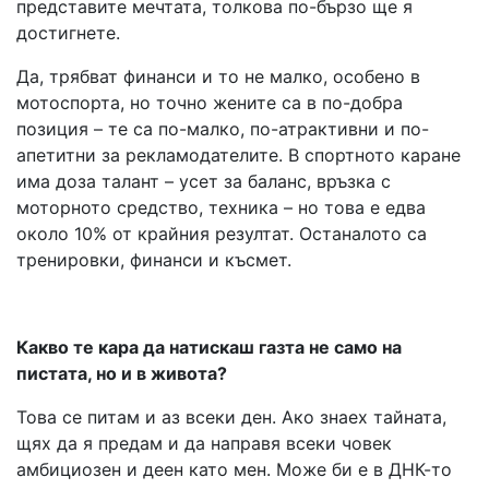
представите мечтата, толкова по-бързо ще я
достигнете.
Да, трябват финанси и то не малко, особено в
мотоспорта, но точно жените са в по-добра
позиция – те са по-малко, по-атрактивни и по-
апетитни за рекламодателите. В спортното каране
има доза талант – усет за баланс, връзка с
моторното средство, техника – но това е едва
около 10% от крайния резултат. Останалото са
тренировки, финанси и късмет.
Какво те кара да натискаш газта не само на
пистата, но и в живота?
Това се питам и аз всеки ден. Ако знаех тайната,
щях да я предам и да направя всеки човек
амбициозен и деен като мен. Може би е в ДНК-то