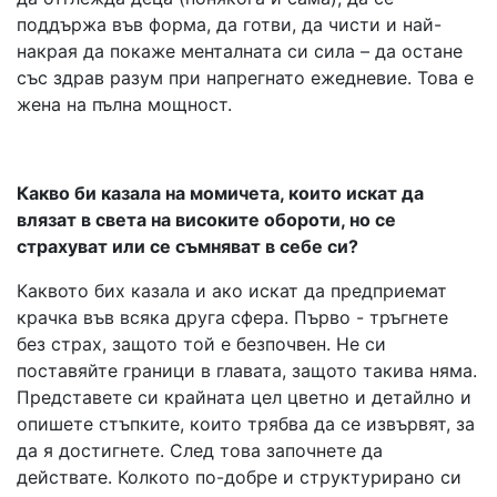
поддържа във форма, да готви, да чисти и най-
накрая да покаже менталната си сила – да остане
със здрав разум при напрегнато ежедневие. Това е
жена на пълна мощност.
Какво би казала на момичета, които искат да
влязат в света на високите обороти, но се
страхуват или се съмняват в себе си?
Каквото бих казала и ако искат да предприемат
крачка във всяка друга сфера. Първо - тръгнете
без страх, защото той е безпочвен. Не си
поставяйте граници в главата, защото такива няма.
Представете си крайната цел цветно и детайлно и
опишете стъпките, които трябва да се извървят, за
да я достигнете. След това започнете да
действате. Колкото по-добре и структурирано си