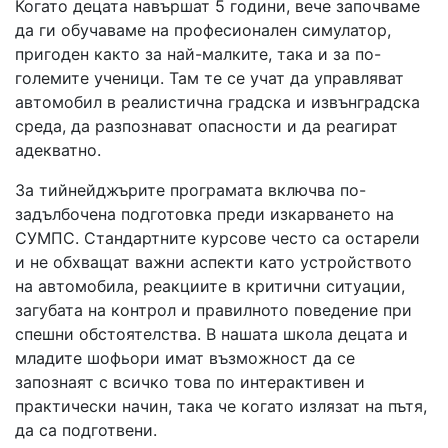
Когато децата навършат 5 години, вече започваме
да ги обучаваме на професионален симулатор,
пригоден както за най-малките, така и за по-
големите ученици. Там те се учат да управляват
автомобил в реалистична градска и извънградска
среда, да разпознават опасности и да реагират
адекватно.
За тийнейджърите програмата включва по-
задълбочена подготовка преди изкарването на
СУМПС. Стандартните курсове често са остарели
и не обхващат важни аспекти като устройството
на автомобила, реакциите в критични ситуации,
загубата на контрол и правилното поведение при
спешни обстоятелства. В нашата школа децата и
младите шофьори имат възможност да се
запознаят с всичко това по интерактивен и
практически начин, така че когато излязат на пътя,
да са подготвени.