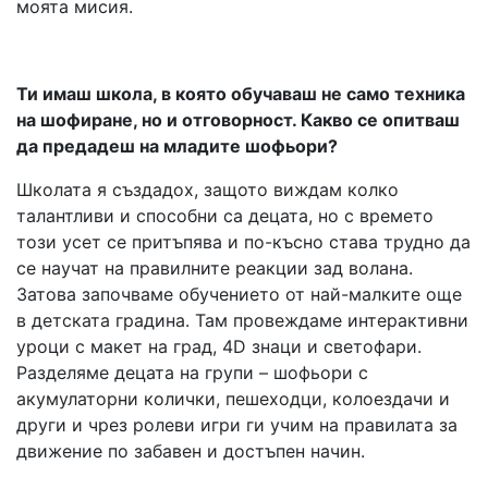
моята мисия.
Ти имаш школа, в която обучаваш не само техника
на шофиране, но и отговорност. Какво се опитваш
да предадеш на младите шофьори?
Школата я създадох, защото виждам колко
талантливи и способни са децата, но с времето
този усет се притъпява и по-късно става трудно да
се научат на правилните реакции зад волана.
Затова започваме обучението от най-малките още
в детската градина. Там провеждаме интерактивни
уроци с макет на град, 4D знаци и светофари.
Разделяме децата на групи – шофьори с
акумулаторни колички, пешеходци, колоездачи и
други и чрез ролеви игри ги учим на правилата за
движение по забавен и достъпен начин.