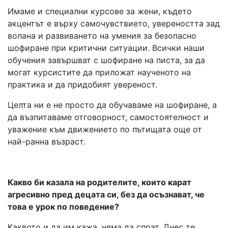
Имаме и специални курсове за жени, където
акцентът е върху самочувствието, увереността зад
волана и развиването на умения за безопасно
шофиране при критични ситуации. Всички наши
обучения завършват с шофиране на писта, за да
могат курсистите да приложат наученото на
практика и да придобият увереност.
Целта ни е не просто да обучаваме на шофиране, а
да възпитаваме отговорност, самостоятелност и
уважение към движението по пътищата още от
най-ранна възраст.
Какво би казала на родителите, които карат
агресивно пред децата си, без да осъзнават, че
това е урок по поведение?
Каквото и да им кажа, няма да спрат. Днес те