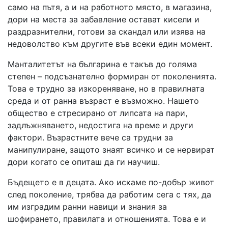
само на пътя, а и на работното място, в магазина,
дори на места за забавление остават кисели и
раздразнителни, готови за скандал или изява на
недоволство към другите във всеки един момент.
Манталитетът на българина е такъв до голяма
степен – подсъзнателно формиран от поколенията.
Това е трудно за изкореняване, но в правилната
среда и от ранна възраст е възможно. Нашето
общество е стресирано от липсата на пари,
задлъжняването, недостига на време и други
фактори. Възрастните вече са трудни за
манипулиране, защото знаят всичко и се нервират
дори когато се опиташ да ги научиш.
Бъдещето е в децата. Ако искаме по-добър живот
след поколение, трябва да работим сега с тях, да
им изградим ранни навици и знания за
шофирането, правилата и отношенията. Това е и