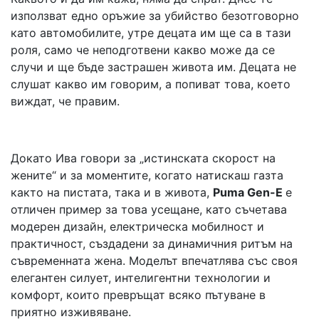
използват едно оръжие за убийство безотговорно
като автомобилите, утре децата им ще са в тази
роля, само че неподготвени какво може да се
случи и ще бъде застрашен живота им. Децата не
слушат какво им говорим, а попиват това, което
виждат, че правим.
Докато Ива говори за „истинската скорост на
жените“ и за моментите, когато натискаш газта
както на пистата, така и в живота,
Puma Gen-E
е
отличен пример за това усещане, като съчетава
модерен дизайн, електрическа мобилност и
практичност, създадени за динамичния ритъм на
съвременната жена. Моделът впечатлява със своя
елегантен силует, интелигентни технологии и
комфорт, които превръщат всяко пътуване в
приятно изживяване.