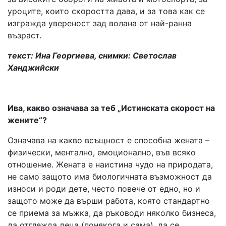
уроците, които скоростта дава, и за това как се
изгражда увереност зад волана от най-ранна
възраст.
текст: Ина Георгиева, снимки: Светослав
Ханджийски
Ива, какво означава за теб „Истинската скорост на
жените“?
Означава на какво всъщност е способна жената –
физически, ментално, емоционално, във всяко
отношение. Жената е наистина чудо на природата,
не само защото има биологичната възможност да
износи и роди дете, често повече от едно, но и
защото може да върши работа, която стандартно
се приема за мъжка, да ръководи няколко бизнеса,
да отглежда деца (понякога и сама), да се