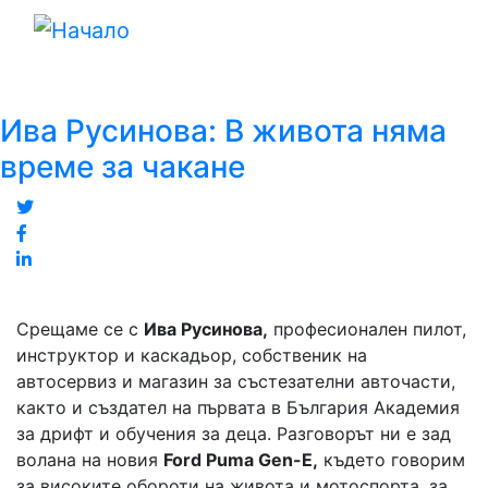
Премини
към
основното
съдържание
Ива Русинова: В живота няма
време за чакане
Twitter
Facebook
Linked
in
Срещаме се с
Ива Русинова,
професионален пилот,
инструктор и каскадьор, собственик на
автосервиз и магазин за състезателни авточасти,
както и създател на първата в България Академия
за дрифт и обучения за деца. Разговорът ни е зад
волана на новия
Ford Puma Gen-E,
където говорим
за високите обороти на живота и мотоспорта, за