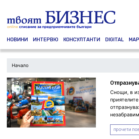
Main navigation
НОВИНИ
ИНТЕРВЮ
КОНСУЛТАНТИ
DIGITAL
МАР
Начало
Отпразнува
Снощи, в и
приятелите
отпразнува
незабравим
прочети пов