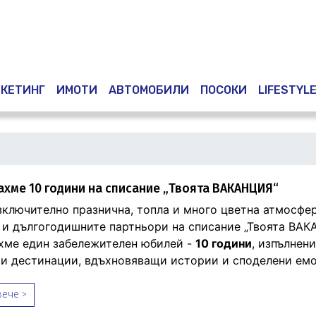
Премини
към
основното
съдържание
КЕТИНГ
ИМОТИ
АВТОМОБИЛИ
ПОСОКИ
LIFESTYL
хме 10 години на списание „Твоята ВАКАНЦИЯ“
зключително празнична, топла и много цветна атмосфер
 и дългогодишните партньори на списание „Твоята ВА
хме един забележителен юбилей -
10 години
, изпълнени
и дестинации, вдъхновяващи истории и споделени емо
ече >