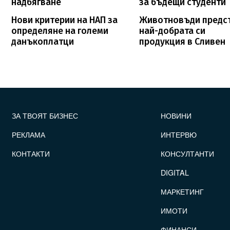
надбягване
за бъдещи студенти
Нови критерии на НАП за
Животновъди предс
определяне на големи
най-добрата си
данъкоплатци
продукция в Сливен
FOOTER_STATII
ЗА ТВОЯТ БИЗНЕС
НОВИНИ
РЕКЛАМА
ИНТЕРВЮ
КОНТАКТИ
КОНСУЛТАНТИ
DIGITAL
МАРКЕТИНГ
ИМОТИ
ФИНАНСИ