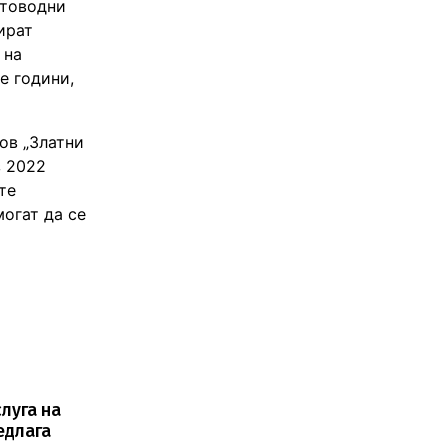
етоводни
ират
 на
е години,
ов „Златни
з 2022
те
огат да се
луга на
едлага