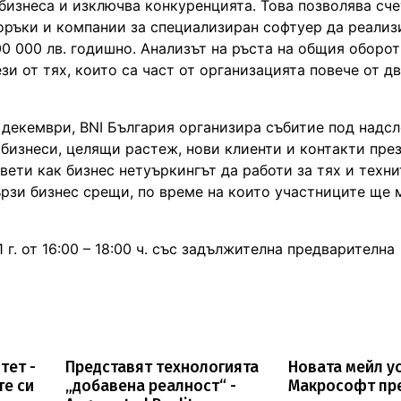
 бизнеса и изключва конкуренцията. Това позволява сч
оръки и компании за специализиран софтуер да реализ
00 000 лв. годишно. Анализът на ръста на общия оборот
и от тях, които са част от организацията повече от дв
1 декември, BNI България организира събитие под надсл
бизнеси, целящи растеж, нови клиенти и контакти пре
ети как бизнес нетуъркингът да работи за тях и техни
рзи бизнес срещи, по време на които участниците ще м
г. от 16:00 – 18:00 ч. със задължителна предварителна
тет -
Представят технологията
Новата мейл ус
те си
„добавена реалност“ -
Макрософт пр