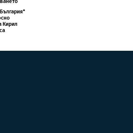
зването
 България"
осно
а Кирил
са