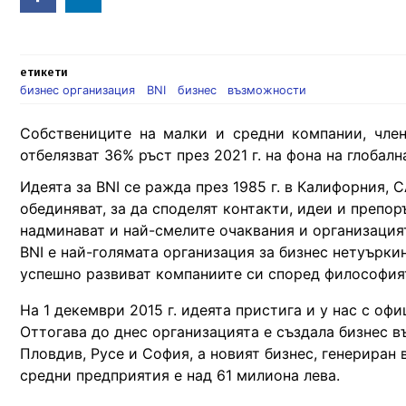
in
етикети
бизнес организация
BNI
бизнес
възможности
Собствениците на малки и средни компании, членов
отбелязват 36% ръст през 2021 г. на фона на глоба
Идеята за BNI се ражда през 1985 г. в Калифорния, 
обединяват, за да споделят контакти, идеи и препор
надминават и най-смелите очаквания и организация
BNI е най-голямата организация за бизнес нетуъркин
успешно развиват компаниите си според философия
На 1 декември 2015 г. идеята пристига и у нас с оф
Оттогава до днес организацията е създала бизнес в
Пловдив, Русе и София, а новият бизнес, генериран
средни предприятия е над 61 милиона лева.