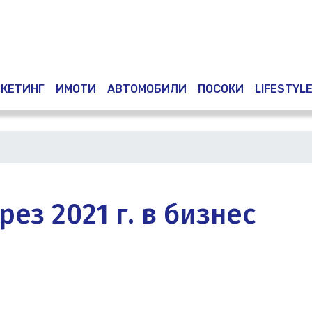
Премини
към
основното
съдържание
КЕТИНГ
ИМОТИ
АВТОМОБИЛИ
ПОСОКИ
LIFESTYL
ез 2021 г. в бизнес