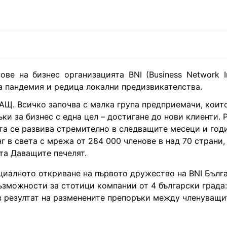
е на бизнес организацията BNI (Business Network Int
лна пандемия и редица локални предизвикателства.
САЩ. Всичко започва с малка група предприемачи, коит
ъки за бизнес с една цел – достигане до нови клиенти. 
та се развива стремително в следващите месеци и год
г в света с мрежа от 284 000 членове в над 70 страни,
та Даващите печелят.
ициалното откриване на първото дружество на BNI Бълг
ъзможности за стотици компании от 4 български града:
 в резултат на разменените препоръки между членуващи