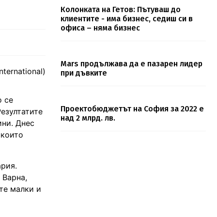
Колонката на Гетов: Пътуваш до
клиентите - има бизнес, седиш си в
офиса – няма бизнес
Mars продължава да е пазарен лидер
ernational)
при дъвките
о се
Проектобюджетът на София за 2022 е
Резултатите
над 2 млрд. лв.
ини. Днес
 които
ария.
 Варна,
те малки и