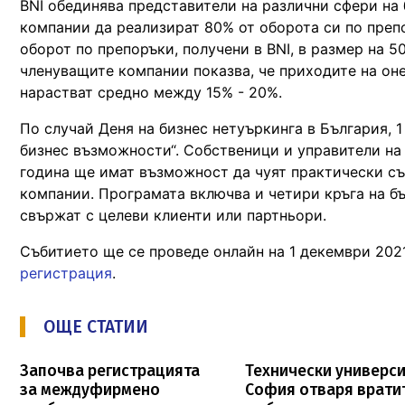
BNI обединява представители на различни сфери на
компании да реализират 80% от оборота си по преп
оборот по препоръки, получени в BNI, в размер на 5
членуващите компании показва, че приходите на онез
нарастват средно между 15% - 20%.
По случай Деня на бизнес нетуъркинга в България, 
бизнес възможности“. Собственици и управители на 
година ще имат възможност да чуят практически съв
компании. Програмата включва и четири кръга на бъ
свържат с целеви клиенти или партньори.
Събитието ще се проведе онлайн на 1 декември 2021 
регистрация
.
ОЩЕ СТАТИИ
Започва регистрацията
Технически универси
за междуфирмено
София отваря врати