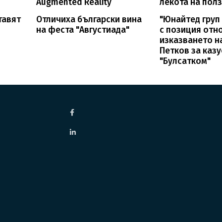
Augmented Reality
лекота на пол
тавят
Отличиха български вина
"Юнайтед груп
на феста "Августиада"
с позиция отн
изказването н
Петков за казу
"Булсатком"