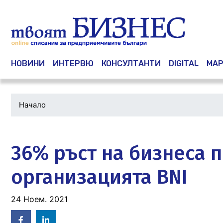
Main navigation
НОВИНИ
ИНТЕРВЮ
КОНСУЛТАНТИ
DIGITAL
МАР
Начало
Водеща
снимка
36% ръст на бизнеса пр
организацията BNI
24 Ноем. 2021
Facebook
Linked