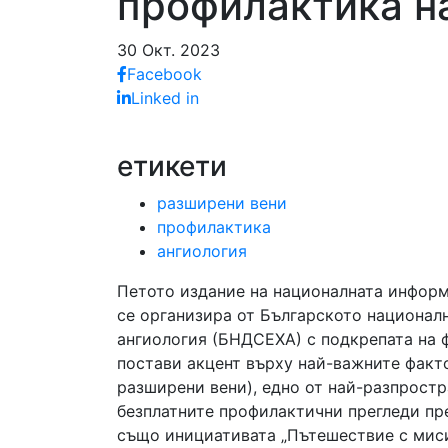
профилактика н
30 Окт. 2023
Facebook
Linked in
етикети
разширени вени
профилактика
ангиология
Петото издание на националната информа
се организира от Българското национал
ангиология (БНДСЕХА) с подкрепата на ф
постави акцент върху най-важните факт
разширени вени), едно от най-разпростр
безплатните профилактични прегледи пр
също инициативата „Пътешествие с мисия