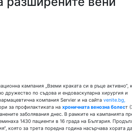
а разширените вени
ционна кампания „Вземи краката си в ръце активно“, 
но дружество по съдова и ендоваскуларна хирургия и
армацевтична компания Servier и на сайта
venite.bg,
ори за профилактиката на
хроничната венозна болес
т 
анените заболявания днес. В рамките на кампанията пр
еминаха 1430 пациенти в 16 града на България. Продъ
“, която за трета поредна година насърчава хората д