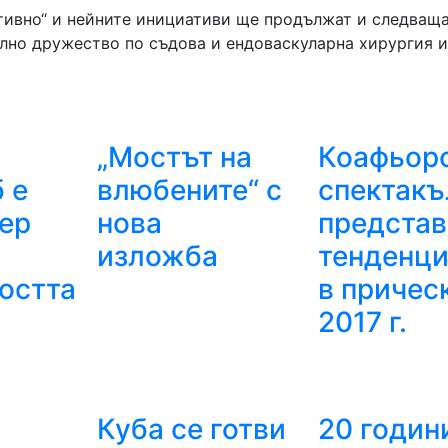
ктивно“ и нейните инициативи ще продължат и следващ
ално дружество по съдова и ендоваскуларна хирургия и
„Мостът на
Коафьор
 е
влюбените“ с
спектакъ
мер
нова
представ
изложба
тенденци
остта
в причес
2017 г.
Куба се готви
20 годин