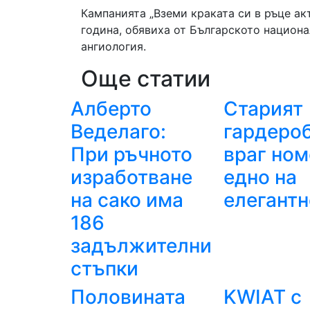
Кампанията „Вземи краката си в ръце а
година, обявиха от Българското национ
ангиология.
Още статии
Алберто
Старият
Веделаго:
гардероб
При ръчното
враг но
изработване
едно на
на сако има
елегантн
186
задължителни
стъпки
Половината
KWIAT с