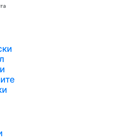
ата
ски
л
и
ите
ки
и