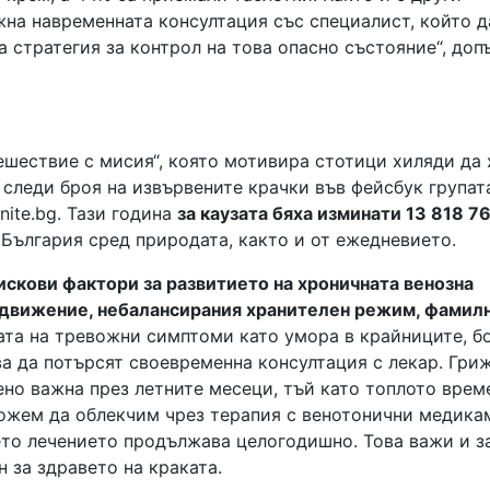
жна навременната консултация със специалист, който д
 стратегия за контрол на това опасно състояние“, доп
шествие с мисия“, която мотивира стотици хиляди да 
 следи броя на извървените крачки във фейсбук групат
nite.bg. Тази година
за каузата бяха изминати 13 818 7
България сред природата, както и от ежедневието.
искови фактори за развитието на хроничната венозна
а движение, небалансирания хранителен режим, фамил
ата на тревожни симптоми като умора в крайниците, б
ва да потърсят своевременна консултация с лекар. Гри
бено важна през летните месеци, тъй като топлото врем
ожем да облекчим чрез терапия с венотонични медика
то лечението продължава целогодишно. Това важи и з
 за здравето на краката.