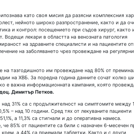
ипознава като своя мисия да разясни комплексния ха
олест, нейното широко разпространение, както и да оч
ика и контрол: посещението при съдов хирург, както 
. Водещи лекари в областта на венозната патология
мираност на здравните специалисти и на пациентите о
лечение на заболяването чрез провеждане на регулярни
е на тазгодишното им провеждане над 80% от премина
адии на ХВБ. За поредна година данните сочат колко ш
лко е важна информационната кампания, която провежд
доц. Димитър Петков.
и над 31% са с продължителност на симптомите между 1
0,5% – над 10 години. Сред тях от лекуваните пациенти
,1%, а 11,3% са стигнали и до оперативна намеса.
, че 85% от пациентите са били с назначен 6-месечен 
 крем, а 44% са приемали таблетки. Както и с други