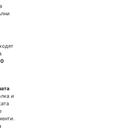
а
ълни
ходят
а
60
ната
олка и
жата
е
менти.
а