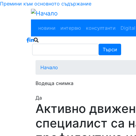
Премини към основното съдържание
Main navigation
новини
интервю
консултанти
Digital
Търси
Търси
Начало
Водеща снимка
Да
Активно движен
специалист са 