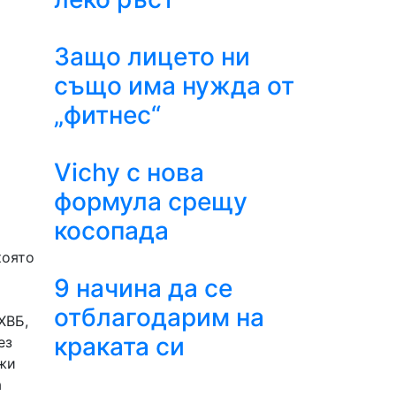
Защо лицето ни
също има нужда от
„фитнес“
Vichy с нова
формула срещу
косопада
която
9 начина да се
отблагодарим на
(ХВБ,
краката си
ез
лжи
а