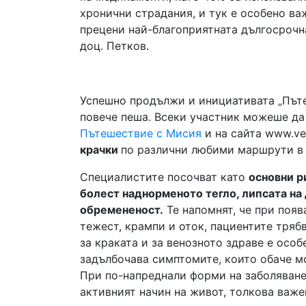
хронични страдания, и тук е особено ва
прецени най-благоприятната дългосрочна
доц. Петков.
Успешно продължи и инициативата „Пъте
повече пеша. Всеки участник можеше да
Пътешествие с Мисия
и на сайта www.ve
крачки
по различни любими маршрути в 
Специалистите посочват като
основни р
болест наднорменото тегло, липсата н
обремененост.
Те напомнят, че при появ
тежест, крампи и оток, пациентите тряб
за краката и за венозното здраве е осо
задълбочава симптомите, които обаче м
При по-напреднали форми на заболяване
активният начин на живот, толкова важен