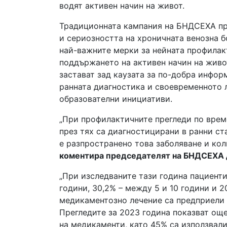
водят активен начин на живот.
Традиционната кампания на БНДСЕХА пр
и сериозността на хроничната венозна б
най-важните мерки за нейната профилакт
поддържането на активен начин на живот
застават зад каузата за по-добра инфор
ранната диагностика и своевременното 
образователни инициативи.
„При профилактичните прегледи по врем
през тях са диагностицирани в ранни ст
е разпространено това заболяване и ко
коментира председателят на БНДСЕХА 
„При изследваните тази година пациент
години, 30,2% – между 5 и 10 години и 2
медикаментозно лечение са предприели 51
Прегледите за 2023 година показват още
на медикаменти, като 45% са използвали