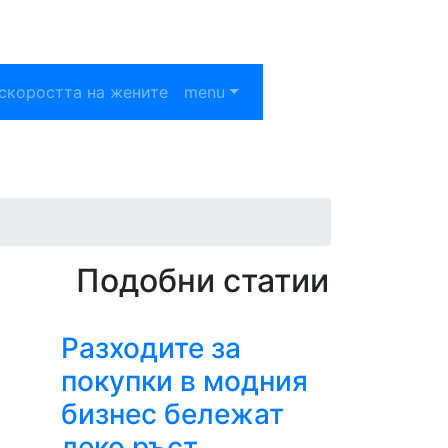
скоростта на жените
menu
Подобни статии
Разходите за
покупки в модния
бизнес бележат
леко ръст