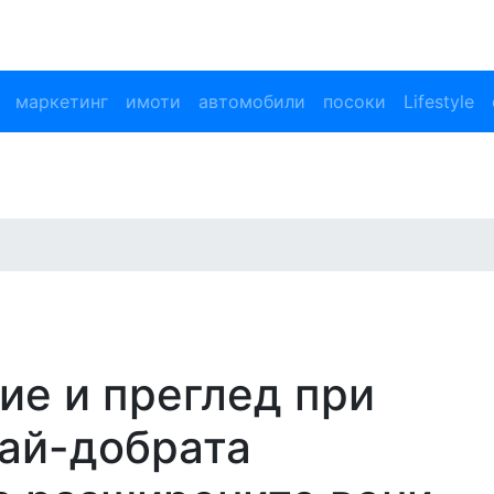
маркетинг
имоти
автомобили
посоки
Lifestyle
ие и преглед при
най-добрата