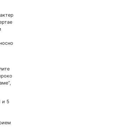
рактер
ертае
и
тносно
лите
ироко
аме“,
 и 5
прием