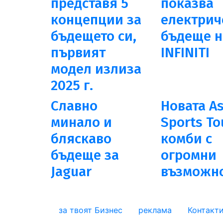
представя 5
показва
концепции за
електрич
бъдещето си,
бъдеще н
първият
INFINITI
модел излиза
2025 г.
Славно
Новата As
минало и
Sports To
бляскаво
комби с
бъдеще за
огромни
Jaguar
възможн
за твоят Бизнес
реклама
Контакт