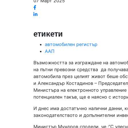
07 Март 2025
Facebook
Linked
in
етикети
автомобилен регистър
ААП
Възможността за изграждане на автомоб
на пътни превозни средства да получава
автомобила през целият живот беше обс
и Александър Костадинов – Председател
Министъра на електронното управление 
потенциален такъв, ще е наясно с истор
И днес има достатъчно налични данни, к
законодателството и допълнителни инве
Министър Мундров сподели, че :“С улес