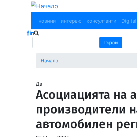
Премини
към
Main navigation
основното
новини
интервю
консултанти
Digital
съдържание
Търси
Търси
Начало
Водеща
снимка
Да
Асоциацията на 
производители н
автомобилен рег