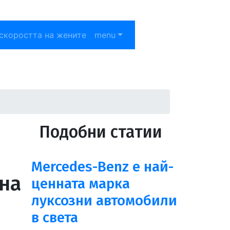
скоростта на жените
menu
Подобни статии
Mercedes-Benz е най-
на
ценната марка
луксозни автомобили
в света