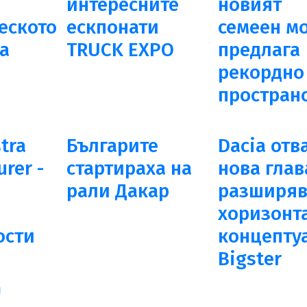
интересните
новият
еското
ескпонати
семеен м
а
TRUCK EXPO
предлага
рекордно
простран
tra
Българите
Dacia отв
urer -
стартираха на
нова глав
рали Дакар
разширяв
хоризонта
ости
концепту
Bigster
и