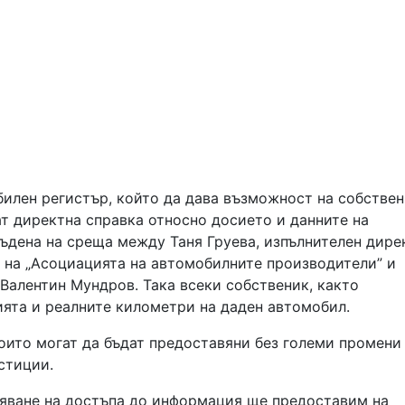
илен регистър, който да дава възможност на собстве
т директна справка относно досието и данните на
ъдена на среща между Таня Груева, изпълнителен дире
 на „Асоциацията на автомобилните производители” и
Валентин Мундров. Така всеки собственик, както
ията и реалните километри на даден автомобил.
оито могат да бъдат предоставяни без големи промени
стиции.
няване на достъпа до информация ще предоставим на