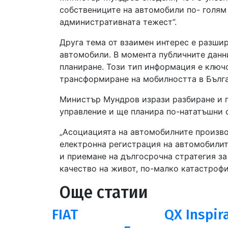
собствениците на автомобили по- голям
административната тежест”.
Друга тема от взаимен интерес е разши
автомобили. В момента публичните данн
планиране. Този тип информация е ключо
трансформиране на мобилността в Бълга
Министър Мундров изрази разбиране и п
управление и ще планира по-нататъшни 
„Асоциацията на автомобилните произво
електронна регистрация на автомобилит
и приемане на дългосрочна стратегия з
качество на живот, по-малко катастрофи
Още статии
FIAT
QX Inspir