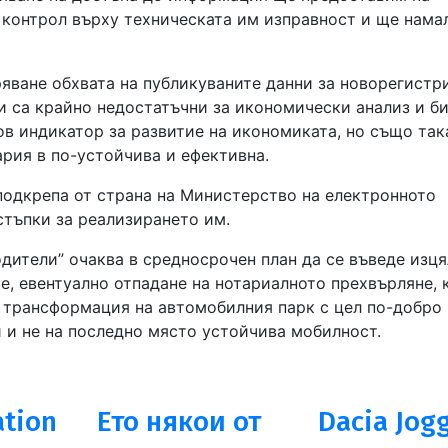
 контрол върху техническата им изправност и ще нама
ряване обхвата на публикуваните данни за новорегистр
и са крайно недостатъчни за икономически анализ и б
в индикатор за развитие на икономиката, но също така
рия в по-устойчива и ефективна.
одкрепа от страна на Министерство на електронното
стъпки за реализирането им.
дители” очаква в средносрочен план да се въведе изц
е, евентуално отпадане на нотариалното прехвърляне, 
а трансформация на автомобилния парк с цел по-добро
 и не на последно място устойчива мобилност.
ation
Ето някои от
Dacia Jogg