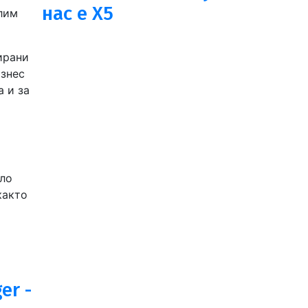
нас е Х5
лим
ирани
изнес
 и за
яло
както
er -