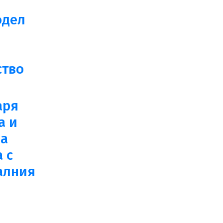
одел
ство
аря
а и
а
 с
алния