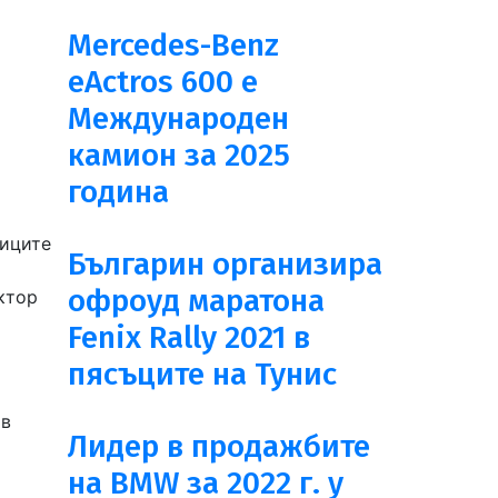
Mercedes-Benz
eActros 600 е
Международен
камион за 2025
година
ниците
Българин организира
офроуд маратона
ктор
Fenix Rally 2021 в
пясъците на Тунис
 в
Лидер в продажбите
на BMW за 2022 г. у