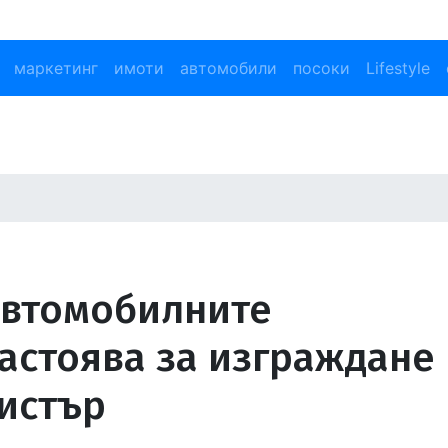
маркетинг
имоти
автомобили
посоки
Lifestyle
автомобилните
астоява за изграждане 
истър