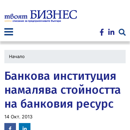
Премини
към
основното
съдържание
Начало
Банкова институция
намалява стойността
на банковия ресурс
14 Окт. 2013
Facebook
Linked