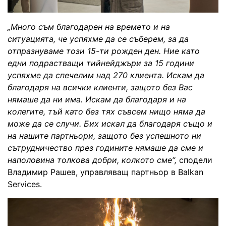
„Много съм благодарен на времето и на
ситуацията, че успяхме да се съберем, за да
отпразнуваме този 15-ти рожден ден. Ние като
едни подрастващи тийнейджъри за 15 години
успяхме да спечелим над 270 клиента. Искам да
благодаря на всички клиенти, защото без Вас
нямаше да ни има. Искам да благодаря и на
колегите, тъй като без тях съвсем нищо няма да
може да се случи. Бих искал да благодаря също и
на нашите партньори, защото без успешното ни
сътрудничество през годините нямаше да сме и
наполовина толкова добри, колкото сме“,
сподели
Владимир Рашев, управляващ партньор в Balkan
Services.