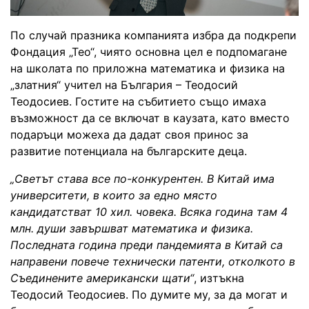
По случай празника компанията избра да подкрепи
Фондация „Тео“, чиято основна цел е подпомагане
на школата по приложна математика и физика на
„златния“ учител на България – Теодосий
Теодосиев. Гостите на събитието също имаха
възможност да се включат в каузата, като вместо
подаръци можеха да дадат своя принос за
развитие потенциала на българските деца.
„Светът става все по-конкурентен. В Китай има
университети, в които за едно място
кандидатстват 10 хил. човека. Всяка година там 4
млн. души завършват математика и физика.
Последната година преди пандемията в Китай са
направени повече технически патенти, отколкото в
Съединените американски щати“
, изтъкна
Теодосий Теодосиев. По думите му, за да могат и