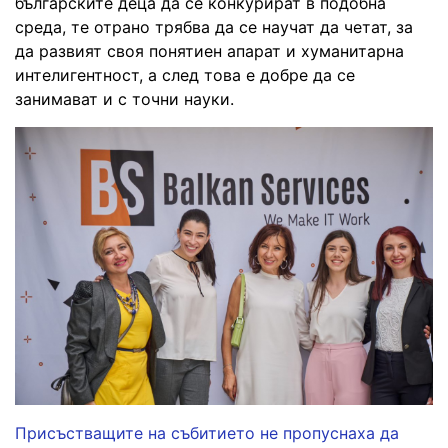
българските деца да се конкурират в подобна
среда, те отрано трябва да се научат да четат, за
да развият своя понятиен апарат и хуманитарна
интелигентност, а след това е добре да се
занимават и с точни науки.
Присъстващите на събитието не пропуснаха да