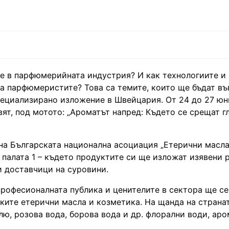
е в парфюмерийната индустрия? И как технологиите и
а парфюмеристите? Това са темите, които ще бъдат въ
ециализирано изложение в Швейцария. От 24 до 27 ю
вят, под мотото: „Ароматът напред: Където се срещат г
на Българската национална асоциация „Етерични масла
палата 1 – където продуктите си ще изложат изявени 
и доставчици на суровини.
рофесионалната публика и ценителите в сектора ще се
ките етерични масла и козметика. На щанда на страна
лю, розова вода, борова вода и др. флорални води, аро