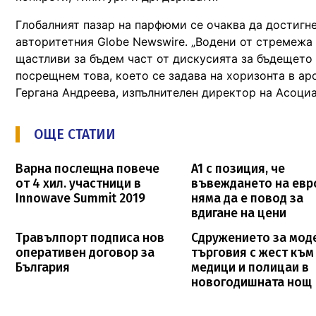
Глобалният пазар на парфюми се очаква да достигне 
авторитетния Globe Newswire. „Водени от стремежа 
щастливи за бъдем част от дискусията за бъдещето 
посрещнем това, което се задава на хоризонта в ар
Гергана Андреева, изпълнителен директор на Асоциа
ОЩЕ СТАТИИ
Варна послещна повече
A1 с позиция, че
от 4 хил. участници в
въвеждането на евр
Innowave Summit 2019
няма да е повод за
вдигане на цени
Травълпорт подписа нов
Сдружението за мод
оперативен договор за
търговия с жест към
България
медици и полицаи в
новогодишната нощ