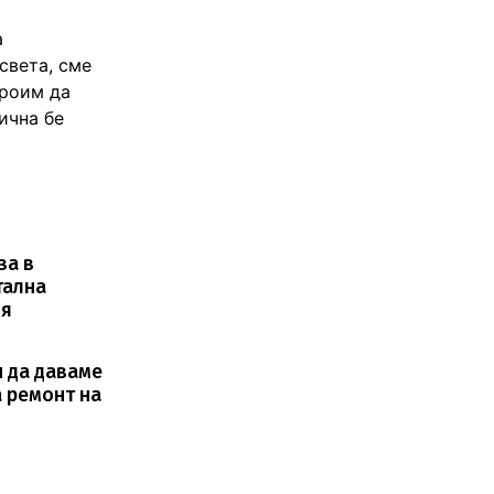
а
света, сме
троим да
ична бе
за в
тална
ия
и да даваме
а ремонт на