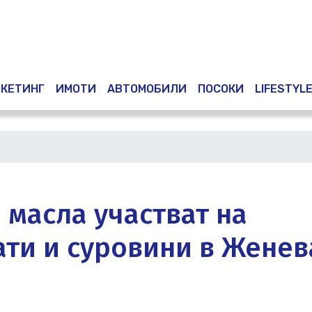
Премини
към
основното
съдържание
КЕТИНГ
ИМОТИ
АВТОМОБИЛИ
ПОСОКИ
LIFESTYL
 масла участват на
ти и суровини в Женев