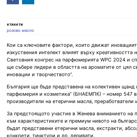
in
етикети
розово масло
Кои са ключовите фактори, които движат иновациит
изкуствения интелект влияят върху креативността н
Световния конгрес на парфюмерията WPC 2024 и сп
ще събере лидери в областта на ароматите от цял с
иновации и творчеството“.
България ще бъде представена на колективен щанд 
парфюмерия и козметика“ (БНАЕМПК) – номер 547 в 
производители на етерични масла, преработватели 
За предстоящото участие в Женева вниманието на п
към характеристиките и премиум нивото на българс
бъдат представени етерични масла, екстракти, абсо
конкрети, тинктури и др. деривати.