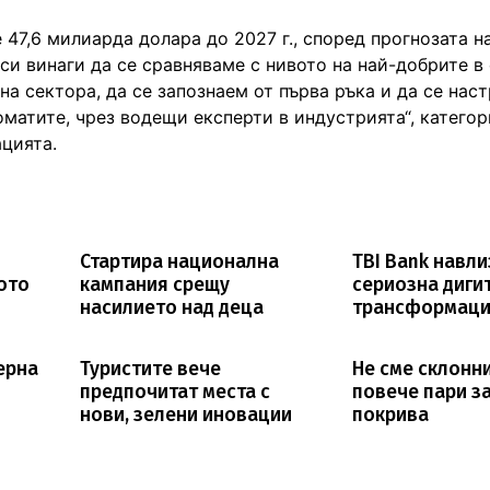
47,6 милиарда долара до 2027 г., според прогнозата н
си винаги да се сравняваме с нивото на най-добрите в 
на сектора, да се запознаем от първа ръка и да се нас
оматите, чрез водещи експерти в индустрията“, категор
цията.
Стартира национална
TBI Bank навли
ото
кампания срещу
сериозна диги
насилието над деца
трансформац
ерна
Туристите вече
Не сме склонн
предпочитат места с
повече пари з
нови, зелени иновации
покрива