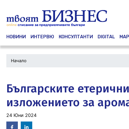
Main navigation
НОВИНИ
ИНТЕРВЮ
КОНСУЛТАНТИ
DIGITAL
МАР
Начало
Водеща
снимка
Българските етерични
изложението за арома
24 Юни 2024
Facebook
Linked