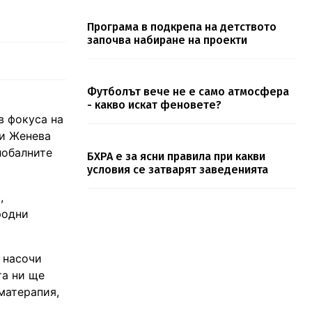
Програма в подкрепа на детството
започва набиране на проекти
Футболът вече не е само атмосфера
- какво искат феновете?
в фокуса на
ни Женева
лобалните
БХРА е за ясни правила при какви
условия се затварят заведенията
,
родни
 насочи
та ни ще
матерапия,