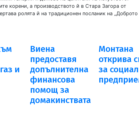
те корени, а производството й в Стара Загора от
ертава ролята й на традиционен посланик на „Доброто 
към
Виена
Монтана
предоставя
открива 
газ и
допълнителна
за социа
финансова
предприе
помощ за
домакинствата