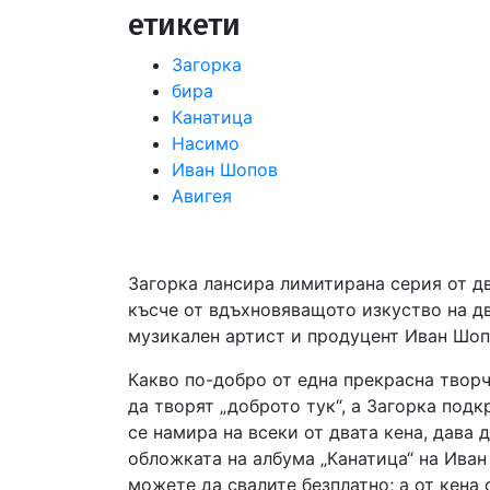
етикети
Загорка
бира
Канатица
Насимо
Иван Шопов
Авигея
Загорка лансира лимитирана серия от дв
късче от вдъхновяващото изкуство на д
музикален артист и продуцент Иван Шоп
Какво по-добро от една прекрасна твор
да творят „доброто тук“, а Загорка подк
се намира на всеки от двата кена, дава 
обложката на албума „Канатица“ на Иван
можете да свалите безплатно; а от кена 