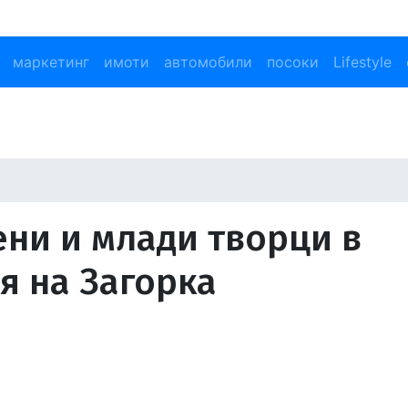
маркетинг
имоти
автомобили
посоки
Lifestyle
ени и млади творци в
я на Загорка