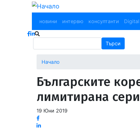
Премини
към
Main navigation
основното
новини
интервю
консултанти
Digital
съдържание
Търси
Търси
Начало
Българските кор
лимитирана сери
19 Юни 2019
Facebook
Linked
in