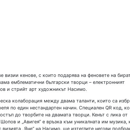
е визии кенове, с които подарява на феновете на бира
вама емблематични български творци – електронният
ов и стрийт арт художникът Насимо.
ческа колаборация между двама таланти, които са изб
репя по един нестандартен начин. Специален QR код, к
достъп до творбите на двамата творци. Кенът с лика от
 Шопов и „Авигея“ е връзка към уникалната им музика, 
с визията „Яне“ на Насимо, ще изтеглите негови подбра