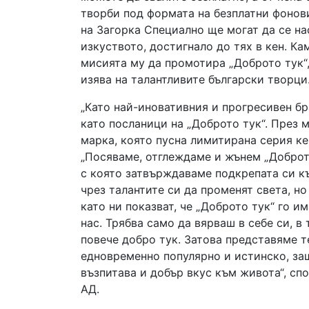
творби под формата на безплатни фонови
на Загорка Специално ще могат да се на
изкуството, достигнало до тях в кен. Ка
мисията му да промотира „Доброто тук“,
изява на талантливите български творци
„Като най-иновативния и прогресивен бр
като посланици на „Доброто тук“. През 
марка, която пусна лимитирана серия к
„Посяваме, отглеждаме и жънем „Доброто
с която затвърждаваме подкрепата си къ
чрез талантите си да променят света, но
като ни показват, че „Доброто тук“ го и
нас. Трябва само да вярваш в себе си, в
повече добро тук. Затова представяме т
едновременно популярно и истинско, за
възпитава и добър вкус към живота“, сп
АД.