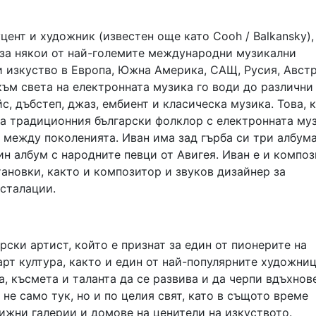
цент и художник (известен още като Cooh / Balkansky),
за някои от най-големите международни музикални
и изкуство в Европа, Южна Америка, САЩ, Русия, Авст
ъм света на електронната музика го води до различни
с, дъбстеп, джаз, ембиент и класическа музика. Това, 
ва традиционния български фолклор с електронната му
 между поколенията. Иван има зад гърба си три албума
н албум с народните певци от Авигея. Иван е и компо
ановки, както и композитор и звуков дизайнер за
сталации.
ски артист, който е признат за един от пионерите на
рт култура, както и един от най-популярните художни
а, късмета и таланта да се развива и да черпи вдъхнов
не само тук, но и по целия свят, като в същото време
ижни галерии и домове на ценители на изкуството.