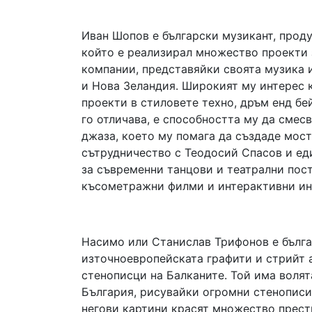
Иван Шопов е български музикант, проду
който е реализирал множество проекти 
компании, представяйки своята музика 
и Нова Зеландия. Широкият му интерес к
проекти в стиловете техно, дръм енд бей
го отличава, е способността му да смес
джаза, което му помага да създаде мост
сътрудничество с Теодосий Спасов и еди
за съвременни танцови и театрални пост
късометражни филми и интерактивни ин
Насимо или Станислав Трифонов е българ
източноевропейската графити и стрийт а
стенописци на Балканите. Той има волят
България, рисувайки огромни стенописи 
негови картини красят множество прест