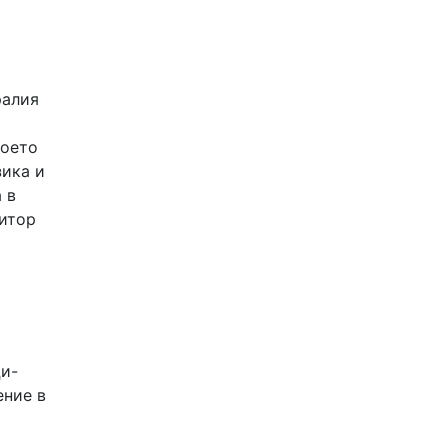
ралия
което
зика и
 в
зитор
ци-
ение в