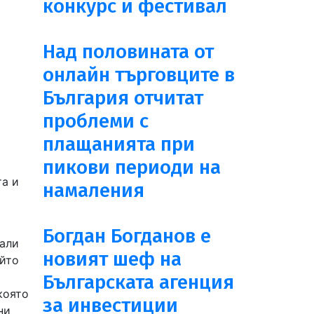
конкурс и фестивал
Над половината от
онлайн търговците в
България отчитат
проблеми с
плащанията при
пикови периоди на
та и
намаления
Богдан Богданов е
рали
новият шеф на
ойто
Българската агенция
която
за инвестиции
ни