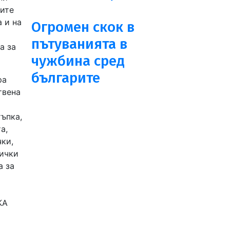
лите
 и на
Огромен скок в
пътуванията в
а за
чужбина сред
българите
ра
твена
ъпка,
а,
чки,
сички
а за
КА