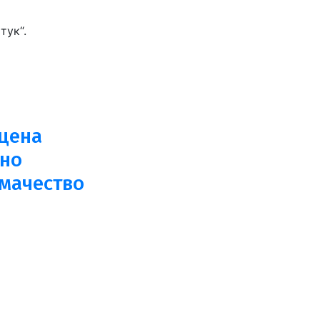
тук“.
сцена
лно
мачество