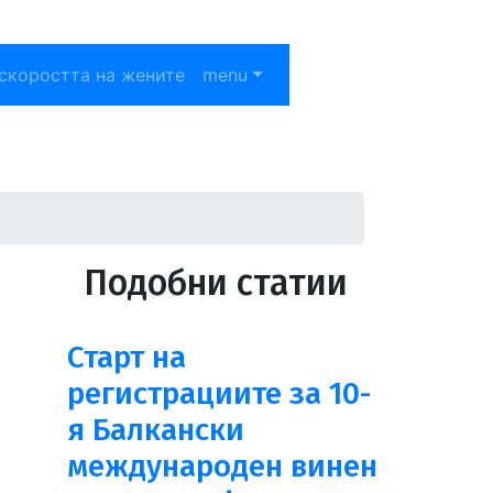
скоростта на жените
menu
Подобни статии
Старт на
регистрациите за 10-
я Балкански
международен винен