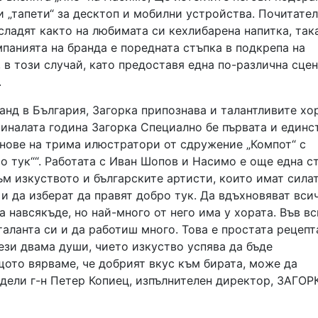
 „тапети“ за десктоп и мобилни устройства. Почитате
сладят както на любимата си кехлибарена напитка, така
мпанията на бранда е поредната стъпка в подкрепа на
 в този случай, като предоставя една по-различна сцен
.
анд в България, Загорка припознава и талантливите хо
миналата година Загорка Специално бе първата и единс
енове на трима илюстратори от сдружение „Компот“ с
 тук““. Работата с Иван Шопов и Насимо е още една ст
м изкуството и българските артисти, които имат силат
 и да изберат да правят добро тук. Да вдъхновяват вси
ма навсякъде, но най-много от него има у хората. Във в
 таланта си и да работиш много. Това е простата рецепт
ези двама души, чието изкуство успява да бъде
щото вярваме, че добрият вкус към бирата, може да
одели г-н Петер Копиец, изпълнителен директор, ЗАГОР