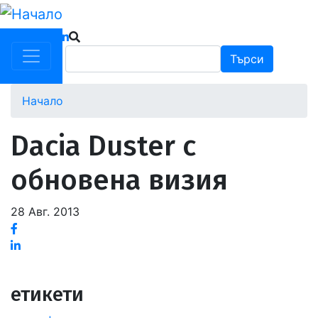
Премини
към
основното
Търси
Търси
съдържание
Начало
Dacia Duster с
обновена визия
28 Авг. 2013
Facebook
Linked
in
етикети