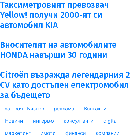
Таксиметровият превозвач
Yellow! получи 2000-ят си
автомобил KIA
Вносителят на автомобилите
HONDA навърши 30 години
Citroën възражда легендарния 2
CV като достъпен електромобил
за бъдещето
за твоят Бизнес
реклама
Контакти
footer_statii
Новини
интервю
консултанти
digital
маркетинг
имоти
финанси
компании