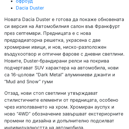
офроуд
Dacia Duster
Новата Dacia Duster е готова да покаже обновената
си версия на Автомобилния салон във Франкфурт
през септември. Предницата е с нова
предрадиаторна решетка, украсена с две
хромирани ивици, и нов, ниско-разположен
въздухоотвор и оптични фарове с дневни светлини.
Новите, Duster-брандирани релси на покрива
подчертават SUV характера на автомобила, нови
са 16-цолови “Dark Metal” алуминиеви джанти и
“Mud and Snow” гуми
Отзад, нови стоп светлини утвърждават
стилистичните елементи от предницата, особено
чрез използването на хром. Хромиран ауспух и
ново “4WD” обозначение завършват екстериорните
промени по дизайна и допълнително подсилват
индивидуалността на автомобила.