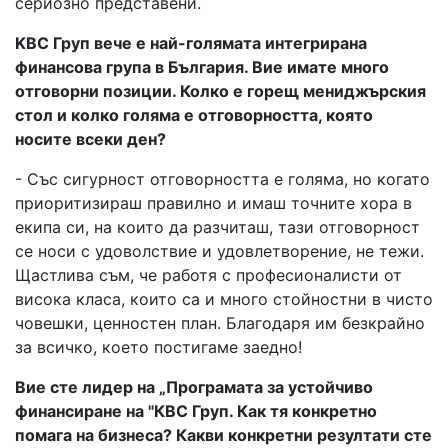
сериозно представени.
KBC Груп вече е най-голямата интегрирана
финансова група в България. Вие имате много
отговорни позиции. Колко е горещ мениджърския
стол и колко голяма е отговорността, която
носите всеки ден?
- Със сигурност отговорността е голяма, но когато
приоритизираш правилно и имаш точните хора в
екипа си, на които да разчиташ, тази отговорност
се носи с удоволствие и удовлетворение, не тежи.
Щастлива съм, че работя с професионалисти от
висока класа, които са и много стойностни в чисто
човешки, ценностен план. Благодаря им безкрайно
за всичко, което постигаме заедно!
Вие сте лидер на „Програмата за устойчиво
финансиране на "КВС Груп. Как тя конкретно
помага на бизнеса? Какви конкретни резултати сте