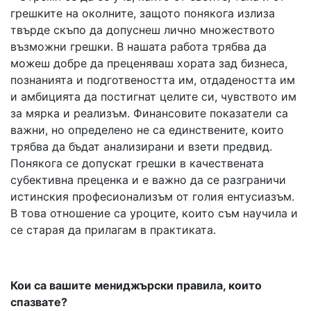
грешките на околните, защото понякога излиза
твърде скъпо да допуснеш лично множеството
възможни грешки. В нашата работа трябва да
можеш добре да преценяваш хората зад бизнеса,
познанията и подготвеността им, отдадеността им
и амбицията да постигнат целите си, чувството им
за мярка и реализъм. Финансовите показатели са
важни, но определено не са единствените, които
трябва да бъдат анализирани и взети предвид.
Понякога се допускат грешки в качествената
субективна преценка и е важно да се разграничи
истинския професионализъм от голия ентусиазъм.
В това отношение са уроците, които съм научила и
се старая да прилагам в практиката.
Кои са вашите мениджърски правила, които
спазвате?