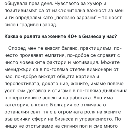
общувала през деня. Чувството за хумор и
позитивизмът са от изключителна важност за мен
и ги определям като „полезно заразни“ – те носят
силен градивен заряд.
Каква е ролята на жените 40+ в бизнеса у нас?
– Според мен те внасят баланс, практицизъм, по-
често проявяват емпатия, по-добре се справят с
чисто човешките фактори и мотивация. Мъжете
мениджъри са в по-голяма степен визионери от
нас, по-добре виждат общата картина и
перспективата, докато ние, жените, имаме повече
усет към детайла и стигаме в по-голяма дълбочина
в оперативните аспекти на работата. Ако има
категория, в която България се отличава от
останалия свят, тя е в огромната роля на жените
във всички сфери на бизнеса и управлението. По
нищо не отстъпваме на силния пол и сме много