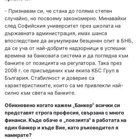
- Признавам си, че стана до голяма степен
случайно, но посвоему закономерно. Минавайки
след Софийския университет през школата на
държавната администрация, имах шанса
впоследствие да акумулирам безценен опит в БНБ,
да се уча от най-добрите надзорници в успешни
времена за банковата система и да погледна към
банките от позицията на регулатора. Така през
2008 г. се присъединих към екипа КБС Груп в
България. Стабилност и доверие са
характеристиките, които са ме привлекли най-
силно към света на банките.
Обикновено когато кажем „Банкер“ всички си
представят строга професия, свързана с много
финанси. Къде обаче е „поезията“ в работата на
един банкер и къде Вие, като ръководител я
намирате?