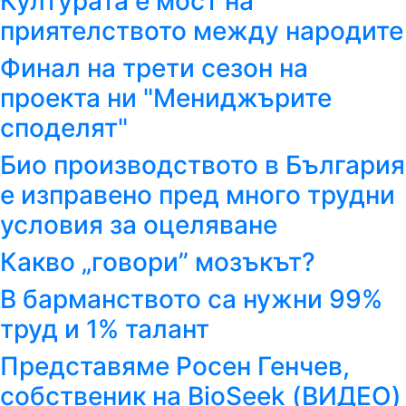
Културата е мост на
приятелството между народите
Финал на трети сезон на
проекта ни "Мениджърите
споделят"
Био производството в България
е изправено пред много трудни
условия за оцеляване
Какво „говори” мозъкът?
В барманството са нужни 99%
труд и 1% талант
Представяме Росен Генчев,
собственик на BioSeеk (ВИДЕО)