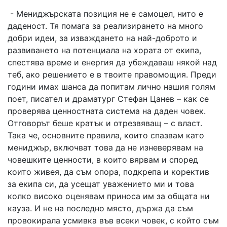
- Мениджърската позиция не е самоцел, нито е
даденост. Тя помага за реализирането на много
добри идеи, за изваждането на най-доброто и
развиването на потенциала на хората от екипа,
спестява време и енергия да убеждаваш някой над
теб, ако решението е в твоите правомощия. Преди
години имах шанса да попитам лично нашия голям
поет, писател и драматург Стефан Цанев – как се
проверява ценностната система на даден човек.
Отговорът беше кратък и отрезвяващ – с власт.
Така че, основните правила, които спазвам като
мениджър, включват това да не изневерявам на
човешките ценности, в които вярвам и според
които живея, да съм опора, подкрепа и коректив
за екипа си, да усещат уважението ми и това
колко високо оценявам приноса им за общата ни
кауза. И не на последно място, държа да съм
провокирала усмивка във всеки човек, с който съм