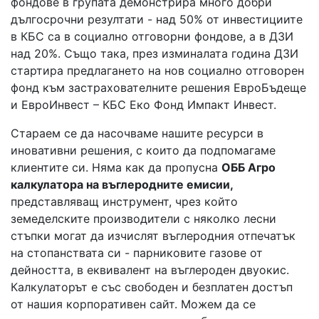
фондове в групата демонстрира много добри
дългосрочни резултати - над 50% от инвестициите
в КБС са в социално отговорни фондове, а в ДЗИ
над 20%. Също така, през изминалата година ДЗИ
стартира предлагането на нов социално отговорен
фонд към застрахователните решения ЕвроБъдеще
и ЕвроИнвест – КБС Eко Фонд Импакт Инвест.
Стараем се да насочваме нашите ресурси в
иновативни решения, с които да подпомагаме
клиентите си. Няма как да пропусна
ОББ Агро
калкулатора на въглеродните емисии,
представляващ инструмент, чрез който
земеделските производители с няколко лесни
стъпки могат да изчислят въглеродния отпечатък
на стопанствата си - парниковите газове от
дейността, в еквивалент на въглероден двуокис.
Калкулаторът е със свободен и безплатен достъп
от нашия корпоративен сайт. Можем да се