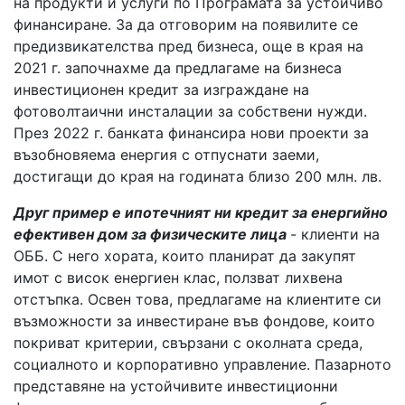
на продукти и услуги по Програмата за устойчиво
финансиране. За да отговорим на появилите се
предизвикателства пред бизнеса, още в края на
2021 г. започнахме да предлагаме на бизнеса
инвестиционен кредит за изграждане на
фотоволтаични инсталации за собствени нужди.
През 2022 г. банката финансира нови проекти за
възобновяема енергия с отпуснати заеми,
достигащи до края на годината близо 200 млн. лв.
Друг пример е ипотечният ни кредит за енергийно
ефективен дом за физическите лица
- клиенти на
ОББ. С него хората, които планират да закупят
имот с висок енергиен клас, ползват лихвена
отстъпка. Освен това, предлагаме на клиентите си
възможности за инвестиране във фондове, които
покриват критерии, свързани с околната среда,
социалното и корпоративно управление. Пазарното
представяне на устойчивите инвестиционни