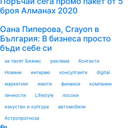
Поръчай сега промо пакет от 5
броя Алманах 2020
Оана Пиперова, Crayon в
България: В бизнеса просто
бъди себе си
за твоят Бизнес
реклама
Контакти
footer_statii
Новини
интервю
консултанти
digital
маркетинг
имоти
финанси
компании
личности
Lifestyle
посоки
изкуство и култура
автомобили
Астропрогноза