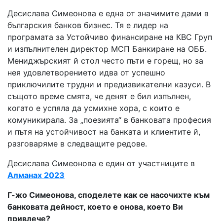
Десислава Симеонова е една от значимите дами в
българския банков бизнес. Тя е лидер на
програмата за Устойчиво финансиране на КВС Груп
и изпълнителен директор МСП Банкиране на ОББ.
Мениджърският й стол често пъти е горещ, но за
нея удовлетворението идва от успешно
приключилите трудни и предизвикателни казуси. В
същото време смята, че денят е бил изпълнен,
когато е успяла да усмихне хора, с които е
комуникирала. За „поезията“ в банковата професия
и пътя на устойчивост на банката и клиентите й,
разговаряме в следващите редове.
Десислава Симеонова е един от участниците в
Алманах 2023
Г-жо Симеонова, споделете как се насочихте към
банковата дейност, което е онова, което Ви
привлече?