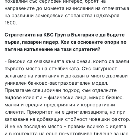
похвалим със сериозен интерес, броят на
направените до момента изчисления на отпечатъка
на различни земеделски стопанства надхвърля
1600.
Стратегията на KBC Груп в България е да бъдете
първи, пазарен лидер. Кои са основните опори по
пътя на изпълнение на тази стратегия?
- Високи са очакванията към онези, които са заели
първото място на стълбичката. Със сигурност
залагаме на изпитания и доказан в много държави
уникален банково-застрахователен модел.
Прилагаме специфичен подход към отделните
видове клиенти – физически лица, микро бизнес,
малки и средни предприятия и корпоративни
клиенти. Приоритет ни е дигитализацията, но при
запазване на добавящия стойност човешки фактор.
И не на последно място – правим всичко с идеята
и в контекста на едно по-устойчиво бъдеще за нас,