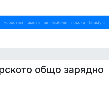
маркетинг
имоти
автомобили
посоки
Lifestyle
арското общо зарядно