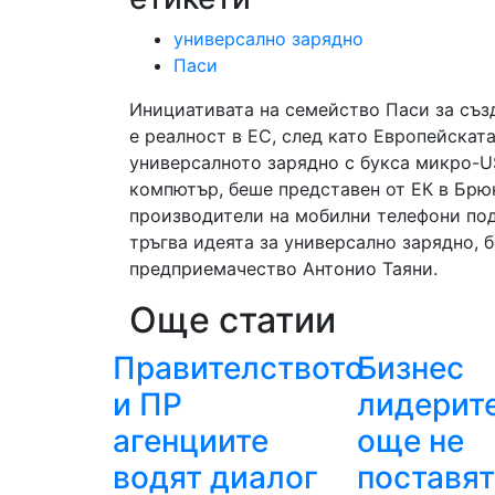
универсално зарядно
Паси
Инициативата на семейство Паси за съз
е реалност в ЕС, след като Европейскат
универсалното зарядно с букса микро-U
компютър, беше представен от ЕК в Брюкс
производители на мобилни телефони под
тръгва идеята за универсално зарядно, 
предприемачество Антонио Таяни.
Още статии
Правителството
Бизнес
и ПР
лидерите
агенциите
още не
водят диалог
поставя