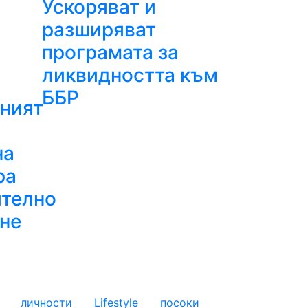
Ускоряват и
разширяват
програмата за
ликвидността към
ББР
ният
на
ра
ително
не
личности
Lifestyle
посоки