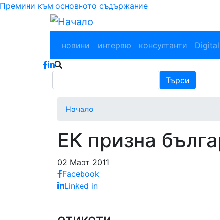
Премини към основното съдържание
Main navigation
новини
интервю
консултанти
Digital
Търси
Търси
Начало
ЕК призна бълг
02 Март 2011
Facebook
Linked in
етикети