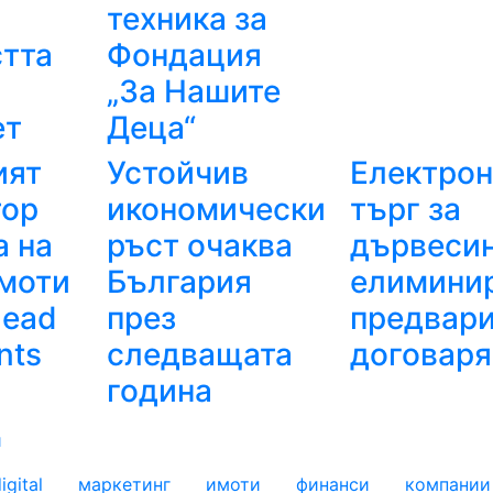
техника за
стта
Фондация
„За Нашите
ет
Деца“
ият
Устойчив
Електрон
тор
икономически
търг за
а на
ръст очаква
дървеси
имоти
България
елимини
Head
през
предвар
nts
следващата
договаря
година
и
igital
маркетинг
имоти
финанси
компании