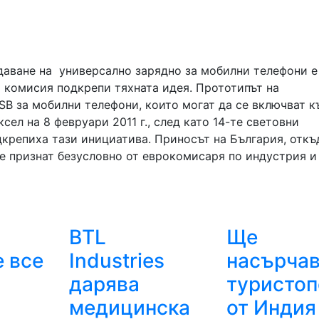
даване на универсално зарядно за мобилни телефони е
а комисия подкрепи тяхната идея. Прототипът на
SB за мобилни телефони, които могат да се включват к
ел на 8 февруари 2011 г., след като 14-те световни
крепиха тази инициатива. Приносът на България, откъ
бе признат безусловно от еврокомисаря по индустрия и
BTL
Ще
 все
Industries
насърча
дарява
туристоп
т
медицинска
от Индия