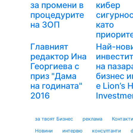
за промени в
кибер
процедурите
сигурно
на ЗОП
като
приорит
Главният
Най-нов
редактор Ина
инвести
Георгиева с
на пазар
приз "Дама
бизнес 
на годината"
е Lion’s 
2016
Investme
за твоят Бизнес
реклама
Контакт
footer_statii
Новини
интервю
консултанти
d