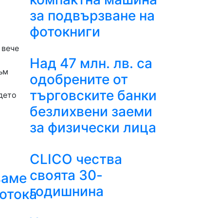
за подвързване на
фотокниги
 вече
Над 47 млн. лв. са
ъм
одобрените от
търговските банки
дето
безлихвени заеми
за физически лица
CLICO чества
своята 30-
ваме
годишнина
отока