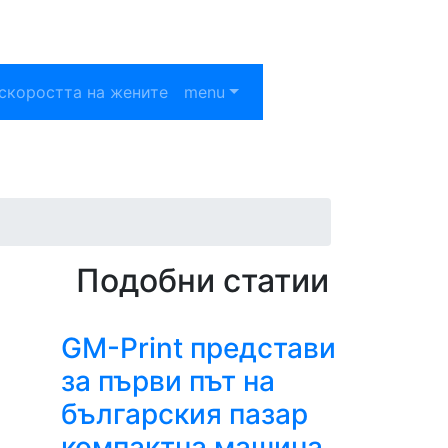
скоростта на жените
menu
Подобни статии
GM-Print представи
за първи път на
българския пазар
компактна машина