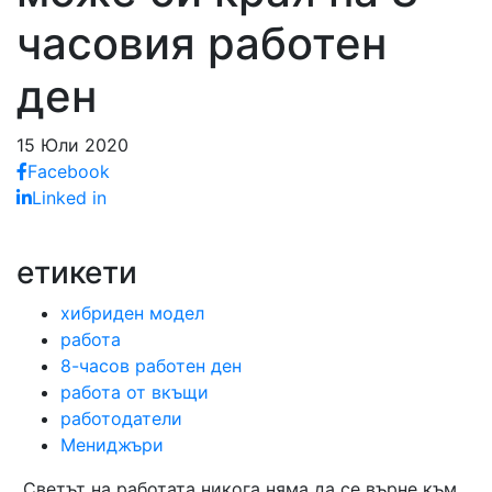
часовия работен
ден
15 Юли 2020
Facebook
Linked in
етикети
хибриден модел
работа
8-часов работен ден
работа от вкъщи
работодатели
Мениджъри
„Светът на работата никога няма да се върне към