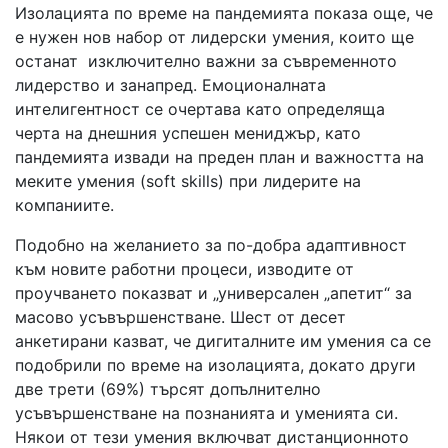
Изолацията по време на пандемията показа още, че
е нужен нов набор от лидерски умения, които ще
останат изключително важни за съвременното
лидерство и занапред. Емоционалната
интелигентност се очертава като определяща
черта на днешния успешен мениджър, като
пандемията извади на преден план и важността на
меките умения (soft skills) при лидерите на
компаниите.
Подобно на желанието за по-добра адаптивност
към новите работни процеси, изводите от
проучването показват и „универсален „апетит“ за
масово усъвършенстване. Шест от десет
анкетирани казват, че дигиталните им умения са се
подобрили по време на изолацията, докато други
две трети (69%) търсят допълнително
усъвършенстване на познанията и уменията си.
Някои от тези умения включват дистанционното