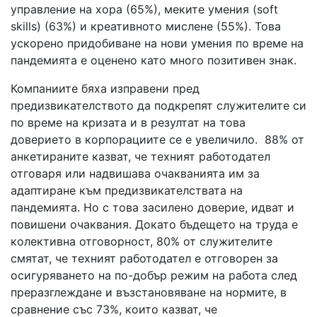
управление на хора (65%), меките умения (soft
skills) (63%) и креативното мислене (55%). Това
ускорено придобиване на нови умения по време на
пандемията е оценено като много позитивен знак.
Компаниите бяха изправени пред
предизвикателството да подкрепят служителите си
по време на кризата и в резултат на това
доверието в корпорациите се е увеличило. 88% от
анкетираните казват, че техният работодател
отговаря или надвишава очакванията им за
адаптиране към предизвикателствата на
пандемията. Но с това засилено доверие, идват и
повишени очаквания. Докато бъдещето на труда е
колективна отговорност, 80% от служителите
смятат, че техният работодател е отговорен за
осигуряването на по-добър режим на работа след
преразглеждане и възстановяване на нормите, в
сравнение със 73%, които казват, че