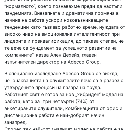
“нормалното“, което познавахме преди да настъпи
пандемията. Внезапната и драматична промяна в
начина на работа ускори нововъзникващите
тенденции като гъвкаво работно време, нуждата от
високо ниво на емоционална интелигентност при
лидерите и преквалификация, до такава степен, че
те вече са фундамент за успешното развитие на
компаниите“, казва Ален Дехейз, главен
изпълнителен директор на Adecco Group.
В специално изследване Adecco Group се вижда,
че очакванията на служителите вече са в разрез с
утвърдените процеси на пазара на труда.
Работният свят е готов за нов „хибриден“ модел на
работа, като за три четвърти (74%) от
анкетираните служители, комбинацията от офис и
дистанционна работа е най-добрият начин
занапред.
Според тях най-оптималният модел на работа е за