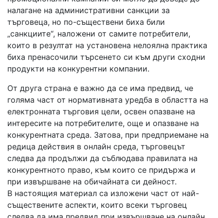
налагане на административни санкции за
търговеца, но по-съществени биха били
„санкциите“, наложени от самите потребители,
които в резултат на установена нелоялна практика
биха пренасочили търсенето си към други сходни
продукти на конкурентни компании.
От друга страна е важно да се има предвид, че
голяма част от нормативната уредба в областта на
електронната търговия цели, освен опазване на
интересите на потребителите, още и опазване на
конкурентната среда. Затова, при предприемане на
редица действия в онлайн среда, търговецът
следва да продължи да съблюдава правилата на
конкурентното право, към които се придържа и
при извършване на обичайната си дейност.
В настоящия материал са изложени част от най-
съществените аспекти, които всеки търговец
следва да има предвид при извършване на онлайн