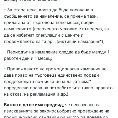
- За стара цена, която да бъде посочена в
съобщението за намаление, се приема тази,
прилагана от търговеца поне месец преди
намалението (посоченото условие е въведено, за
да се избегнат спекулации с цените и
провеждането на т.нар. „фиктивни намаления“);
- Периодът на намаление следва да бъде между 1
работен ден и 1 месец;
- Провеждането на промоционална кампания не
дава право на търговеца единствено поради
предложената по-ниска цена да „отнема“
определени права на потребителите (напр. правото
на отказ, на рекламация и др.).
Важно е да се има предвид,
че неспазване на
изискванията за законосъобразно провеждане на
промоционални кампании би могло да доведе до