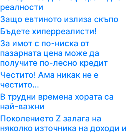
реалности
Защо евтиното излиза скъпо
Бъдете хиперреалисти!
За имот с по-ниска от
пазарната цена може да
получите по-лесно кредит
Честито! Ама никак не е
честито…
В трудни времена хората са
най-важни
Поколението Z залага на
няколко източника на доходи и