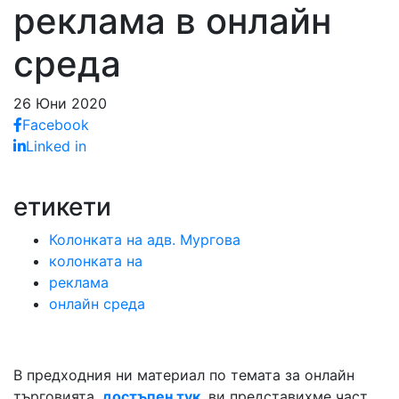
реклама в онлайн
среда
26 Юни 2020
Facebook
Linked in
етикети
Колонката на адв. Мургова
колонката на
реклама
онлайн среда
В предходния ни материал по темата за онлайн
търговията,
достъпен тук
, ви представихме част