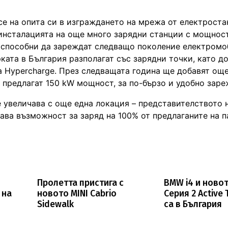
се на опита си в изграждането на мрежа от електроста
 инсталацията на още много зарядни станции с мощнос
, способни да зареждат следващо поколение електромо
ата в България разполагат със зарядни точки, като до
a Hypercharge. През следващата година ще добавят ощ
е предлагат 150 kW мощност, за по-бързо и удобно заре
е увеличава с още една локация – представителството 
дава възможност за заряд на 100% от предлаганите на п
Пролетта пристига с
BMW i4 и ново
 на
новото MINI Cabrio
Серия 2 Active 
Sidewalk
са в България