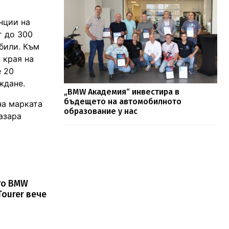
нции на
т до 300
били. Към
 края на
е 20
ждане.
„BMW Академия“ инвестира в
бъдещето на автомобилното
на марката
образование у нас
азара
то BMW
Tourer вече