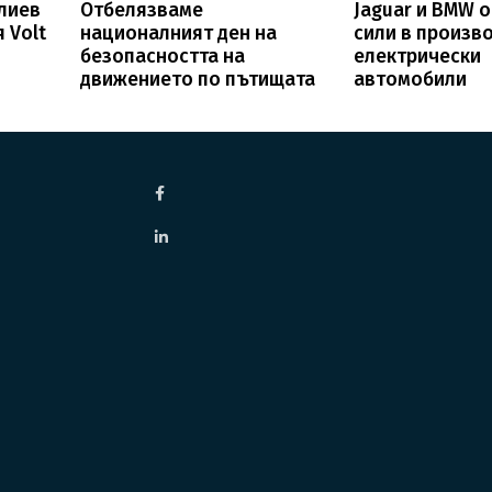
лиев
Отбелязваме
Jaguar и BMW 
 Volt
националният ден на
сили в произв
безопасността на
електрически
движението по пътищата
автомобили