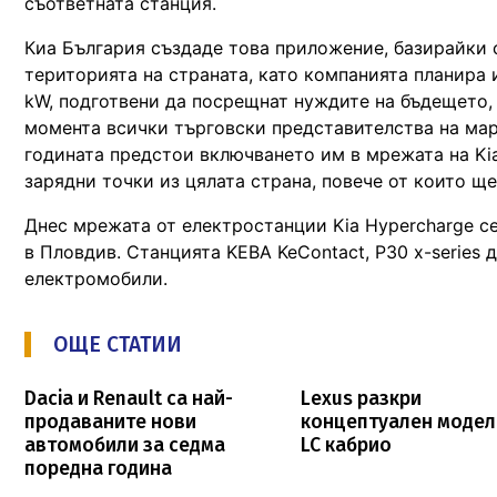
съответната станция.
Киа България създаде това приложение, базирайки 
територията на страната, като компанията планира
kW, подготвени да посрещнат нуждите на бъдещето
момента всички търговски представителства на марк
годината предстои включването им в мрежата на Ki
зарядни точки из цялата страна, повече от които щ
Днес мрежата от електростанции Kia Hypercharge с
в Пловдив. Станцията KEBA KeContact, P30 x-series 
електромобили.
ОЩЕ СТАТИИ
Dacia и Renault са най-
Lexus разкри
продаваните нови
концептуален модел
автомобили за седма
LC кабрио
поредна година