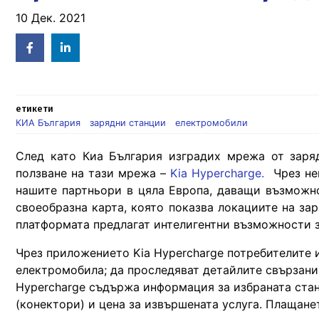
10 Дек. 2021
Facebook
Linked
in
етикети
КИА България
зарядни станции
електромобили
След като Киа България изградих мрежа от заря
ползване на тази мрежа –
Kia Hypercharge.
Чрез нег
нашите партньори в цяла Европа, даващи възможн
своеобразна карта, която показва локациите на за
платформата предлагат интелигентни възможности з
Чрез приложението Kia Hypercharge потребителите 
електромобила; да проследяват детайлите свързани 
Hypercharge съдържа информация за избраната стан
(конектори) и цена за извършената услуга. Плащане