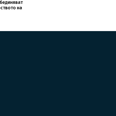
обединяват
оството на