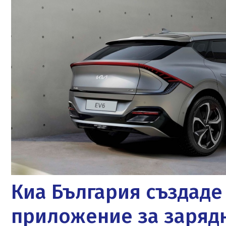
Киа България създад
приложение за заряд