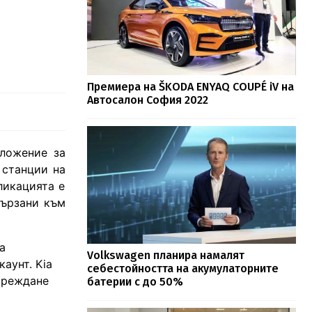
Премиера на ŠKODA ENYAQ COUPÉ iV на
Автосалон София 2022
иложение за
 станции на
ликацията е
вързани към
а
Volkswagen планира намалят
аунт. Kia
себестойността на акумулаторните
ареждане
батерии с до 50%