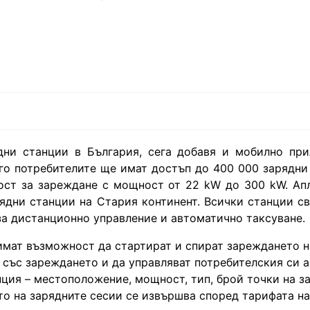
дни станции в България, сега добавя и мобилно пр
о потребителите ще имат достъп до 400 000 зарядни
ост за зареждане с мощност от 22 kW до 300 kW. Ап
рядни станции на Стария континент. Всички станции с
а дистанционно управление и автоматично таксуване.
имат възможност да стартират и спират зареждането н
със зареждането и да управляват потребителския си ак
ция – местоположение, мощност, тип, брой точки на з
то на зарядните сесии се извършва според тарифата на