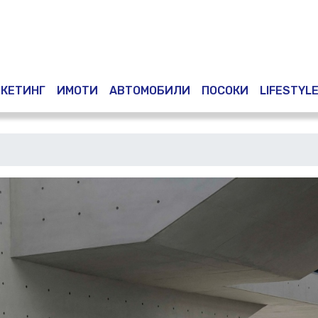
Премини
към
основното
съдържание
КЕТИНГ
ИМОТИ
АВТОМОБИЛИ
ПОСОКИ
LIFESTYL