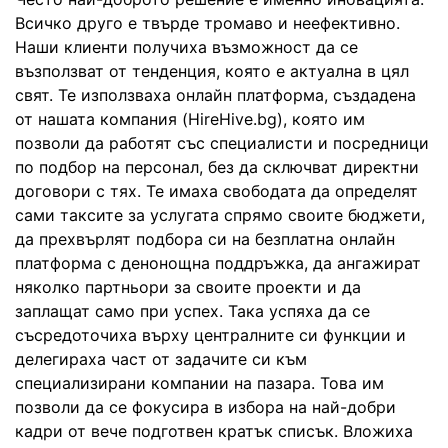
Всичко друго е твърде тромаво и неефективно.
Наши клиенти получиха възможност да се
възползват от тенденция, която е актуална в цял
свят. Те използваха онлайн платформа, създадена
от нашата компания (HireHive.bg), която им
позволи да работят със специалисти и посредници
по подбор на персонал, без да сключват директни
договори с тях. Те имаха свободата да определят
сами таксите за услугата спрямо своите бюджети,
да прехвърлят подбора си на безплатна онлайн
платформа с денонощна поддръжка, да ангажират
няколко партньори за своите проекти и да
заплащат само при успех. Така успяха да се
съсредоточиха върху централните си функции и
делегираха част от задачите си към
специализирани компании на пазара. Това им
позволи да се фокусира в избора на най-добри
кадри от вече подготвен кратък списък. Вложиха