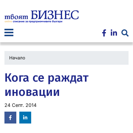
Премини
към
основното
съдържание
Начало
Кога се раждат
иновации
24 Септ. 2014
Facebook
Linked
in