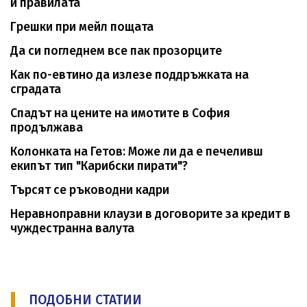
и правилата
Грешки при мейл пощата
Да си погледнем все пак прозорците
Как по-евтино да излезе поддръжката на
сградата
Спадът на цените на имотите в София
продължава
Колонката на Гетов: Може ли да е печеливш
екипът тип "Карибски пирати"?
Търсят се ръководни кадри
Неравноправни клаузи в договорите за кредит в
чуждестранна валута
ПОДОБНИ СТАТИИ