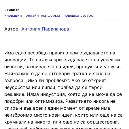
етикети
иновации
онлайн платформа
човешки ресурс
Автор
Антония Парапанова
Има едно всеобщо правило при създаването на
иновации. То важи и при създаването на успешни
бизнеси, развиването на идеи, продукти и услуги.
Най-важно е да се отговори кратко и ясно на
въпроса: „Има ли проблем?“. Ако се открият
неудобства или липси, трябва да се търси
решение. Няма индустрия, която да не може да се
подобри или оптимизира. Развитието никога не
спира и във всеки един момент от време има
неизброимо много нови идеи, които или още не са
хрумнали на никого, или още не са осъществени.
Често най-доброто решение е именно иновацията.