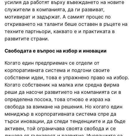
усилия да работят върху въвеждането на новите
служители в компанията, да ги развиват,
мотивират и задържат. А самият процес по
откриването на таланти беше оставен в ръцете на
техните партньори, каквато е и практиката в
развитите страни.
Свободата е въпрос на избор и иновации
Когато един предприемач се отдели от
корпоративната система и подгони своите
собствени идеи, това е упражнено право на избор.
Когато собственик на малка или средна фирма
реши да насочи развитието на компанията си в
определена посока, това отново е израз на
свобода за взимане на решения. Но когато един
мениджър в корпоративната система спре да
търси иновации, да следи тенденциите и да бъде
активен, той ограничава своята свобода и се
лишава от гъвкавост и развитие. Иновациите са