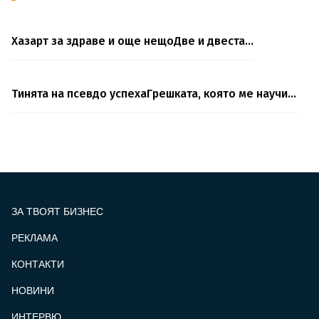
Хазарт за здраве и още нещо
Две и двеста…
Тинята на псевдо успеха
Грешката, която ме научи…
ЗА ТВОЯТ БИЗНЕС
РЕКЛАМА
КОНТАКТИ
FOOTER_STATII
НОВИНИ
ИНТЕРВЮ