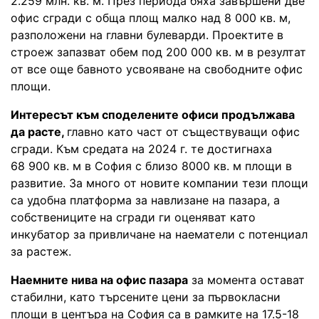
2.259 млн. кв. м. През периода бяха завършени две
офис сгради с обща площ малко над 8 000 кв. м,
разположени на главни булеварди. Проектите в
строеж запазват обем под 200 000 кв. м в резултат
от все още бавното усвояване на свободните офис
площи.
Интересът към споделените офиси продължава
да расте,
главно като част от съществуващи офис
сгради. Към средата на 2024 г. те достигнаха
68 900 кв. м в София с близо 8000 кв. м площи в
развитие. За много от новите компании тези площи
са удобна платформа за навлизане на пазара, а
собствениците на сгради ги оценяват като
инкубатор за привличане на наематели с потенциал
за растеж.
Наемните нива на офис пазара
за момента остават
стабилни, като търсените цени за първокласни
площи в центъра на София са в рамките на 17.5-18