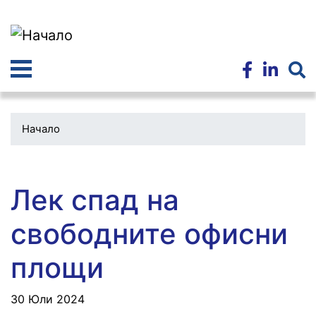
Премини
към
основното
съдържание
Начало
Водеща
снимка
Лек спад на
свободните офисни
площи
30 Юли 2024