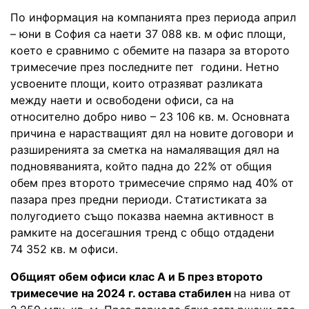
По информация на компанията през периода април
– юни в София са наети 37 088 кв. м офис площи,
което е сравнимо с обемите на пазара за второто
тримесечие през последните пет години. Нетно
усвоените площи, които отразяват разликата
между наети и освободени офиси, са на
относително добро ниво – 23 106 кв. м. Основната
причина е нарастващият дял на новите договори и
разширенията за сметка на намаляващия дял на
подновяванията, който падна до 22% от общия
обем през второто тримесечие спрямо над 40% от
пазара през предни периоди. Статистиката за
полугодието също показва наемна активност в
рамките на досегашния тренд с общо отдадени
74 352 кв. м офиси.
Общият обем офиси клас А и Б през второто
тримесечие на 2024 г. остава стабилен
на нива от