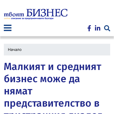
Премини
към
основното
съдържание
Начало
Малкият и средният
бизнес може да
нямат
представителство в