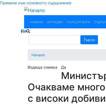
Премини към основното съдържание
Main navigation
новини
интервю
консултанти
Digital
Търси
Търси
Начало
Водеща снимка
Да
Министър
Очакваме много
с високи добиви