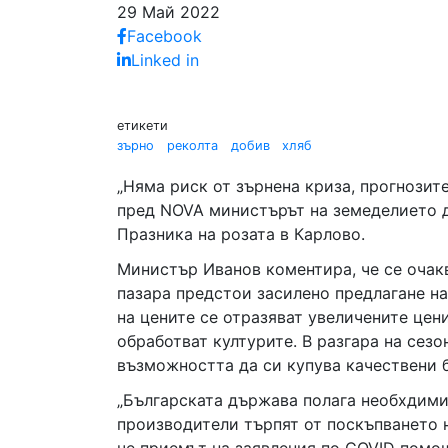
29 Май 2022
Facebook
Linked in
етикети
зърно
реколта
добив
хляб
„Няма риск от зърнена криза, прогнозите
пред NOVA министърът на земеделието д
Празника на розата в Карлово.
Министър Иванов коментира, че се очакв
пазара предстои засилено предлагане на
на цените се отразяват увеличените цени
обработват културите. В разгара на сез
възможността да си купува качествени 
„Българската държава полага необхдими
производители търпят от поскъпването н