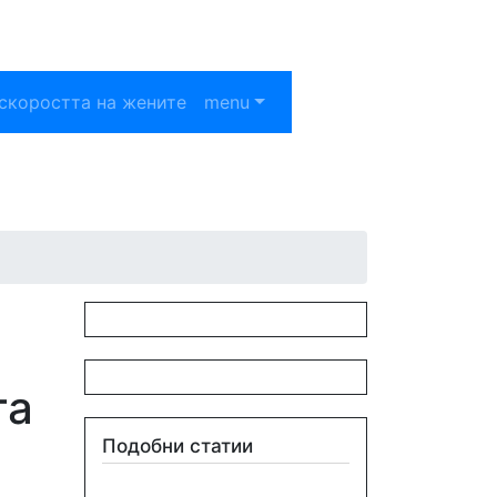
скоростта на жените
menu
та
Подобни статии