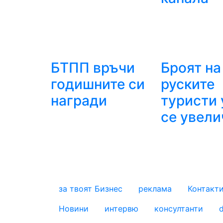
БТПП връчи
Броят на
годишните си
руските
награди
туристи 
се увели
за твоят Бизнес
реклама
Контакт
footer_statii
Новини
интервю
консултанти
d