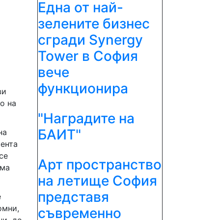
Една от най-
зелените бизнес
сгради Synergy
Tower в София
вече
функционира
ви
о на
"Наградите на
БАИТ"
на
мента
се
Арт пространство
има
на летище София
представя
е
омни,
съвременно