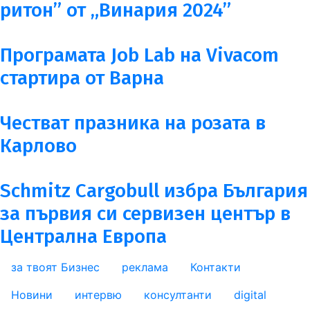
ритон” от „Винария 2024”
Програмата Job Lab на Vivacom
стартира от Варна
Честват празника на розата в
Карлово
Schmitz Cargobull избра България
за първия си сервизен център в
Централна Европа
за твоят Бизнес
реклама
Контакти
footer_statii
Новини
интервю
консултанти
digital