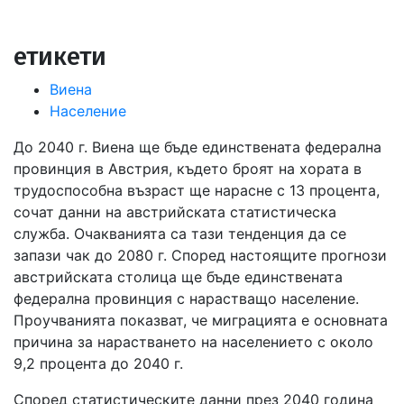
in
етикети
Виена
Население
До 2040 г. Виена ще бъде единствената федерална
провинция в Австрия, където броят на хората в
трудоспособна възраст ще нарасне с 13 процента,
сочат данни на австрийската статистическа
служба. Очакванията са тази тенденция да се
запази чак до 2080 г. Според настоящите прогнози
австрийската столица ще бъде единствената
федерална провинция с нарастващо население.
Проучванията показват, че миграцията е основната
причина за нарастването на населението с около
9,2 процента до 2040 г.
Според статистическите данни през 2040 година