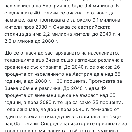
населението на Австрия ще бъде 9,4 милиона. В
следващите 40 години се очаква то отново да
намалее, като прогнозата е за около 9,1 милиона
жители през 2080 г. Очаква се австрийската
столица да има 2,2 милиона жители до 2040 г. и
2,3 милиона до 2080 г.
Що се отнася до застаряването на населението,
тенденцията във Виена също изглежда различна в
сравнение със страната. До 2040 г. се очаква 26
процента от населението на Австрия да е над 65
години, а до 2080 г. – 30 процента. Прогнозата за
Виена обаче е различна. До 2040 г. едва 19
процента от виенчани ще са на възраст над 65
години, а през 2080 г. те ще са само 25 процента.
Това означава, че дори през 2040 г. по-малко от
един на всеки петима души в столицата ще бъде
над 65 години. Според анализаторите причината за
това отново е миграцията, тъй като от чужбина