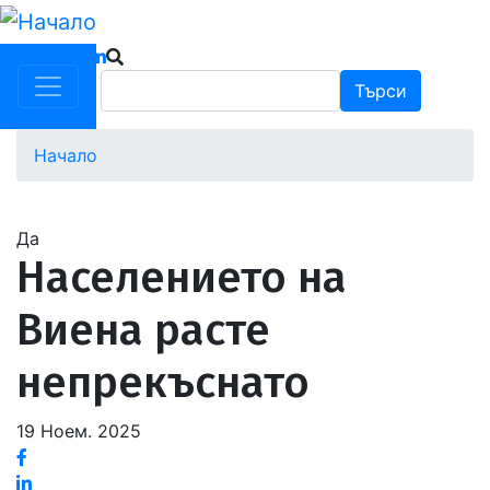
Премини
към
основното
Търси
Търси
съдържание
Начало
Водеща
снимка
Да
Населението на
Виена расте
непрекъснато
19 Ноем. 2025
Facebook
Linked