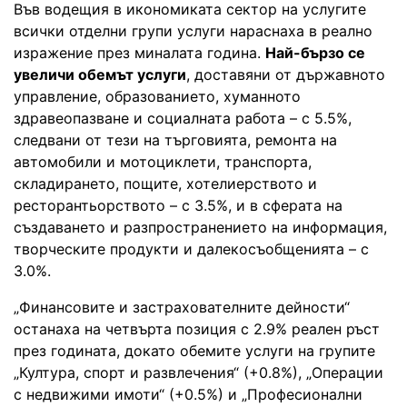
Във водещия в икономиката сектор на услугите
всички отделни групи услуги нараснаха в реално
изражение през миналата година.
Най-бързо се
увеличи обемът услуги
, доставяни от държавното
управление, образованието, хуманното
здравеопазване и социалната работа – с 5.5%,
следвани от тези на търговията, ремонта на
автомобили и мотоциклети, транспорта,
складирането, пощите, хотелиерството и
ресторантьорството – с 3.5%, и в сферата на
създаването и разпространението на информация,
творческите продукти и далекосъобщенията – с
3.0%.
„Финансовите и застрахователните дейности“
останаха на четвърта позиция с 2.9% реален ръст
през годината, докато обемите услуги на групите
„Култура, спорт и развлечения“ (+0.8%), „Операции
с недвижими имоти“ (+0.5%) и „Професионални