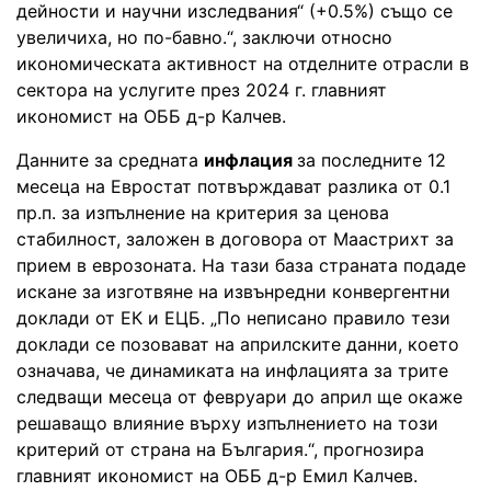
дейности и научни изследвания“ (+0.5%) също се
увеличиха, но по-бавно.“, заключи относно
икономическата активност на отделните отрасли в
сектора на услугите през 2024 г. главният
икономист на ОББ д-р Калчев.
Данните за средната
инфлация
за последните 12
месеца на Евростат потвърждават разлика от 0.1
пр.п. за изпълнение на критерия за ценова
стабилност, заложен в договора от Маастрихт за
прием в еврозоната. На тази база страната подаде
искане за изготвяне на извънредни конвергентни
доклади от ЕК и ЕЦБ. „По неписано правило тези
доклади се позовават на априлските данни, което
означава, че динамиката на инфлацията за трите
следващи месеца от февруари до април ще окаже
решаващо влияние върху изпълнението на този
критерий от страна на България.“, прогнозира
главният икономист на ОББ д-р Емил Калчев.