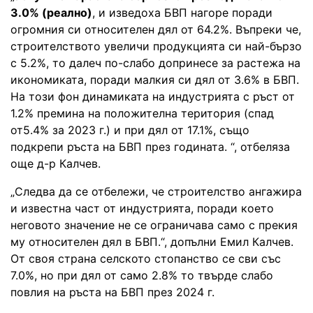
3.0% (реално)
, и изведоха БВП нагоре поради
огромния си относителен дял от 64.2%. Въпреки че,
строителството увеличи продукцията си най-бързо
с 5.2%, то далеч по-слабо допринесе за растежа на
икономиката, поради малкия си дял от 3.6% в БВП.
На този фон динамиката на индустрията с ръст от
1.2% премина на положителна територия (спад
от5.4% за 2023 г.) и при дял от 17.1%, също
подкрепи ръста на БВП през годината. “, отбеляза
още д-р Калчев.
„Следва да се отбележи, че строителство ангажира
и известна част от индустрията, поради което
неговото значение не се ограничава само с прекия
му относителен дял в БВП.“, допълни Емил Калчев.
От своя страна селското стопанство се сви със
7.0%, но при дял от само 2.8% то твърде слабо
повлия на ръста на БВП през 2024 г.