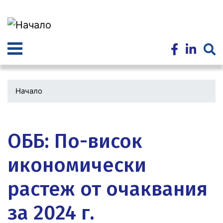
Премини
към
основното
съдържание
Начало
Водеща
снимка
ОББ: По-висок
икономически
растеж от очаквания
за 2024 г.