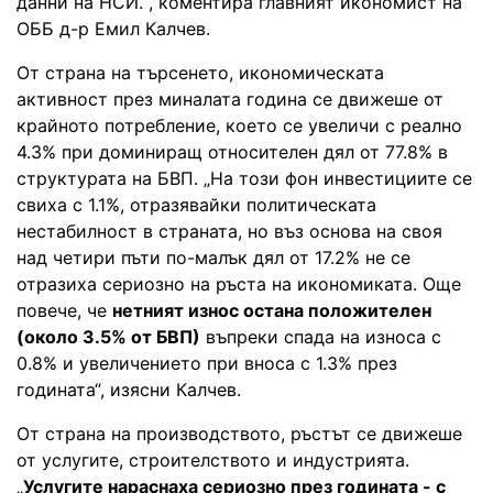
данни на НСИ.“, коментира главният икономист на
ОББ д-р Емил Калчев.
От страна на търсенето, икономическата
активност през миналата година се движеше от
крайното потребление, което се увеличи с реално
4.3% при доминиращ относителен дял от 77.8% в
структурата на БВП. „На този фон инвестициите се
свиха с 1.1%, отразявайки политическата
нестабилност в страната, но въз основа на своя
над четири пъти по-малък дял от 17.2% не се
отразиха сериозно на ръста на икономиката. Още
повече, че
нетният износ остана положителен
(около 3.5% от БВП)
въпреки спада на износа с
0.8% и увеличението при вноса с 1.3% през
годината“, изясни Калчев.
От страна на производството, ръстът се движеше
от услугите, строителството и индустрията.
„
Услугите нараснаха сериозно през годината - с