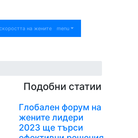
скоростта на жените
menu
Подобни статии
Глобален форум на
жените лидери
2023 ще търси
ефективни решения