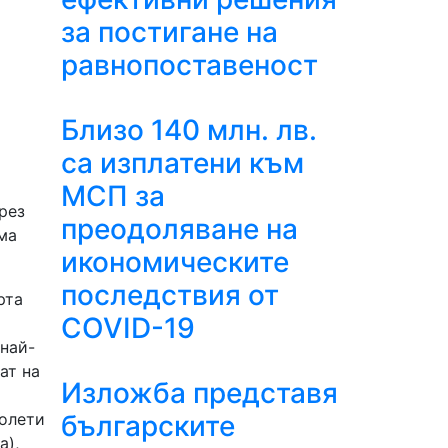
за постигане на
равнопоставеност
Близо 140 млн. лв.
са изплатени към
МСП за
рез
преодоляване на
ма
икономическите
последствия от
рта
COVID-19
 най-
ат на
Изложба представя
полети
българските
а),