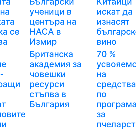
ата
Български
Китайци
 на
ученици в
искат да
ката
центъра на
изнасят
ка се
НАСА в
българск
ва
Измир
вино
Британска
70 %
ие
академия за
усвояем
-
човешки
на
ращи
ресурси
средства
стъпва в
по
ат
България
програма
новите
за
ли
пчеларст