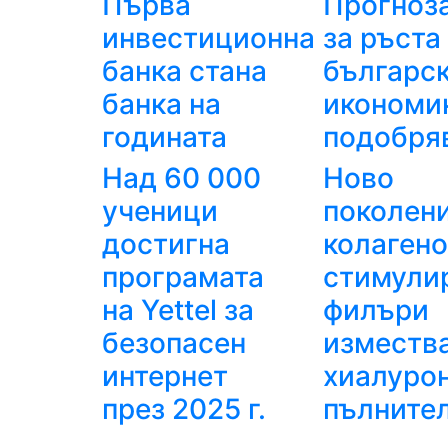
Първа
Прогноз
инвестиционна
за ръста
банка стана
българс
банка на
икономи
годината
подобря
Над 60 000
Ново
ученици
поколен
достигна
колагено
програмата
стимули
на Yettel за
филъри
безопасен
изместв
интернет
хиалуро
през 2025 г.
пълните