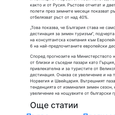
както и от Русия. Ръстове отчитат и дв
полети през зимните месеци показват ръ
отбелязват ръст от над 40%.
„Това показва, че България става не са
дестинация за зимен туризъм“, подчерта
на консултантска компания към Европей
6 на най-предпочитаните европейски де
Според прогнозите на Министерството н
от близки и съседни пазари като Гърция
привлекателна и за туристите от Велико
дестинация. Очаква се увеличение и на 
Норвегия и Швейцария. Вътрешният паза
тенденцията от изминалия зимен сезон, 
увеличение на нощувките от български 
Още статии