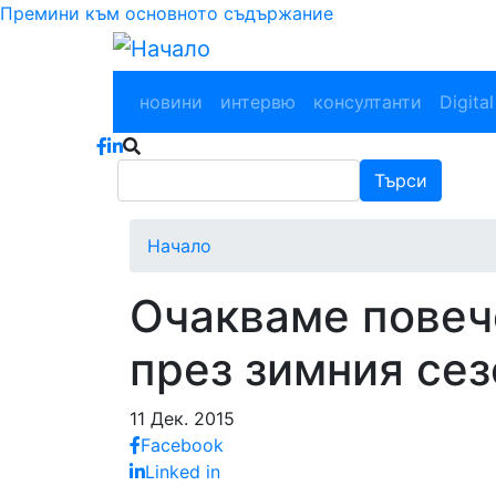
Премини към основното съдържание
Main navigation
новини
интервю
консултанти
Digital
Търси
Търси
Начало
Очакваме повече
през зимния сез
11 Дек. 2015
Facebook
Linked in