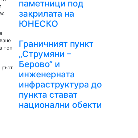
паметници под
и
закрилата на
ас
ЮНЕСКО
а
дване
Граничният пункт
в топ
„Струмяни –
Берово“ и
 ръст
инженерната
инфраструктура до
пункта стават
национални обекти