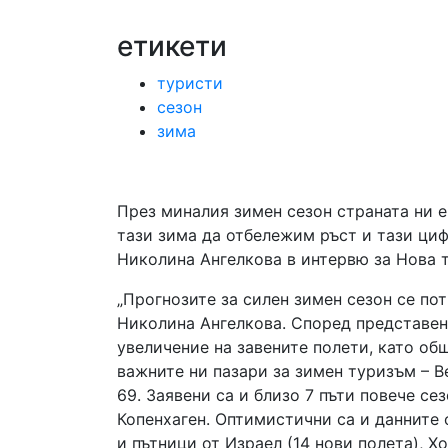
етикети
туристи
сезон
зима
През миналия зимен сезон страната ни е 
тази зима да отбележим ръст и тази циф
Николина Ангелкова в интервю за Нова т
„Прогнозите за силен зимен сезон се по
Николина Ангелкова. Според представен
увеличение на завените полети, като общ
важните ни пазари за зимен туризъм – В
69. Заявени са и близо 7 пъти повече се
Копенхаген. Оптимистични са и данните 
и пътници от Израел (14 нови полета), Х