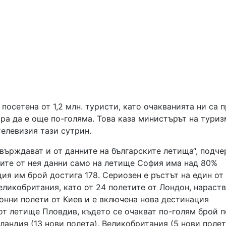
посетена от 1,2 млн. туристи, като очакванията ни са п
ра да е още по-голяма. Това каза министърът на туриз
елевизия тази сутрин.
твърждават и от данните на българските летища“, подче
ите от нея данни само на летище София има над 80%
ия им брой достига 178. Сериозен е ръстът на един от
еликобритания, като от 24 полетите от Лондон, нараств
зонни полети от Киев и е включена нова дестинация
от летище Пловдив, където се очакват по-голям брой 
оландия (13 нови полета), Великобритания (5 нови полет