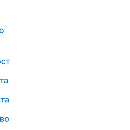
о
ост
та
та
во