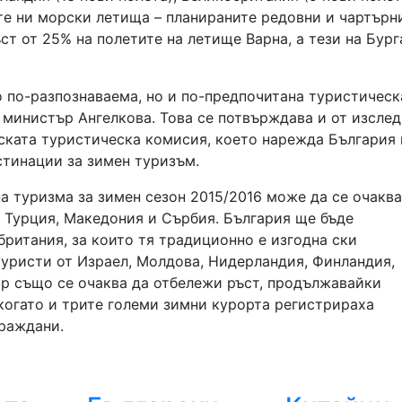
ете ни морски летища – планираните редовни и чартърн
ст от 25% на полетите на летище Варна, а тези на Бург
мо по-разпознаваема, но и по-предпочитана туристическ
 министър Ангелкова. Това се потвърждава и от изсле
ската туристическа комисия, което нарежда България 
стинации за зимен туризъм.
а туризма за зимен сезон 2015/2016 може да се очаква
, Турция, Македония и Сърбия. България ще бъде
британия, за които тя традиционно е изгодна ски
туристи от Израел, Молдова, Нидерландия, Финландия,
р също се очаква да отбележи ръст, продължавайки
когато и трите големи зимни курорта регистрираха
граждани.