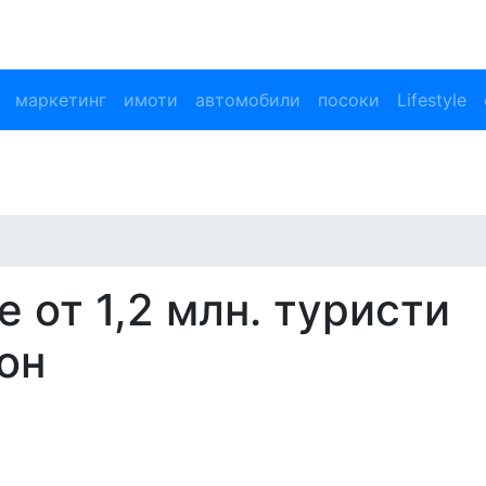
маркетинг
имоти
автомобили
посоки
Lifestyle
 от 1,2 млн. туристи
он