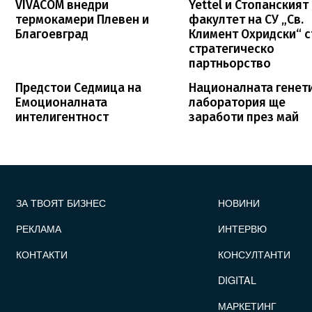
VIVACOM внедри
Yettel и Стопанският
термокамери Плевен и
факултет на СУ „Св.
Благоевград
Климент Охридски“ 
стратегическо
партньорство
Предстои Седмица на
Националната генет
Емоционалната
лаборатория ще
интелигентност
заработи през май
FOOTER_STATII
ЗА ТВОЯТ БИЗНЕС
НОВИНИ
РЕКЛАМА
ИНТЕРВЮ
КОНТАКТИ
КОНСУЛТАНТИ
DIGITAL
МАРКЕТИНГ