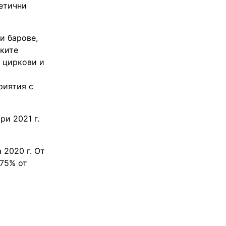
метични
и барове,
ските
, циркови и
риятия с
ри 2021 г.
 2020 г. От
 75% от