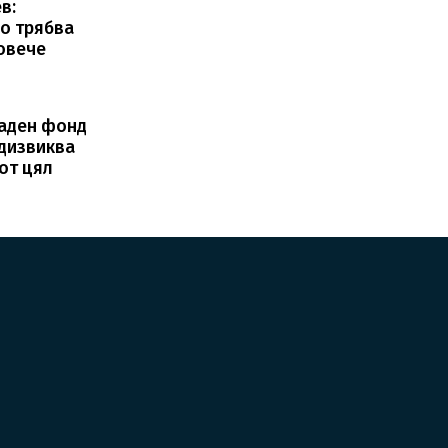
в:
о трябва
повече
раден фонд
едизвиква
от цял