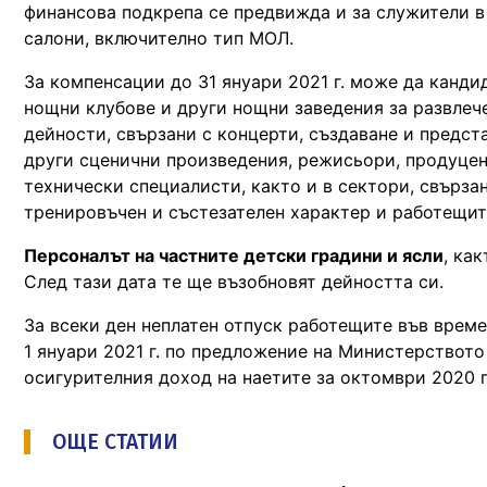
финансова подкрепа се предвижда и за служители в 
салони, включително тип МОЛ.
За компенсации до 31 януари 2021 г. може да канди
нощни клубове и други нощни заведения за развлеч
дейности, свързани с концерти, създаване и предст
други сценични произведения, режисьори, продуцен
технически специалисти, както и в сектори, свърз
тренировъчен и състезателен характер и работещите
Персоналът на частните детски градини и ясли
, ка
След тази дата те ще възобновят дейността си.
За всеки ден неплатен отпуск работещите във време
1 януари 2021 г. по предложение на Министерството
осигурителния доход на наетите за октомври 2020 г
ОЩЕ СТАТИИ