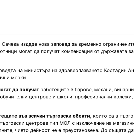
 Сачева издаде нова заповед за временно ограниченит
отници могат да получат компенсация от държавата за
поведта на министъра на здравеопазването Костадин Ан
ични мерки.
могат да получат
работещите в барове, механи, винарни
 обучителни центрове и школи, професионални колежи,
тещите във всички търговски обекти,
които са в търго
 търговски центрове тип МОЛ с изключение на магазин
ините, чиято дейност не е преустановена. До същата да