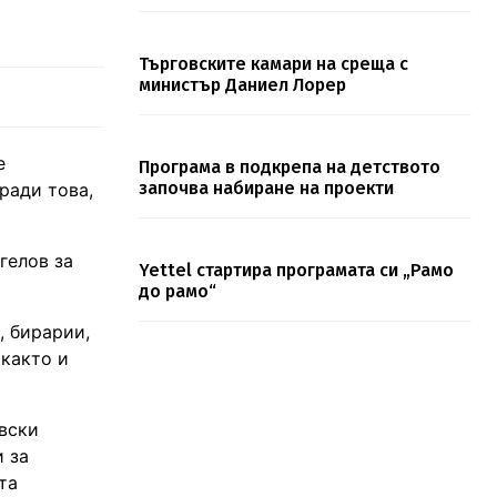
Търговските камари на среща с
министър Даниел Лорер
е
Програма в подкрепа на детството
започва набиране на проекти
ради това,
гелов за
Yettel стартира програмата си „Рамо
до рамо“
, бирарии,
 както и
вски
и за
та