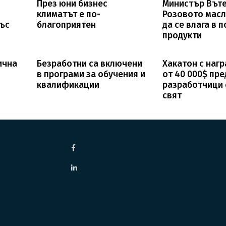
През юни бизнес
Министър Въте
климатът е по-
Розовото масл
със
благоприятен
да се влага в 
продукти
ична
Безработни са включени
Хакатон с наг
в програми за обучения и
от 40 000$ пр
квалификации
разработчици 
свят