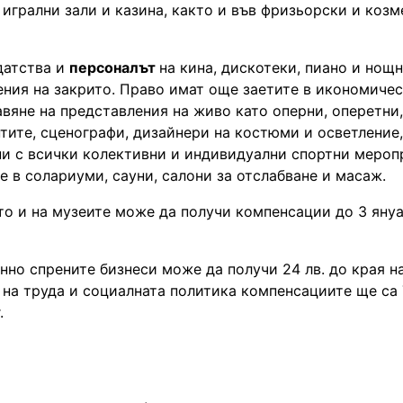
игрални зали и казина, както и във фризьорски и коз
датства и
персоналът
на кина, дискотеки, пиано и нощн
ения на закрито. Право имат още заетите в икономиче
авяне на представления на живо като оперни, оперетни
тите, сценографи, дизайнери на костюми и осветление,
ани с всички колективни и индивидуални спортни мероп
 в солариуми, сауни, салони за отслабване и масаж.
кто и на музеите може да получи компенсации до 3 януа
нно спрените бизнеси може да получи 24 лв. до края на
 на труда и социaлната политика компенсациите ще са
.