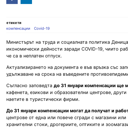
in
етикети
компенсации
Covid-19
Министърът на труда и социалната политика Деница
икономически дейности заради COVID-19, чиито раб
че са в неплатен отпуск.
Актуализирането на документа е във връзка със за
удължаване на срока на въведените противоепидем
Съгласно заповедта
до 31 януари компенсации ще 
кафенета, езикови и образователни центрове, други
наетите в туристически фирми.
До 31 януари компенсации могат да получат и рабо
центрове от една или повече сгради с магазини или
хранителни стоки, дрогериите, оптиките и зоомагаз