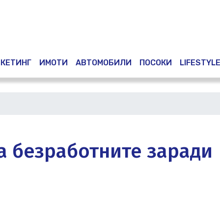
Премини
към
основното
съдържание
КЕТИНГ
ИМОТИ
АВТОМОБИЛИ
ПОСОКИ
LIFESTYL
а безработните заради