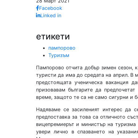
28 Март 2021
Facebook
Linked in
етикети
пампорово
Туризъм
Пампорово отчита добър зимен сезон, к
туристи да има до средата на април. В 
предстоящата ученическа ваканция да
призовавам българите да предпочетат
време, защото те са не само сигурни и б
Надяваме се засиленият интерес да с
предпоставка за това са отличното съст
вицепремиерът и министър на туризма 
увери лично в спазването на указани