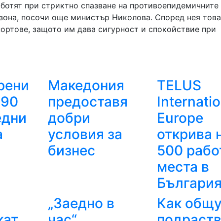
ботят при стриктно спазване на противоепидемичните
езона, посочи още министър Николова. Според нея това
портове, защото им дава сигурност и спокойствие при
рени
Македония
TELUS
 90
предоставя
Internatio
едни
добри
Europe
а
условия за
открива 
бизнес
500 рабо
места в
Българи
„Заедно в
Как общу
кат
час“
подраст