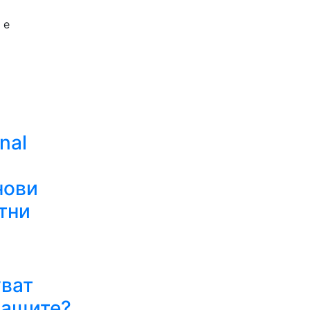
 е
nal
нови
тни
я
ват
ващите?