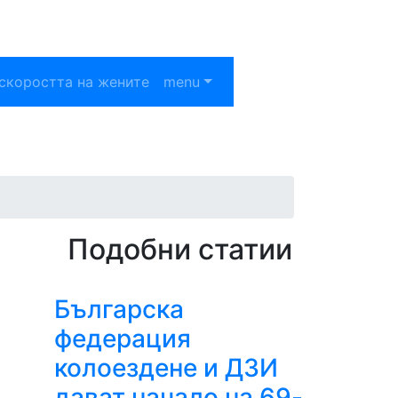
скоростта на жените
menu
Подобни статии
Българска
федерация
колоездене и ДЗИ
дават начало на 69-