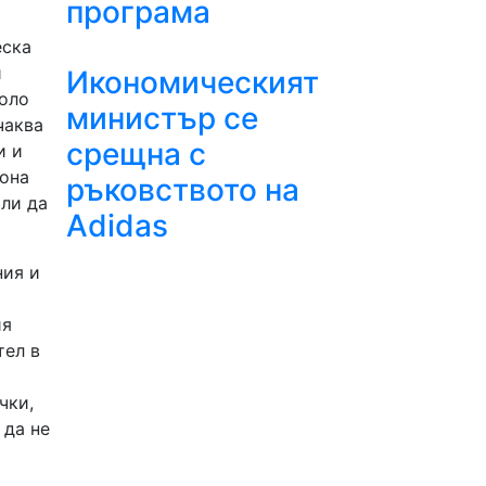
програма
еска
и
Икономическият
коло
министър се
чаква
срещна с
и и
иона
ръковството на
али да
Adidas
ния и
ия
тел в
чки,
 да не