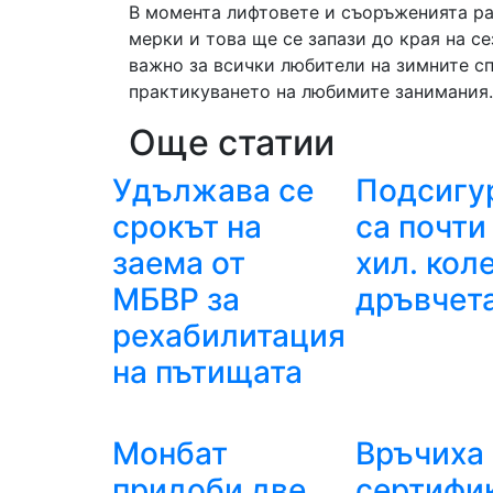
В момента лифтовете и съоръженията ра
мерки и това ще се запази до края на с
важно за всички любители на зимните с
практикуването на любимите занимания.
Още статии
Удължава се
Подсигу
срокът на
са почти
заема от
хил. кол
МБВР за
дръвчет
рехабилитация
на пътищата
Монбат
Връчиха
придоби две
сертифи