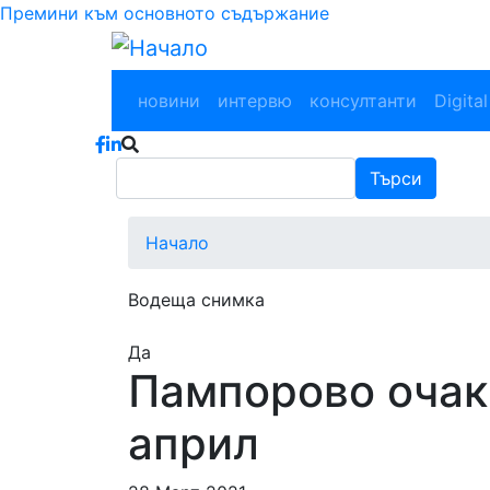
Премини към основното съдържание
Main navigation
новини
интервю
консултанти
Digital
Търси
Търси
Начало
Водеща снимка
Да
Пампорово очакв
април