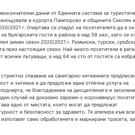
еокончателни данни от Единната система за туристич
пренощували в курорта Пампорово и общините Смолян 
20/2021 г. Очертава се спадът на посетителите да е о
а българските гости в района е над 58 хил., като се о
лия зимен сезон 2020/2021 г. Румънски, турски, сръбск
та през настоящия сезон. Най-много посетители в рег
от всички пътуващи, а над 64 на сто от гостите са избр
 стриктно спазване на санитарно-хигиенните предписа
ност и хигиена и да предложи една отлична услуга на
подчерта, че благодарение на дисциплината и засилен
един случай на доказано заразен с коронавирус посети
тава едно от местата, които могат да предложат
гурност и безопасност за здравето. Тя апелира към вси
 използват само обработените и маркирани трасета, за