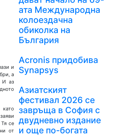
ата Международна
колоездачна
обиколка на
България
Acronis придобива
пази и
Synapsys
бри, а
 И аз
Азиатският
дното
фестивал 2026 се
завръща в София с
 като
 заяви
двудневно издание
 Тя се
и още по-богата
ни от