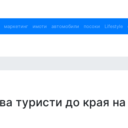
маркетинг
имоти
автомобили
посоки
Lifestyle
а туристи до края на