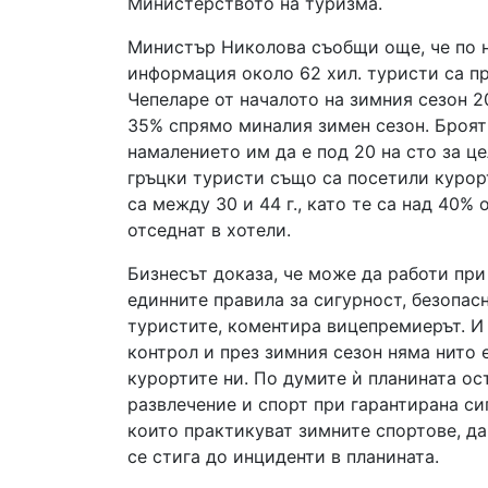
Министерството на туризма.
Министър Николова съобщи още, че по н
информация около 62 хил. туристи са 
Чепеларе от началото на зимния сезон 20
35% спрямо миналия зимен сезон. Броят н
намалението им да е под 20 на сто за це
гръцки туристи също са посетили курор
са между 30 и 44 г., като те са над 40% 
отседнат в хотели.
Бизнесът доказа, че може да работи при
единните правила за сигурност, безопас
туристите, коментира вицепремиерът. И 
контрол и през зимния сезон няма нито 
курортите ни. По думите ѝ планината ос
развлечение и спорт при гарантирана си
които практикуват зимните спортове, да
се стига до инциденти в планината.