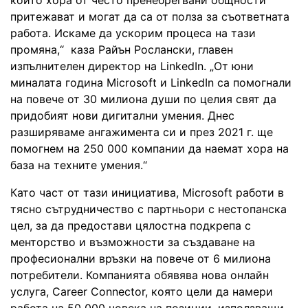
притежават и могат да са от полза за съответната
работа. Искаме да ускорим процеса на тази
промяна,“ каза Райън Рослански, главен
изпълнителен директор на LinkedIn. „От юни
миналата година Microsoft и LinkedIn са помогнали
на повече от 30 милиона души по целия свят да
придобият нови дигитални умения. Днес
разширяваме ангажимента си и през 2021 г. ще
помогнем на 250 000 компании да наемат хора на
база на техните умения.“
Като част от тази инициатива, Microsoft работи в
тясно сътрудничество с партньори с нестопанска
цел, за да предостави цялостна подкрепа с
менторство и възможности за създаване на
професионални връзки на повече от 6 милиона
потребители. Компанията обявява нова онлайн
услуга, Career Connector, която цели да намери
работа на 50 000 човека на позиции, използващи