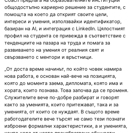
общодостъпно кариерно решение за студентите, с
помощта на което да открият своите цели,
интереси и умения, използвайки идентификатор,
базиран на AI, и интеграция с LinkedIn. Цялостният
профил на студента се привежда в съответствие с
тенденциите на пазара на труда и помага за
развиването на умения от реалния свят и
свързването с ментори и връстници.
„От доста време начинът, по който човек намира
нова работа, е основан най-вече на позицията,
която до момента заема, дипломата, която има и
хората, които познава. Това започва да се променя.
Служителите вече по-добре разбират и говорят
както за уменията, които притежават, така и за
уменията, от които се нуждаят. В същото време
работодателите вече търсят не само тези познати
изброени формални характеристики, а и уменията,
които хора от често пренебрегвани общности