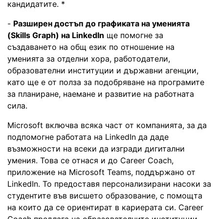
кандидатите. *
-
Разширен достъп до графиката на уменията
(Skills Graph) на LinkedIn
ще помогне за
създаването на общ език по отношение на
уменията за отделни хора, работодатели,
образователни институции и държавни агенции,
като ще е от полза за подобряване на програмите
за планиране, наемане и развитие на работната
сила.
Microsoft включва всяка част от компанията, за да
подпомогне работата на LinkedIn да даде
възможности на всеки да изгради дигитални
умения. Това се отнася и до Career Coach,
приложение на Microsoft Teams, поддържано от
LinkedIn. То предоставя персонализирани насоки за
студентите във висшето образование, с помощта
на които да се ориентират в кариерата си. Career
Coach предлага на образователните институции