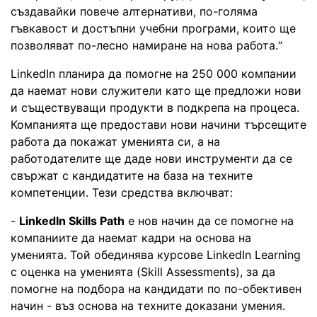
създавайки повече алтернативи, по-голяма
гъвкавост и достъпни учебни програми, които ще
позволяват по-лесно намиране на нова работа.“
LinkedIn планира да помогне на 250 000 компании
да наемат нови служители като ще предложи нови
и съществуващи продукти в подкрепа на процеса.
Компанията ще предостави нови начини търсещите
работа да покажат уменията си, а на
работодателите ще даде нови инструменти да се
свържат с кандидатите на база на техните
компетенции. Тези средства включват:
-
LinkedIn Skills Path
e нов начин да се помогне на
компаниите да наемат кадри на основа на
уменията. Той обединява курсове LinkedIn Learning
с оценка на уменията (Skill Assessments), за да
помогне на подбора на кандидати по по-обективен
начин - въз основа на техните доказани умения.