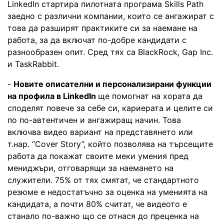
LinkedIn стартира пилотната програма Skills Path
заедно с различни компании, които се ангажират с
това да разширят практиките си за наемане на
работа, за да включат по-добре кандидати с
разнообразен опит. Сред тях са BlackRock, Gap Inc.
и TaskRabbit.
-
Новите описателни и персонализирани функции
на профила в LinkedIn
ще помогнат на хората да
споделят повече за себе си, кариерата и целите си
по по-автентичен и ангажиращ начин. Това
включва видео вариант на представянето или
т.нар. “Cover Story”, който позволява на търсещите
работа да покажат своите меки умения пред
мениджъри, отговарящи за наемането на
служители. 75% от тях смятат, че стандартното
резюме е недостатъчно за оценка на уменията на
кандидата, а почти 80% считат, че видеото е
станало по-важно що се отнася до преценка на