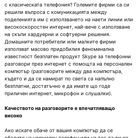
с класическата телефония? Големите фирми са си
решили въпроса с комуникацията между
поделенията им с използването на наети линии или
високоскоростен интернет, най-вече с използване
на скъпи хардуерни и софтуерни решения.
Домашните потребители или малките фирми
използват масово придобилия феноменална
известност безплатен продукт Skype за телефонни
разговори през интернет с помощта на персонален
компютър (разговорите между два компютъра,
където и да се намират по света са напълно
безплатни, достатъчно е да имате що годе
приличен интернет, микрофон и слушалки).
Качеството на разговорите е впечатляващо
високо
Ако искате обаче от вашия компютър да се
обадите на нормален телефон или на вас да ви се