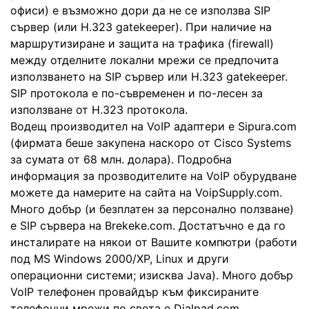
офиси) е възможно дори да не се използва SIP
сървер (или H.323 gatekeeper). При наличие на
маршрутизиране и защита на трафика (firewall)
между отделните локални мрежи се предпочита
използването на SIP сървер или H.323 gatekeeper.
SIP протокола е по-съвременен и по-лесен за
използване от H.323 протокола.
Водещ производител на VoIP адаптери е Sipura.com
(фирмата беше закупена наскоро от Cisco Systems
за сумата от 68 млн. долара). Подробна
информация за прозводителите на VoIP обурудване
можете да намерите на сайта на VoipSupply.com.
Много добър (и безплатен за персонално ползване)
е SIP сървера на Brekeke.com. Достатъчно е да го
инсталирате на някои от Вашите компютри (работи
под MS Windows 2000/XP, Linux и други
операционни системи; изисква Java). Много добър
VoIP телефонен провайдър към фиксираните
телефонни мрежи по света е Dialpad.com.