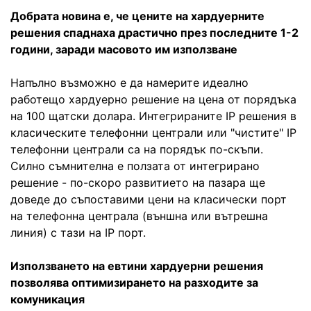
Добрата новина е, че цените на хардуерните
решения спаднаха драстично през последните 1-2
години, заради масовото им използване
Напълно възможно е да намерите идеално
работещо хардуерно решение на цена от порядъка
на 100 щатски долара. Интегрираните IP решения в
класическите телефонни централи или "чистите" IP
телефонни централи са на порядък по-скъпи.
Силно съмнителна е ползата от интегрирано
решение - по-скоро развитието на пазара ще
доведе до съпоставими цени на класически порт
на телефонна централа (външна или вътрешна
линия) с тази на IP порт.
Използването на евтини хардуерни решения
позволява оптимизирането на разходите за
комуникация