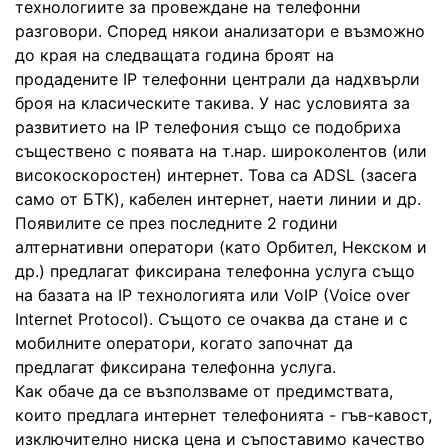
технологиите за провеждане на телефонни
разговори. Според някои анализатори е възможно
до края на следващата година броят на
продадените IP телефонни централи да надхвърли
броя на класическите такива. У нас условията за
развитието на IP телефония също се подобриха
съществено с появата на т.нар. широколентов (или
високоскоростен) интернет. Това са ADSL (засега
само от БТК), кабелен интернет, наети линии и др.
Появилите се през последните 2 години
алтернативни оператори (като Орбител, Некском и
др.) предлагат фиксирана телефонна услуга също
на базата на IP технологията или VoIP (Voice over
Internet Protocol). Същото се очаква да стане и с
мобилните оператори, когато започнат да
предлагат фиксирана телефонна услуга.
Как обаче да се възползваме от предимствата,
които предлага интернет телефонията - гъв-кавост,
изключително ниска цена и съпоставимо качество