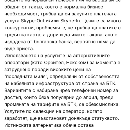
обадят от такъв, което е нормална бизнес
необходимост, трябва да си закупите платената
услуга Skype-Out и/или Skype-In. Цените са много
конкурентни, проблемът е, че трябва да платите с
кредитна карта, а дори и да имате такава, ако е
издадена от българска банка, вероятно няма да
бъде приета.
Използването на услугите на алтернативните
оператори (като Орбител, Некском) за момента е
затруднено поради високите цени на
"последната миля", определяни от собствеността
на кабелната инфраструктура от страна на БТК.
Вариантите с набиране чрез телефонен номер за
достъп, които бяха популярни до април, преди
промяната на тарифите на БТК, се обезсмислиха.
Услугите по селекция на оператор, когато
заработят, ще възстановят донякъде статуквото.
Истинската алтернатива обаче остава