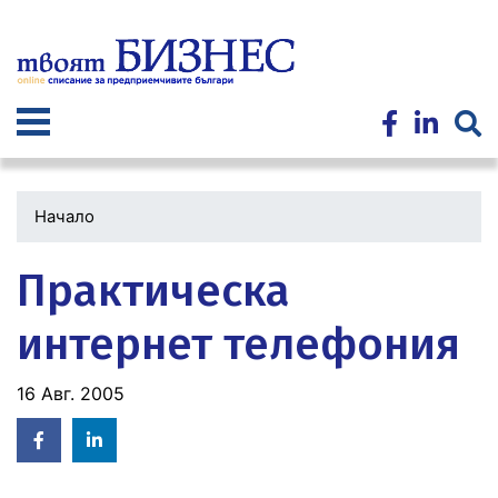
Премини
към
основното
съдържание
Начало
Практическа
интернет телефония
16 Авг. 2005
Facebook
Linked
in