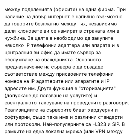
между поделенията (офисите) на една фирма. При
наличие на добър интернет е напълно въз-можно
да говорите безплатно между тях, независимо
дали клоновете ви се намират в страната или в
чужбина. За целта е необходимо да закупите
няколко IP телефонни адаптера или апарата и в
централния ви офис да имате сървер за
обслужване на обажданията. Основното
предназначение на сървера е да създаде
съответствие между присвоените телефонни
номера на IP адаптерите или апаратите и IP
адресите им. Друга функция е "оторизацията"
(допускане до ползване на услугите) и
евентуалното таксуване на проведените разговори.
Реализициите на сърверите биват хардуерни и
софтуерни, също така има и различни стандарти
или протоколи. Най-популярните са H.323 и SIP. В
рамките на една локална мрежа (или VPN между