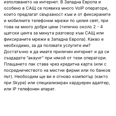
използването на интернет. В Западна Европа и
особено в САЩ се появиха много VoIP оператори,
които предлагат свързаност към и от фиксираните
и мобилните телефонни мрежи по целия свят, при
това на много добри цени (типично около 2 - 4
щатски цента за минута разговор към САЩ или
фиксираните мрежи в Западна Европа). Какво е
необходимо, за да ползвате услугите им?
Достатъчно е да имате приличен интернет и да си
създадете "акаунт" при някой от тези оператори.
Плащането пак става чрез кредитна карта (или с
посредничеството на местни фирми или по банков
път). Необходим ще ви е отново компютър (както
при Skype) или специализиран хардуерен адаптер,
или IP телефонен апарат.