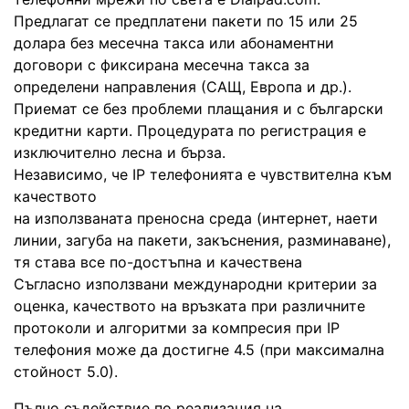
Предлагат се предплатени пакети по 15 или 25
долара без месечна такса или абонаментни
договори с фиксирана месечна такса за
определени направления (САЩ, Европа и др.).
Приемат се без проблеми плащания и с български
кредитни карти. Процедурата по регистрация е
изключително лесна и бърза.
Независимо, че IP телефонията е чувствителна към
качеството
на използваната преносна среда (интернет, наети
линии, загуба на пакети, закъснения, разминаване),
тя става все по-достъпна и качествена
Съгласно използвани международни критерии за
оценка, качеството на връзката при различните
протоколи и алгоритми за компресия при IP
телефония може да достигне 4.5 (при максимална
стойност 5.0).
Пълно съдействие по реализация на