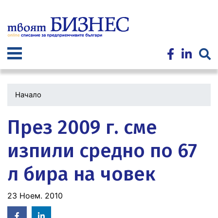
Премини
към
основното
съдържание
Начало
През 2009 г. сме
изпили средно по 67
л бира на човек
23 Ноем. 2010
Facebook
Linked