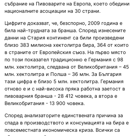
събрание на Пивоварите на Европа, което обедини
националните асоциации на 30 страни.
Цифрите доказват, че, безспорно, 2009 година е
била най-трудната за бранша. Според изнесените
данни на Стария континент са били произведени
близо 383 милиона хектолитра бира, 364 от които
в страните от Европейския съюз. На първо място
по този показател традиционно е Германия с 98
млн. хектолитра, следвана от Великобритания – 45
млн. хектолитра и Полша – 36 млн. За България
тази цифра е близо 5 млн. хектолитра. Германия
отново е и с най-висока пряка работна заетост в
пивоварния бранша - 28 412 човека, а втора е
Великобритания - 13 900 човека.
Според анализаторите единствената причина за
спада в производството и консумацията на бира е
повсеместната икономическа криза. Всички са