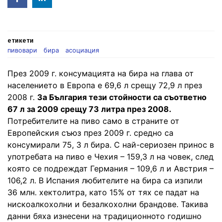
in
етикети
пивовари
бира
асоциация
През 2009 г. консумацията на бира на глава от
населението в Европа е 69,6 л срещу 72,9 л през
2008 г.
За България тези стойности са съответно
67 л за 2009 срещу 73 литра през 2008.
Потребителите на пиво само в страните от
Европейския съюз през 2009 г. средно са
консумирали 75, 3 л бира. С най-сериозен принос в
употребата на пиво е Чехия – 159,3 л на човек, след
която се подреждат Германия – 109,6 л и Австрия –
106,2 л. В Испания любителите на бира са изпили
36 млн. хектолитра, като 15% от тях се падат на
нискоалкохолни и безалкохолни брандове. Такива
данни бяха изнесени на традиционното годишно