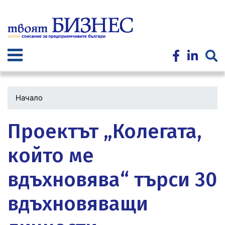
Премини
към
основното
съдържание
Начало
Проектът „Колегата,
който ме
вдъхновява“ търси 30
вдъхновяващи