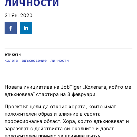
личности
31 Ян. 2020
Facebook
Linked
in
етикети
колега
вдъхновение
личности
Новата инициатива на JobTiger „Колегата, който ме
вдъхновява“ стартира на 3 февруари.
Проектът цели да открие хората, които имат
положителен образ и влияние в своята
професионална област. Хора, които вдъхновяват и
заразяват с действията си околните и дават
положителен пример за влияние върху