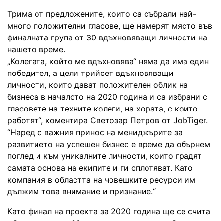
Трима от предложените, които са събрали най-
много положителни гласове, ще намерят място във
финалната група от 30 вдъхновяващи личности на
нашето време.
„Колегата, който ме вдъхновява“ няма да има един
победител, а цели трийсет вдъхновяващи
личности, които дават положителен облик на
бизнеса в началото на 2020 година и са избрани с
гласовете на техните колеги, на хората, с които
работят“, коментира Светозар Петров от JobTiger.
“Наред с важния принос на мениджърите за
развитието на успешен бизнес е време да обърнем
поглед и към уникалните личности, които градят
самата основа на екипите и ги сплотяват. Като
компания в областта на човешките ресурси им
дължим това внимание и признание.“
Като финал на проекта за 2020 година ще се счита