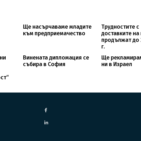
Ще насърчаваме младите
Трудностите с
към предприемачество
доставките на 
продължат до 
г.
ани
Винената дипломация се
Ще рекламира
събира в София
ни в Израел
ст“