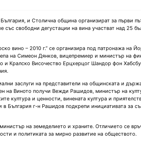
 България, и Столична община организират за първи пъ
е със свободни дегустации на вина участват над 25 бъ
ко вино – 2010 г.” се организира под патронажа на Й
репа на Симеон Дянков, вицепремиер и министър на фи
ко и Кралско Височество Ерцхерцог Шандор фон Хабсбу
ния.
ециални заслуги на представители на общинската и държ
ен на Виното получи Вежди Рашидов, министър на култ
ите култура и ценности, винената култура и приятелст
зи в България г-н Рашидов подкрепи инициативата за съ
министър на земеделието и храните. Отличието се връ
ости и политиката за мирно развитие на обществото.