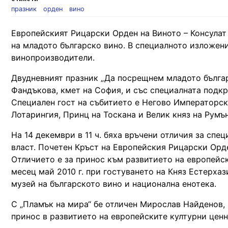
празник
орден
вино
Европейският Рицарски Орден на Виното – Консулат
на младото българско вино. В специалното изложени
винопроизводители.
Двудневният празник „Да посрещнем младото българс
Фандъкова, кмет на София, и със специалната подк
Специален гост на събитието е Негово Императорс
Лотарингия, Принц на Тоскана и Велик княз на Румъ
На 14 декември в 11 ч. бяха връчени отличия за сп
власт. Почетен Кръст на Европейския Рицарски Орд
Отличието е за принос към развитието на европейск
месец май 2010 г. при гостуването на Княз Естерха
музей на българското вино и национална енотека.
С „Пламък на мира“ бe отличен Мирослав Найденов, 
принос в развитието на европейските културни ценн