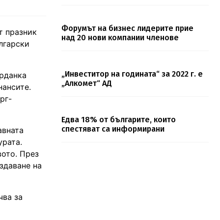
Форумът на бизнес лидерите прие
т празник
над 20 нови компании членове
лгарски
„Инвеститор на годината“ за 2022 г. е
орданка
„Алкомет“ АД
нансите.
рг-
Едва 18% от българите, които
спестяват са информирани
авната
урата.
вото. През
здаване на
чва за