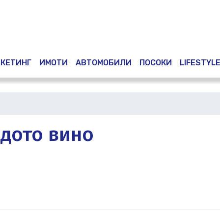
Премини
към
основното
съдържание
КЕТИНГ
ИМОТИ
АВТОМОБИЛИ
ПОСОКИ
LIFESTYL
дото вино