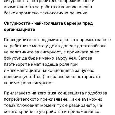
сигурността, потребителско преживяване и
възможността за работа отвсякъде в едно
безкомпромисно технологично решение.
Сигурността - най-голямата бариера пред
организациите
Последиците от пандемията, когато преместването
на работните места у дома доведе до отслабване
на политиките за сигурност, е причината днес
фокусът да бъде именно върху нея. Затова
партньорите имат водеща роля при
имплементацията на концепцията за нулево
доверие (zero trust), в сравнение с остарялата
периметрова сигурност.
Прилагането на zero trust концепцията подобрява
потребителското преживяване. Как е възможно
това? Ключовият момент тук е разбирането, че
когато крайните устройства и приложения се