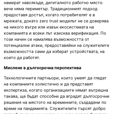
намират навсякъде, дигиталното работно място
вече няма периметър. Традиционният подход
предоставя достъп, когато потребителят е в
мрежата, докато zero trust моделът не се доверява
на никого вътре или извън екосистемата на
компанията и всеки път изисква верификация. По
този начин се намалява възможността от
потенциални атаки, предоставяйки на служителите
възможността сами да изберат устройствата, на
които да работят.
Мислене в дългосрочна перспектива
Технологичните партньори, които умеят да гледат
на компаниите холистично и да представят
експертиза, когато организациите нямат вътрешна
такава, ще бъдат способни да вградят дългосрочни
решения на мястото на временните, създадени по
време на пандемията. Служителите търсят добро