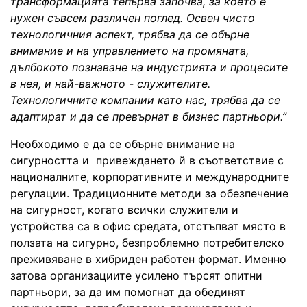
трансформацията тепърва започва, за което е
нужен съвсем различен поглед. Освен чисто
технологичния аспект, трябва да се обърне
внимание и на управлението на промяната,
дълбокото познаване на индустрията и процесите
в нея, и най-важното - служителите.
Технологичните компании като нас, трябва да се
адаптират и да се превърнат в бизнес партньори.”
Необходимо е да се обърне внимание на
сигурността и привеждането й в съответствие с
националните, корпоративните и международните
регулации. Традиционните методи за обезпечение
на сигурност, когато всички служители и
устройства са в офис средата, отстъпват място в
ползата на сигурно, безпроблемно потребителско
преживяване в хибриден работен формат. Именно
затова организациите усилено търсят опитни
партньори, за да им помогнат да обединят