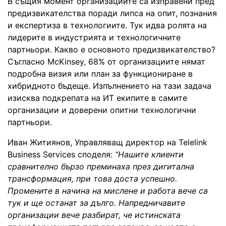
В същия момент организациите са изправени пред
предизвикателства поради липса на опит, познания
и експертиза в технологиите. Тук идва ролята на
лидерите в индустрията и технологичните
партньори. Какво е основното предизвикателство?
Съгласно McKinsey, 68% от организациите нямат
подробна визия или план за функциониране в
хибридното бъдеще. Изпълнението на тази задача
изисква подкрепата на ИТ екипите в самите
организации и доверени опитни технологични
партньори.
Иван Житиянов, Управляващ директор на Telelink
Business Services споделя:
“Нашите клиенти
сравнително бързо преминаха през дигитална
трансформация, при това доста успешно.
Промените в начина на мислене и работа вече са
тук и ще останат за дълго. Напредничавите
организации вече разбират, че истинската