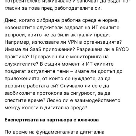
потребителско изживяване и започват да бъдат по-
гласни за това пред работодателите си.
Днес, когато хибридна работна среда е норма,
новонаетите служители задават на ИТ екипите
въпроси, които не са били актуални преди.
Например, използвате ли VPN в организацията?
Имаме ли SaaS приложения? Разрешена ли е BYOD
практика? Прозрачен ли е мониторинга на
служителите? В същия момент и ИТ екипите
повдигат актуалните теми – имате ли достъп до
приложенията, от които се нуждаете, за да
вършите работата си? Случвало ли се е да
заобиколите протокола за сигурност, за да
спестите време? Лесно ли е взаимодействието
между колеги в дигитална среда?
Експертизата на партньора е ключова
По време на фундаменталната дигитална