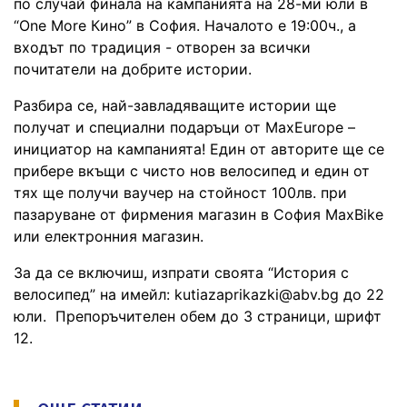
по случай финала на кампанията на 28-ми юли в
“One More Кино” в София. Началото е 19:00ч., а
входът по традиция - отворен за всички
почитатели на добрите истории.
Разбира се, най-завладяващите истории ще
получат и специални подаръци от MaxEurope –
инициатор на кампанията! Един от авторите ще се
прибере вкъщи с чисто нов велосипед и един от
тях ще получи ваучер на стойност 100лв. при
пазаруване от фирмения магазин в София MaxBike
или електронния магазин.
За да се включиш, изпрати своята “История с
велосипед” на имейл: kutiazaprikazki@abv.bg до 22
юли. Препоръчителен обем до 3 страници, шрифт
12.