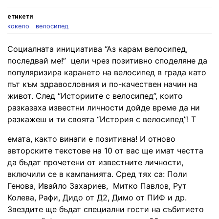
етикети
кокело
велосипед
Социалната инициатива “Аз карам велосипед,
последвай ме!” цели чрез позитивно споделяне да
популяризира карането на велосипед в града като
път към здравословния и по-качествен начин на
живот. След “Историите с велосипед”, които
разказаха известни личности дойде време да ни
разкажеш и ти своята “История с велосипед”! Т
емата, както винаги е позитивна! И отново
авторските текстове на 10 от вас ще имат честта
да бъдат прочетени от известните личности,
включили се в кампанията. Сред тях са: Поли
Генова, Ивайло Захариев, Митко Павлов, Рут
Колева, Рафи, Дидо от Д2, Димо от ПИФ и др.
Звездите ще бъдат специални гости на събитието