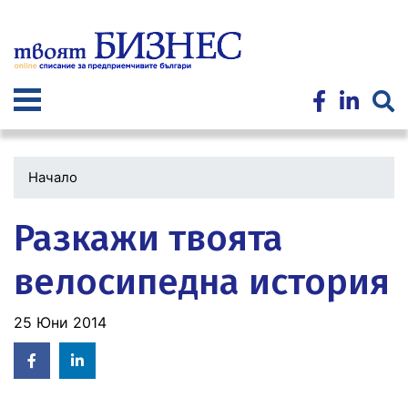
Премини
към
основното
съдържание
Начало
Разкажи твоята
велосипедна история
25 Юни 2014
Facebook
Linked
in