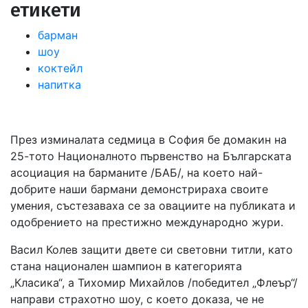
етикети
барман
шоу
коктейл
напитка
През изминалата седмица в София бе домакин на
25-тото Националното първенство на Българската
асоциация на барманите /БАБ/, на което най-
добрите наши бармани демонстрираха своите
умения, състезаваха се за овациите на публиката и
одобрението на престижно международно жури.
Васил Колев защити двете си световни титли, като
стана национален шампион в категорията
„Класика“, а Тихомир Михайлов /победител „Флеър“/
направи страхотно шоу, с което доказа, че не