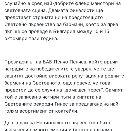
случайно е сред най-добрите флеър майстори на
световната сцена. Двамата финалисти ще
представят страната ни на предстоящото
Световно първенство за бармани, което за пръв
път ще се проведе в България между 10 и 15
октомври тази година.
Президентът на БАБ Пенчо Пенчев, който връчи
наградите на победителите, е уверен, че те ще
защитят достойно високата репутация на родните
бармани на Световното, още повече, че това
предстои да се случи на „домашен терен“. Самият
той е записан в четири пъти в книгата на
Световните рекорди Гинес за предлагане на най-
голям асортимент от коктейли.
Двата дни на Националното първенство бяха
изпълнени с много емоции и богата програма,