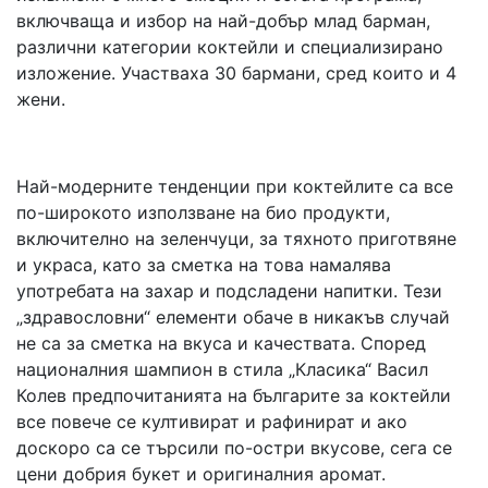
включваща и избор на най-добър млад барман,
различни категории коктейли и специализирано
изложение. Участваха 30 бармани, сред които и 4
жени.
Най-модерните тенденции при коктейлите са все
по-широкото използване на био продукти,
включително на зеленчуци, за тяхното приготвяне
и украса, като за сметка на това намалява
употребата на захар и подсладени напитки. Тези
„здравословни“ елементи обаче в никакъв случай
не са за сметка на вкуса и качествата. Според
националния шампион в стила „Класика“ Васил
Колев предпочитанията на българите за коктейли
все повече се култивират и рафинират и ако
доскоро са се търсили по-остри вкусове, сега се
цени добрия букет и оригиналния аромат.