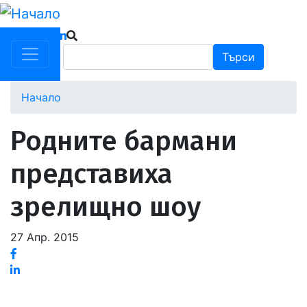
Премини
към
основното
Търси
Търси
съдържание
Начало
Родните бармани
представиха
зрелищно шоу
27 Апр. 2015
Facebook
Linked
in