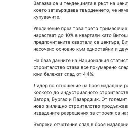
Запазва се и тенденцията в ръст на цен
което затвърждава твърдението, че няма
купувачите.
Увеличение през това трето тримесечие 
нарастват до 10% в квартали като Витош
предпочитаните квартали са центъра, Ви
насочено основно към едностайни и дв
На база данните на Националния статис
строителство става все по-умерено сле
юни бележат спад от 4,4%.
Лидер по отношение на броя издадени р
Колкото до индустриалното строителств
Загора, Бургас и Пазарджик. От големит
ново жилищно строителство продължава 
издадените разрешения за строеж са нар
Въпреки отчетения спад в броя издадени