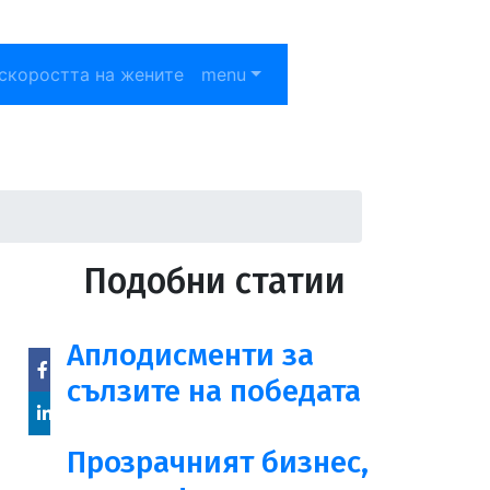
скоростта на жените
menu
Подобни статии
Аплодисменти за
сълзите на победата
Facebook
Linked
Прозрачният бизнес,
in