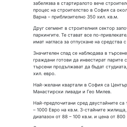
забелязва в стартиралото вече строител
процес на строителство в София са около
Варна – приблизително 350 хил. кв.м.
Друг сегмент в строителния сектор запо
паркингите. Те стават все по-привлекат
имат нагласа за отпускане на средства 
Значителен спад се наблюдава в търсене
граждани готови да инвестират парите 
търсени продължават да бъдат студиата,
хил. евро.
Най-желани квартали в София са Център,
Манастирски ливади и Гео Милев.
Най-предпочитани сред двустайните са т
– 1000 Евро на кв.м. 3-стайните жилища
диапазон от 88 – 100 кв.м. и цена от 800 