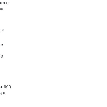
ата в
ъв
че
те
40
от 900
щ в