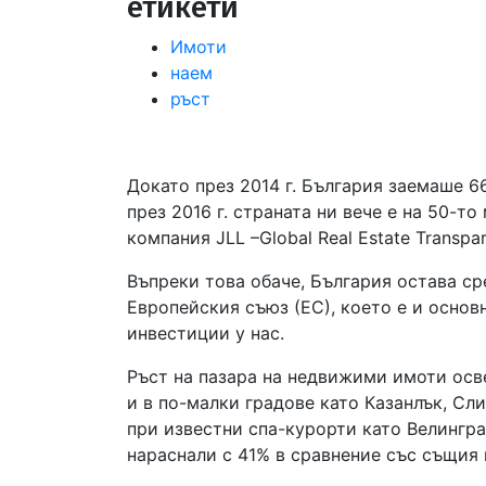
етикети
Имоти
наем
ръст
Докато през 2014 г. България заемаше 66
през 2016 г. страната ни вече е на 50-
компания JLL –Global Real Estate Transpa
Въпреки това обаче, България остава ср
Европейския съюз (ЕС), което е и основ
инвестиции у нас.
Ръст на пазара на недвижими имоти осве
и в по-малки градове като Казанлък, Сли
при известни спа-курорти като Велингра
нараснали с 41% в сравнение със същия 