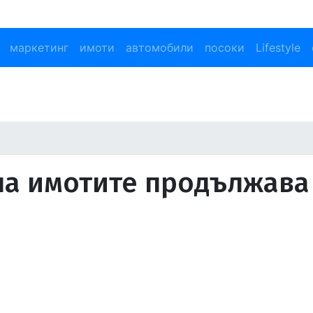
маркетинг
имоти
автомобили
посоки
Lifestyle
 на имотите продължава