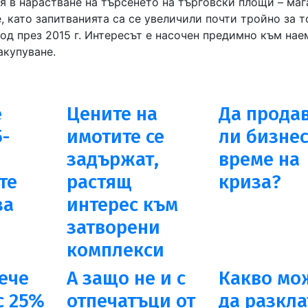
я в нарастване на търсенето на търговски площи – маг
, като запитванията са се увеличили почти тройно за т
од през 2015 г. Интересът е насочен предимно към нае
акупуване.
е
Цените на
Да прода
5-
имотите се
ли бизнес
задържат,
време на
те
растящ
криза?
за
интерес към
затворени
комплекси
ече
А защо не и с
Какво мо
с 25%
отпечатъци от
да разкла