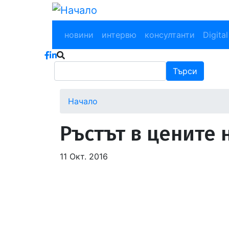
Премини
към
Main navigation
основното
новини
интервю
консултанти
Digital
съдържание
Търси
Търси
Начало
Ръстът в цените
11 Окт. 2016