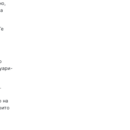
но,
на
Те
о
уари-
.
о на
оито