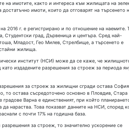
ите на имотите, както и интереса към жилищата на зеле
 достатъчно имоти, които да отговарят на търсенето 
на 2016 г. е регистрирано и по отношение на наемите. 
а, Студентски град, Дървеница и центъра. Сред най-
тоша, Младост, Гео Милев, Стрелбище, а търсенето е
устайни жилища.
тически институт (НСИ) може да се каже, че жилищнот
д като издадените разрешения за строеж за периода ян
азрешения за строеж за жилищни сгради остава София
о, то остава съсредоточено основно в Пловдив, Стара
е градове Варна е единственият, при който планиранет
да нараства. Това показват данните на НСИ, според к
аснали с почти 17% на годишна база.
 разрешения за строеж, то значително ускорение се