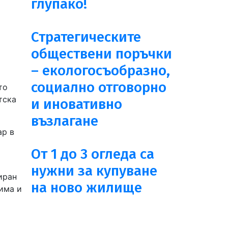
глупако!
Стратегическите
обществени поръчки
– екологосъобразно,
социално отговорно
то
тска
и иновативно
възлагане
ар в
От 1 до 3 огледа са
нужни за купуване
иран
на ново жилище
 има и