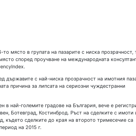
-то място в групата на пазарите с ниска прозрачност, 
то място според проучване на международната консултан
rencyIndex.
ед държавите с най-ниска прозрачност на имотния паз
ната причина за липсата на сериозни чуждестранни
н в най-големите градове на България, вече е регистр
вен, Ботевград, Костинброд. Ръст на сделките с имоти
д, където сделките до края на второто тримесечие са
период на 2015 г.