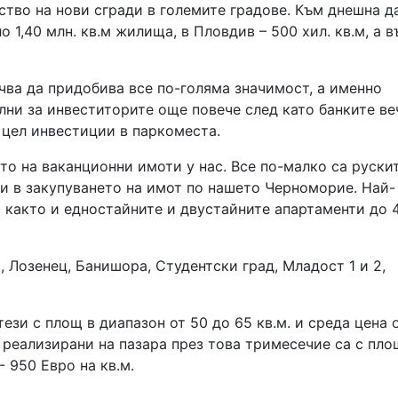
ство на нови сгради в големите градове. Към днешна д
 1,40 млн. кв.м жилища, в Пловдив – 500 хил. кв.м, а в
чва да придобива все по-голяма значимост, а именно
елни за инвеститорите още повече след като банките ве
с цел инвестиции в паркоместа.
то на ваканционни имоти у нас. Все по-малко са руски
си в закупуването на имот по нашето Черноморие. Най-
 както и едностайните и двустайните апартаменти до 
 Лозенец, Банишора, Студентски град, Младост 1 и 2,
ези с площ в диапазон от 50 до 65 кв.м. и среда цена 
, реализирани на пазара през това тримесечие са с пло
- 950 Евро на кв.м.