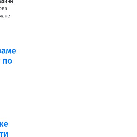
азини
ова
мане
ваме
 по
же
ти