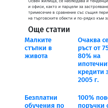
Освен жилища, се наблюдава и тенденци
и офиси, както и парцели за застрояване
тримесечие в сравнение със същия пери
на търговските обекти и по-рядко към з
Още статии
Малките
Очаква с
стъпки в
ръст от 7
живота
80% на
ипотечни
кредити 
2005 г.
Безплатни
100% пов
обучения по
поръчки 