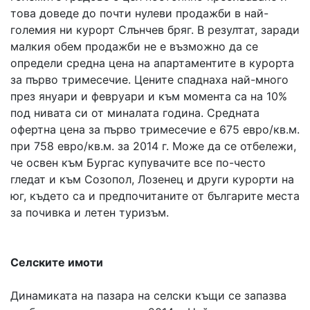
това доведе до почти нулеви продажби в най-
големия ни курорт Слънчев бряг. В резултат, заради
малкия обем продажби не е възможно да се
определи средна цена на апартаментите в курорта
за първо тримесечие. Цените спаднаха най-много
през януари и февруари и към момента са на 10%
под нивата си от миналата година. Средната
офертна цена за първо тримесечие е 675 евро/кв.м.
при 758 евро/кв.м. за 2014 г. Може да се отбележи,
че освен към Бургас купувачите все по-често
гледат и към Созопол, Лозенец и други курорти на
юг, където са и предпочитаните от българите места
за почивка и летен туризъм.
Селските имоти
Динамиката на пазара на селски къщи се запазва