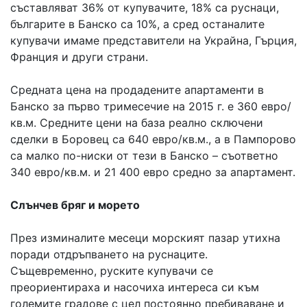
съставляват 36% от купувачите, 18% са руснаци,
българите в Банско са 10%, а сред останалите
купувачи имаме представители на Украйна, Гърция,
Франция и други страни.
Средната цена на продадените апартаменти в
Банско за първо тримесечие на 2015 г. е 360 евро/
кв.м. Средните цени на база реално сключени
сделки в Боровец са 640 евро/кв.м., а в Пампорово
са малко по-ниски от тези в Банско – съответно
340 евро/кв.м. и 21 400 евро средно за апартамент.
Слънчев бряг и морето
През изминалите месеци морският пазар утихна
поради отдръпването на руснаците.
Същевременно, руските купувачи се
преориентираха и насочиха интереса си към
големите градове с цел постоянно пребиваване и