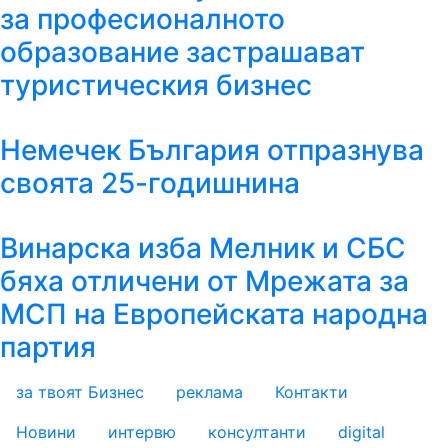
за професионалното
образование застрашават
туристическия бизнес
Немечек България отпразнува
своята 25-годишнина
Винарска изба Мелник и СБС
бяха отличени от Мрежата за
МСП на Европейската народна
партия
за твоят Бизнес
реклама
Контакти
footer_statii
Новини
интервю
консултанти
digital