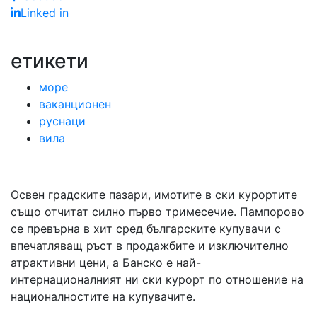
Linked in
етикети
море
ваканционен
руснаци
вила
Освен градските пазари, имотите в ски курортите
също отчитат силно първо тримесечие. Пампорово
се превърна в хит сред българските купувачи с
впечатляващ ръст в продажбите и изключително
атрактивни цени, а Банско е най-
интернационалният ни ски курорт по отношение на
националностите на купувачите.