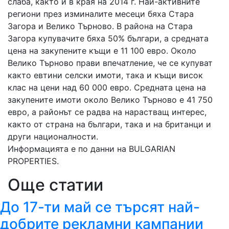
слаба, както и в края на 2014 г. Най-активните
региони през изминалите месеци бяха Стара
Загора и Велико Търново. В района на Стара
Загора купувачите бяха 50% българи, а средната
цена на закупените къщи е 11 100 евро. Около
Велико Търново прави впечатление, че се купуват
както евтини селски имоти, така и къщи висок
клас на цени над 60 000 евро. Средната цена на
закупените имоти около Велико Търново е 41 750
евро, а районът се радва на нарастващ интерес,
както от страна на българи, така и на британци и
други националности.
Информацията е по данни на BULGARIAN
PROPERTIES.
Още статии
До 17-ти май се търсят най-
добрите рекламни кампании