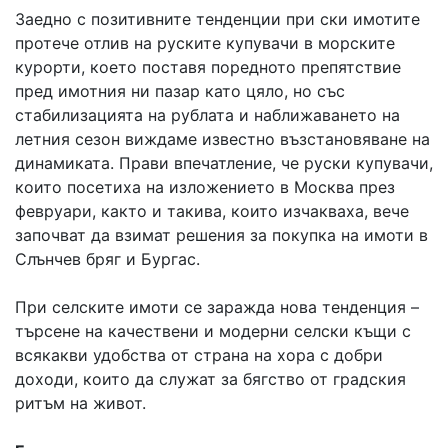
Заедно с позитивните тенденции при ски имотите
протече отлив на руските купувачи в морските
курорти, което поставя поредното препятствие
пред имотния ни пазар като цяло, но със
стабилизацията на рублата и наближаването на
летния сезон виждаме известно възстановяване на
динамиката. Прави впечатление, че руски купувачи,
които посетиха на изложението в Москва през
февруари, както и такива, които изчакваха, вече
започват да взимат решения за покупка на имоти в
Слънчев бряг и Бургас.
При селските имоти се заражда нова тенденция –
търсене на качествени и модерни селски къщи с
всякакви удобства от страна на хора с добри
доходи, които да служат за бягство от градския
ритъм на живот.