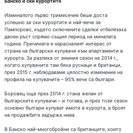
Банско и ски курортите
Изминалото първо тримесечие беше доста
успешно за ски курортите и най-вече за
Пампорово, където сключените сделки отбелязаха
двоен ръст спрямо същия период на миналата
година. Причината е нарасналият интерес от
страна на български купувачи към апартаменти в
курорта. За разлика от зимния сезон на 2014 г.,
когато купувачите там бяха руснаци и британци,
през 2015 г. наблюдаваме цялостно изменение на
профила на купувачите – 95% вече са българи.
Боровец още през 2014 г. стана желан от
българските купувачи – и тогава, и през този сезон
основно българи купуват имоти в курорта, а броят
на продажбите задържа нива.
В Банско най-многобройни са британците, които