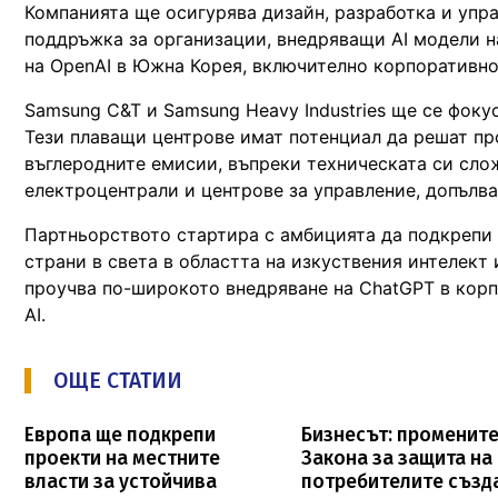
Компанията ще осигурява дизайн, разработка и упра
поддръжка за организации, внедряващи AI модели н
на OpenAI в Южна Корея, включително корпоративнот
Samsung C&T и Samsung Heavy Industries ще се фоку
Тези плаващи центрове имат потенциал да решат про
въглеродните емисии, въпреки техническата си сло
електроцентрали и центрове за управление, допълва
Партньорството стартира с амбицията да подкрепи 
страни в света в областта на изкуствения интелект
проучва по-широкото внедряване на ChatGPT в корп
AI.
ОЩЕ СТАТИИ
Европа ще подкрепи
Бизнесът: промените
проекти на местните
Закона за защита на
власти за устойчива
потребителите създ