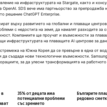
вление на инфраструктурата на Stargate, както и конс
а OpenAI. SDS вече има партньорство за препродажба н
о решение ChatGPT Enterprise.
сират върху развитието на глобални и плаващи центров
блеми с недостига на земя, да намалят разходите за 
жност. Компаниите ще проучат и възможности за плав
щи инфраструктурата на плаващите AI центрове за дан
стремежа на Южна Корея да се превърне в една от во
 и да създаде нови технологични възможности. Samsun
орациите, за да улесни трансформацията на работното
 в
35% от децата има
Българите пла
потенциални проблеми
редовно сметк
ават
със зрението