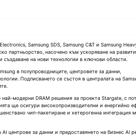
lectronics, Samsung SDS, Samsung C&T и Samsung Heavy 
еско партньорство, насочено към ускоряване на развити
 и създаване на нови технологии в ключови области.
sung в полупроводниците, центровете за данни,
ологии. Подписването се състоя в централата на Sams
те.
е най-модерни DRAM решения за проекта Stargate, с по
ията ще осигури високопроизводителни и енергийно е
шенствано чип-пакетиране и хетерогенна интеграция 
AI центрове за данни и предоставянето на бизнес AI р