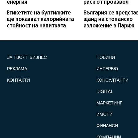
енергия
риск от произвол
Етикетите на бултилките
България се предста
ще показват калорийната
щанд на стопанско
стойност на напитката
изложение в Париж
FOOTER_STATII
ЗА ТВОЯТ БИЗНЕС
НОВИНИ
РЕКЛАМА
ИНТЕРВЮ
КОНТАКТИ
КОНСУЛТАНТИ
DIGITAL
МАРКЕТИНГ
ИМОТИ
ФИНАНСИ
КОМПАНИИ