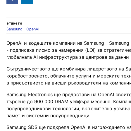
in
етикети
Samsung
OpenAI
OpenAI и водещите компании на Samsung - Samsung E
- подписаха писмо за намерения (LOI) за стратегич
глобалната AI инфраструктура за центрове за данни
Сътрудничеството ще комбинира лидерството на Sam
корабостроенето, облачните услуги и морските техн
в присъствието на висши ръководители на компании
Samsung Electronics ще предостави на OpenAI своит
търсене до 900 000 DRAM уейфъра месечно. Компан
полупроводникови технологии, включително усъвър
памет и системни полупроводници.
Samsung SDS ще подкрепя OpenAI в изграждането на 