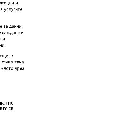
ултации и
а услугите
е за данни.
охлаждане и
ащи
ни.
дещите
g също така
 място чрез
щат по-
ите си