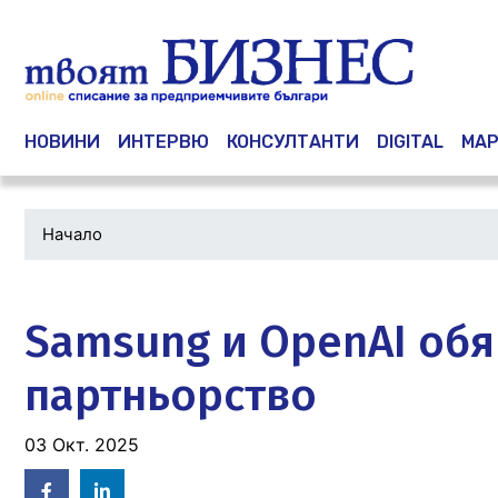
Main navigation
НОВИНИ
ИНТЕРВЮ
КОНСУЛТАНТИ
DIGITAL
МАР
Начало
Водеща
снимка
Samsung и OpenAI обя
партньорство
03 Окт. 2025
Facebook
Linked