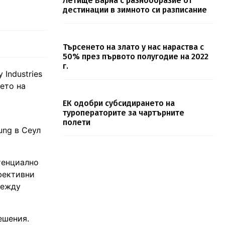
Летище Варна с разнообразие от
дестинации в зимното си разписание
Търсенето на злато у нас нараства с
50% през първото полугодие на 2022
г.
Industries
ето на
ЕК одобри субсидирането на
туроператорите за чартърните
полети
ung в Сеул
тенциално
фективни
между
ешения.