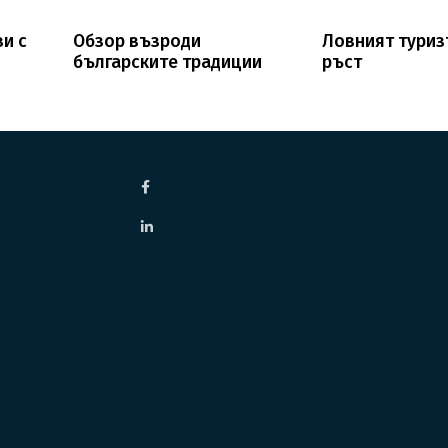
ви с
Обзор възроди
Ловният туриз
българските традиции
ръст