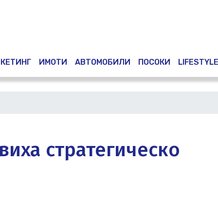
Премини
към
основното
съдържание
КЕТИНГ
ИМОТИ
АВТОМОБИЛИ
ПОСОКИ
LIFESTYL
виха стратегическо