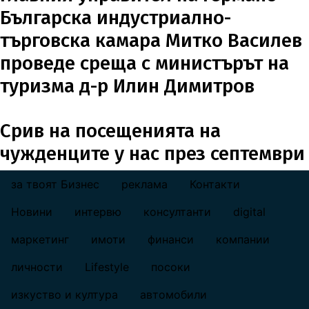
Българска индустриално-
търговска камара Митко Василев
проведе среща с министърът на
туризма д-р Илин Димитров
Срив на посещенията на
чужденците у нас през септември
за твоят Бизнес
реклама
Контакти
footer_statii
Новини
интервю
консултанти
digital
маркетинг
имоти
финанси
компании
личности
Lifestyle
посоки
изкуство и култура
автомобили