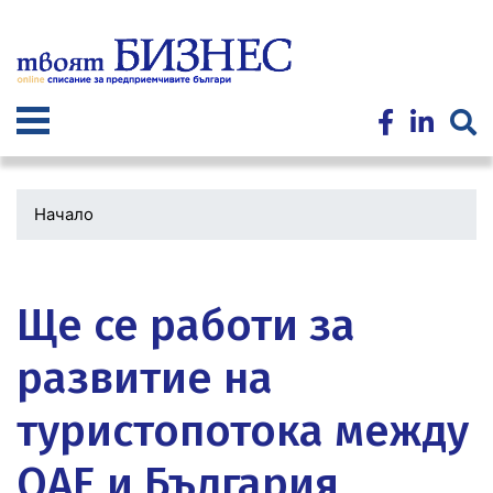
Премини
към
основното
съдържание
Начало
Водеща
снимка
Ще се работи за
развитие на
туристопотока между
ОАЕ и България