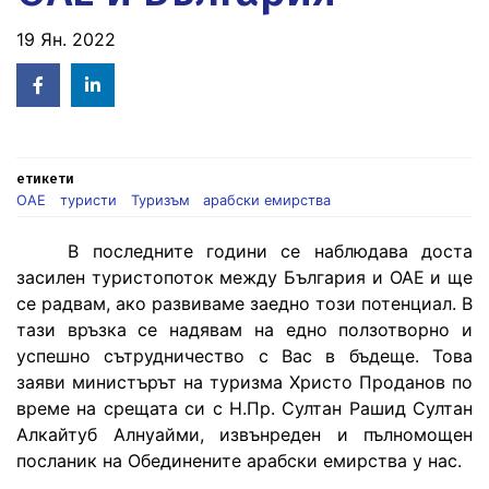
19 Ян. 2022
Facebook
Linked
in
етикети
ОАЕ
туристи
Туризъм
арабски емирства
В последните години се наблюдава доста
засилен туристопоток между България и ОАЕ и ще
се радвам, ако развиваме заедно този потенциал. В
тази връзка се надявам на едно ползотворно и
успешно сътрудничество с Вас в бъдеще. Това
заяви министърът на туризма Христо Проданов по
време на срещата си с Н.Пр. Султан Рашид Султан
Алкайтуб Алнуайми, извънреден и пълномощен
посланик на Обединените арабски емирства у нас.