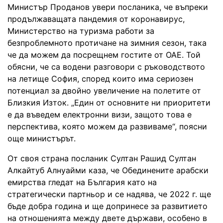
Министър Проданов увери посланика, че въпреки
продължаващата пандемия от коронавирус,
Министерство на туризма работи за
безпроблемното протичане на зимния сезон, така
че да можем да посрещнем гостите от ОАЕ. Той
обясни, че са водени разговори с ръководството
на летище София, според които има сериозен
потенциал за двойно увеличение на полетите от
Близкия Изток. „Един от основните ни приоритети
е да въведем електронни визи, защото това е
перспектива, която можем да развиваме“, поясни
още министърът.
От своя страна посланик Султан Рашид Султан
Алкайтуб Алнуайми каза, че Обединените арабски
емирства гледат на България като на
стратегически партньор и се надява, че 2022 г. ще
бъде добра година и ще допринесе за развитието
на отношенията между двете държави, особено в