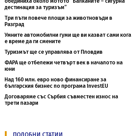
обединиха около мотото “Балканите – сигурна
дестинация за туризъм”
Три пъти повече площи за животновъди в
Разград
Умните автомобилни гуми ще ви казват сами кога
е време да ги смените
Туризмът ще се управлява от Пловдив
ФАРА ще отбележи четвърт век в началото на
юни
Над 160 млн. евро ново финансиране за
българския бизнес по програма InvestEU
Договаряме със Сърбия съвместен износ на
трети пазари
ПОДОБНИ СТАТИИ