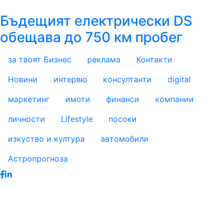
Бъдещият електрически DS
обещава до 750 км пробег
за твоят Бизнес
реклама
Контакти
footer_statii
Новини
интервю
консултанти
digital
маркетинг
имоти
финанси
компании
личности
Lifestyle
посоки
изкуство и култура
автомобили
Астропрогноза