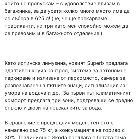
който не пропускам – с удоволствие влизам в
багажника, за да усетя колко много място има да
се събера в 625 л! (не, че ще прекарваме
трафиканти, но три като мен спокойно можем да
се превозим и в багажното отделение:)
Като истинска лимузина, новият Superb предлага
адаптивен круиз контрол, система за автономно
паркиране и излизане от паркомясто, камера за
разпознаване на пътните знаци, сигнализация за
умора на водача и др. За първи път климатичният
комфорт предлага три зони, подгряващи се предно
стъкло и дюзи на пръскалките за вода.
В сравнение с предходния модел, теглото е
намалено със 75 кг, а консумацията на гориво с
30%. Традиционно Skoda предлага с богата гама