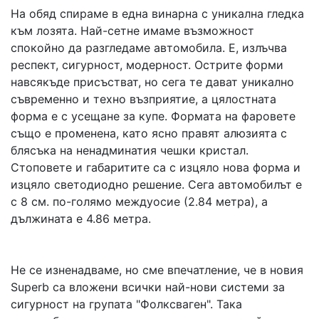
На обяд спираме в една винарна с уникална гледка
към лозята. Най-сетне имаме възможност
спокойно да разгледаме автомобила. Е, излъчва
респект, сигурност, модерност. Острите форми
навсякъде присъстват, но сега те дават уникално
съвременно и техно възприятие, а цялостната
форма е с усещане за купе. Формата на фаровете
също е променена, като ясно правят алюзията с
блясъка на ненадминатия чешки кристал.
Стоповете и габаритите са с изцяло нова форма и
изцяло светодиодно решение. Сега автомобилът е
с 8 см. по-голямо междуосие (2.84 метра), а
дължината е 4.86 метра.
Не се изненадваме, но сме впечатление, че в новия
Superb са вложени всички най-нови системи за
сигурност на групата "Фолксваген". Така