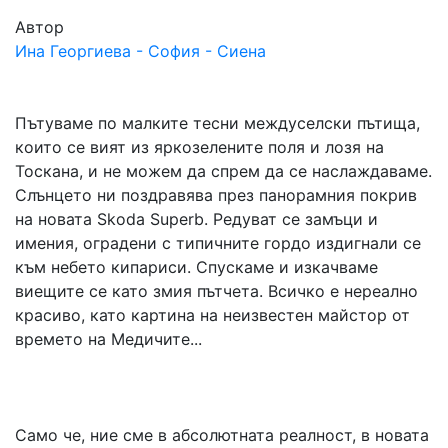
Автор
Ина Георгиева - София - Сиена
Пътуваме по малките тесни междуселски пътища,
които се вият из яркозелените поля и лозя на
Тоскана, и не можем да спрем да се наслаждаваме.
Слънцето ни поздравява през панорамния покрив
на новата Skoda Superb. Редуват се замъци и
имения, оградени с типичните гордо издигнали се
към небето кипариси. Спускаме и изкачваме
виещите се като змия пътчета. Всичко е нереално
красиво, като картина на неизвестен майстор от
времето на Медичите...
Само че, ние сме в абсолютната реалност, в новата