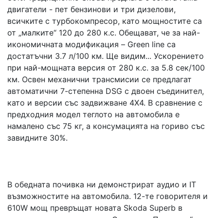
двигатели - пет бензинови и три дизелови,
всичките с турбокомпресор, като мощностите са
от „малките“ 120 до 280 к.с. Обещават, че за най-
икономичната модификация – Green line са
достатъчни 3.7 л/100 км. Ще видим... Ускорението
при най-мощната версия от 280 к.с. за 5.8 сек/100
км. Освен механични трансмисии сe предлагат
автоматични 7-степенна DSG с двоен съединител,
като и версии със задвижване 4Х4. В сравнение с
предходния модел теглото на автомобила е
намалено със 75 кг, а консумацията на гориво със
завидните 30%.
В обедната почивка ни демонстрират аудио и IT
възможностите на автомобила. 12-те говорителя и
610W мощ превръщат новата Skoda Superb в