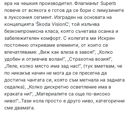
ера на чешкия производител. Флагманът Superb
повече от всякога е готов да се бори с лимузините
в луксозния сегмент. Изграден на основата на
концепцията ‘Škoda VisionC’, той излъчва
безкомпромисна класа, която съчетава осанка и
забележителен комфорт. С колегата ми Искрен
постоянно откриваме елементи, от които се
впечатляваме: „Виж как влиза в завоя!“, „Колко
удобен и отзивчив волан!“, „Страхотна возия!“,
„Леле, колко място има зад нас!“, (тук вметвам, че
по никакъв начин не мога да се пресегна да
достигна чантата си, която съм метнала на задната
седалка), „Колко дискретно осветление има в
краката ни!“, „Материалите са още по-високо
ниво!“...Тази кола просто е друго ниво, категорични
сме двамата.