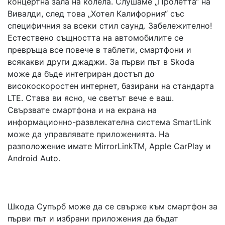
концертна зала на колела. Слушаме „Пролетта“ на
Вивалди, след това „Хотел Калифорния“ със
специфичния за всеки стил саунд. Забележително!
Естествено същността на автомобилите се
превръща все повече в таблети, смартфони и
всякакви други джаджи. За първи път в Skoda
може да бъде интегриран достъп до
високоскоростен интернет, базирани на стандарта
LTE. Става ви ясно, че светът вече е ваш.
Свързвате смартфона и на екрана на
информационно-развлекателна система SmartLink
може да управлявате приложенията. На
разположение имате MirrorLinkTM, Apple CarPlay и
Android Auto.
Шкода Супърб може да се свърже към смартфон за
първи път и избрани приложения да бъдат