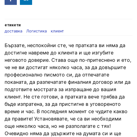
in
етикети
доставка
Логистика
клиент
Бързате, неспокойни сте, че пратката ви няма да
достигне навреме до клиента и ще изгубите
неговото доверие. Става още по-притеснено и ето,
че не ви достигат няколко часа, за да довършите
професионално писмото си, да отпечатате
поканата, да разпечатате финалния договор или да
подготвите мострата за изпращане до вашия
клиент. Не сте готови, а пратката вече трябва да
бъде изпратена, за да пристигне в уговореното
време и час. В последния момент се чудите какво
да правите! Установявате, че са ви необходими
още няколко часа, но не разполагате с тях!
Очевидно няма да удържите на думата си и ще