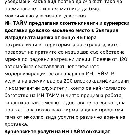
уведомени какъв вид пратка да очакват, така че
преминаването и през митница да бъде
максимално улеснено и ускорено.
ИН ТАЙМ предлага на своите клиенти и куриерски
доставки до всяко населено място в България
Изградената мрежа от общо 35 бюра
покрива изцяло територията на страната, като
превозът на пратките се извършва със собствена
мрежа по редовни вътрешни линии. Повече от 120
автомобила съставляват непрекъснато
модернизиращия се автопарк на ИН ТАЙМ. В
услуга на всички вас са 200 висококвалифицирани
и компетентни служители, които са най-голямото
богатство на ИН ТАЙМ и чиято прецизна работа
гарантира навременното доставяне на всяка една
пратка. Това позволява фирмата да ви предложи
гама от няколко вида услуги с различно време на
доставка.
Куриерските услуги на ИН ТАЙМ обхващат