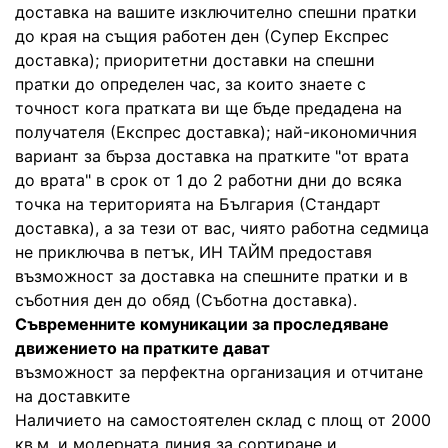
доставка на вашите изключително спешни пратки
до края на същия работен ден (Супер Експрес
доставка); приоритетни доставки на спешни
пратки до определен час, за които знаете с
точност кога пратката ви ще бъде предадена на
получателя (Експрес доставка); най-икономичния
вариант за бърза доставка на пратките "от врата
до врата" в срок от 1 до 2 работни дни до всяка
точка на територията на България (Стандарт
доставка), а за тези от вас, чиято работна седмица
не приключва в петък, ИН ТАЙМ предоставя
възможност за доставка на спешните пратки и в
съботния ден до обяд (Съботна доставка).
Съвременните комуникации за проследяване
движението на пратките дават
възможност за перфектна организация и отчитане
на доставките
Наличието на самостоятелен склад с площ от 2000
кв.м. и модерната линия за сортиране и