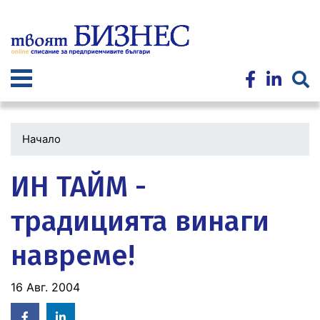
Премини
към
основното
съдържание
Начало
ИН ТАЙМ -
традицията винаги
навреме!
16 Авг. 2004
Facebook
Linked