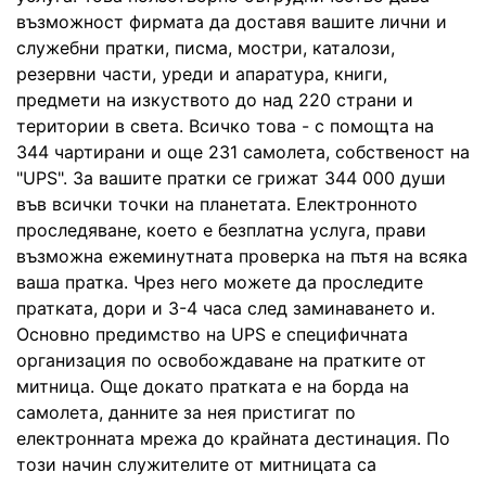
възможност фирмата да доставя вашите лични и
служебни пратки, писма, мостри, каталози,
резервни части, уреди и апаратура, книги,
предмети на изкуството до над 220 страни и
територии в света. Всичко това - с помощта на
344 чартирани и още 231 самолета, собственост на
"UPS". За вашите пратки се грижат 344 000 души
във всички точки на планетата. Електронното
проследяване, което е безплатна услуга, прави
възможна ежеминутната проверка на пътя на всяка
ваша пратка. Чрез него можете да проследите
пратката, дори и 3-4 часа след заминаването и.
Основно предимство на UPS е специфичната
организация по освобождаване на пратките от
митница. Още докато пратката е на борда на
самолета, данните за нея пристигат по
електронната мрежа до крайната дестинация. По
този начин служителите от митницата са