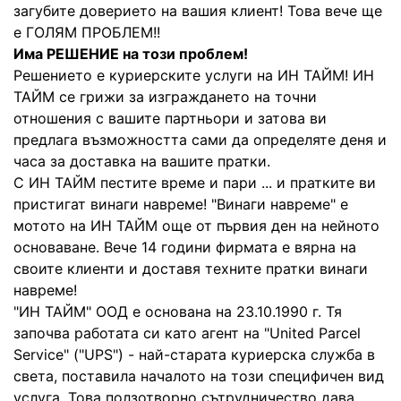
загубите доверието на вашия клиент! Това вече ще
е ГОЛЯМ ПРОБЛЕМ!!
Има РЕШЕНИЕ на този проблем!
Решението е куриерските услуги на ИН ТАЙМ! ИН
ТАЙМ се грижи за изграждането на точни
отношения с вашите партньори и затова ви
предлага възможността сами да определяте деня и
часа за доставка на вашите пратки.
С ИН ТАЙМ пестите време и пари ... и пратките ви
пристигат винаги навреме! "Винаги навреме" е
мотото на ИН ТАЙМ още от първия ден на нейното
основаване. Вече 14 години фирмата е вярна на
своите клиенти и доставя техните пратки винаги
навреме!
"ИН ТАЙМ" ООД е основана на 23.10.1990 г. Тя
започва работата си като агент на "United Parcel
Service" ("UPS") - най-старата куриерска служба в
света, поставила началото на този специфичен вид
услуга. Това ползотворно сътрудничество дава