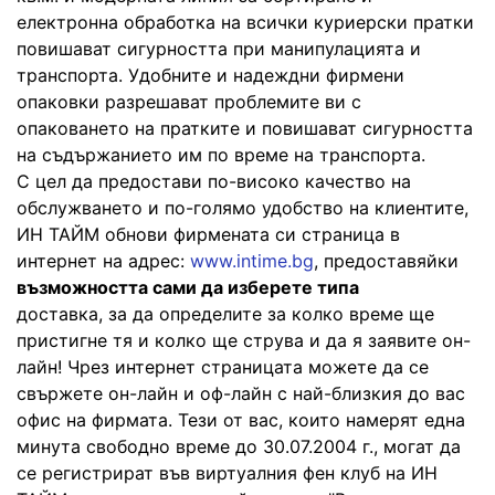
електронна обработка на всички куриерски пратки
повишават сигурността при манипулацията и
транспорта. Удобните и надеждни фирмени
опаковки разрешават проблемите ви с
опаковането на пратките и повишават сигурността
на съдържанието им по време на транспорта.
С цел да предостави по-високо качество на
обслужването и по-голямо удобство на клиентите,
ИН ТАЙМ обнови фирмената си страница в
интернет на адрес:
www.intime.bg
, предоставяйки
възможността сами да изберете типа
доставка, за да определите за колко време ще
пристигне тя и колко ще струва и да я заявите он-
лайн! Чрез интернет страницата можете да се
свържете он-лайн и оф-лайн с най-близкия до вас
офис на фирмата. Тези от вас, които намерят една
минута свободно време до 30.07.2004 г., могат да
се регистрират във виртуалния фен клуб на ИН