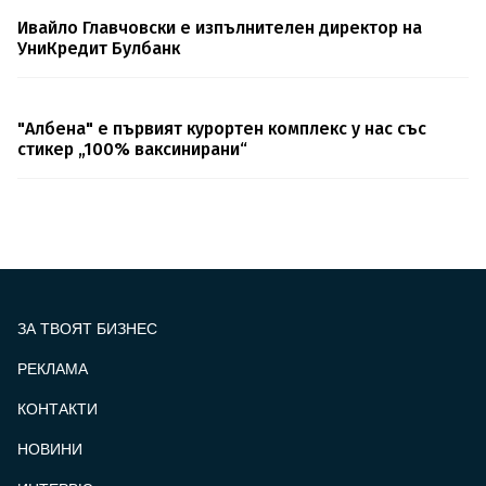
Ивайло Главчовски е изпълнителен директор на
УниКредит Булбанк
"Албена" е първият курортен комплекс у нас със
стикер „100% ваксинирани“
ЗА ТВОЯТ БИЗНЕС
РЕКЛАМА
КОНТАКТИ
FOOTER_STATII
НОВИНИ