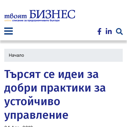
Премини
към
основното
съдържание
Начало
Търсят се идеи за
добри практики за
устойчиво
управление