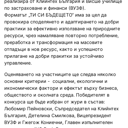
реализира от Клийнтех България и Висше училище
по застраховане и финанси (ВУЗФ).
Форматът „ТИ СИ БЪДЕЩЕТО“ има за цел да
провокира споделянето и адаптирането на добри
практики за ефективно използване на природните
ресурси, чрез намаляване повторно потребление,
преработка и трансформация на масовите
отпадъци в нов ресурс, както и успешното
прилагане на добри пракитки за устойчиво
управление.
Оценяването на участниците ще следва няколко
основни критерии - социални, екологични и
икономически фактори и ефектът върху бизнеса,
обществото и околната среда. Победителят в
конкурса ще бъде избран от жури в състав:
Любомир Пейновски, Съпредседател на Клийнтех
България, Детелина Смилкова, Вицепрезидент
ВУЗФ и Гжегож Кониечни, Главен изпълнителен