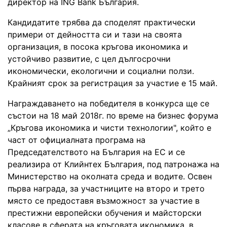
директор на ING Bank България.
Кандидатите трябва да споделят практически
примери от дейността си и тази на своята
организация, в посока кръгова икономика и
устойчиво развитие, с цел дългосрочни
икономически, екологични и социални ползи.
Крайният срок за регистрация за участие е 15 май.
Награждаването на победителя в конкурса ще се
състои на 18 май 2018г. по време на бизнес форума
„Кръгова икономика и чисти технологии", който е
част от официалната програма на
Председателството на България на ЕС и се
реализира от Клийнтех България, под патронажа на
Министерство на околната среда и водите. Освен
първа награда, за участниците на второ и трето
място се предоставя възможност за участие в
престижни европейски обучения и майсторски
класове в сферата на кръговата икономика, в