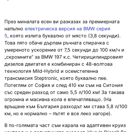
През миналата есен ви разказах за премиерната
напълно
електрическа версия на BMW серия
5
, която излита буквално от място (3,8 секунди).
Това лято обаче дърпам ръчната спирачка с
умереното ускорение от 7,5 секунди до 100 км/ч и
„скромните“ за BMW 197 к.с. Четирицилиндровият
дизелов двигател е комбиниран с 48-волтова
технология Mild-Hybrid и осемстепенна
трансмисия Steptronic, която буквално пее.
Потеглям от София и след 410 км съм на Ситония
със среден разход от само 5,5 л/100 км! За такава
огромна и масивна кола е впечатляващо. (На
връщане към България разходът ми става 5,8 л/100
км, но е нормално – пътят е все леко нагоре).
В по-голямата част съм карала на адаптивен круиз