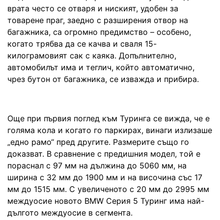
врата често се отваря и ниският, удобен за
товарене праг, заедно с разширения отвор на
багажника, са огромно предимство – особено,
когато трябва да се качва и сваля 15-
килограмовият сак с каяка. Допълнително,
автомобилът има и теглич, който автоматично,
чрез бутон от багажника, се изважда и прибира.
Още при първия поглед към Туринга се вижда, че е
голяма кола и когато го паркирах, винаги излизаше
„едно рамо“ пред другите. Размерите също го
доказват. В сравнение с предишния модел, той е
пораснал с 97 мм на дължина до 5060 мм, на
ширина с 32 мм до 1900 мм и на височина със 17
мм до 1515 мм. С увеличеното с 20 мм до 2995 мм
междуосие новото BMW Серия 5 Туринг има най-
дългото междуосие в сегмента.