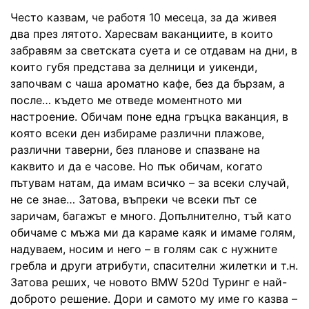
Често казвам, че работя 10 месеца, за да живея
два през лятото. Харесвам ваканциите, в които
забравям за светската суета и се отдавам на дни, в
които губя представа за делници и уикенди,
започвам с чаша ароматно кафе, без да бързам, а
после… където ме отведе моментното ми
настроение. Обичам поне една гръцка ваканция, в
която всеки ден избираме различни плажове,
различни таверни, без планове и спазване на
каквито и да е часове. Но пък обичам, когато
пътувам натам, да имам всичко – за всеки случай,
не се знае… Затова, въпреки че всеки път се
заричам, багажът е много. Допълнително, тъй като
обичаме с мъжа ми да караме каяк и имаме голям,
надуваем, носим и него – в голям сак с нужните
гребла и други атрибути, спасителни жилетки и т.н.
Затова реших, че новото BMW 520d Туринг е най-
доброто решение. Дори и самото му име го казва –