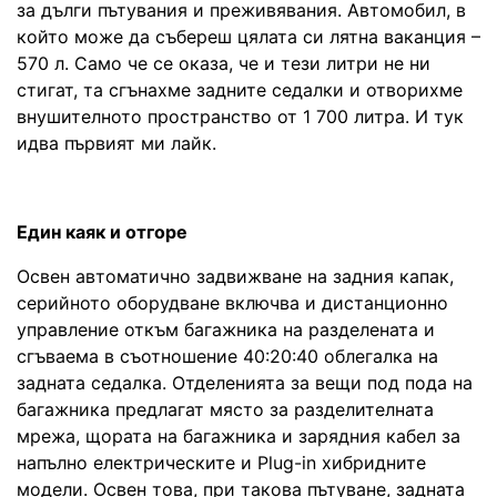
за дълги пътувания и преживявания. Автомобил, в
който може да събереш цялата си лятна ваканция –
570 л. Само че се оказа, че и тези литри не ни
стигат, та сгънахме задните седалки и отворихме
внушителното пространство от 1 700 литра. И тук
идва първият ми лайк.
Един каяк и отгоре
Освен автоматично задвижване на задния капак,
серийното оборудване включва и дистанционно
управление откъм багажника на разделената и
сгъваема в съотношение 40:20:40 облегалка на
задната седалка. Отделенията за вещи под пода на
багажника предлагат място за разделителната
мрежа, щората на багажника и зарядния кабел за
напълно електрическите и Plug-in хибридните
модели. Освен това, при такова пътуване, задната