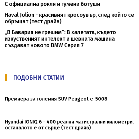
С официална рокля и гумени ботуши
Haval Jolion - красивият кросоувър, след който се
обръщат (тест драйв)
„В Бавария не грешим“: В халетата, където
изкуственият интелект и шевната машина
създават новото BMW Серия 7
ПОДОБНИ СТАТИИ
Премиера за големия SUV Peugeot e-5008
Hyundai IONIQ 6 - 400 реални магистрални километри,
останалото е от сърце (тест драйв)