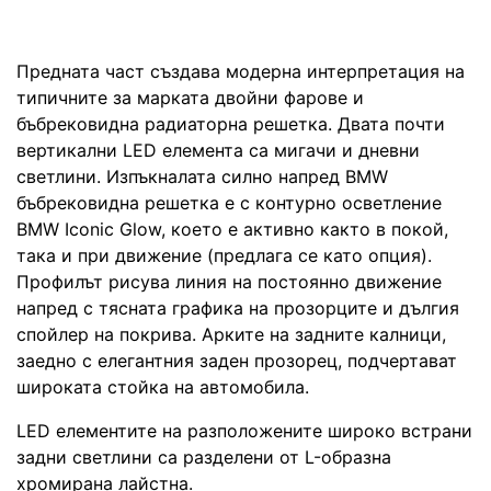
Предната част създава модерна интерпретация на
типичните за марката двойни фарове и
бъбрековидна радиаторна решетка. Двата почти
вертикални LED елемента са мигачи и дневни
светлини. Изпъкналата силно напред BMW
бъбрековидна решетка е с контурно осветление
BMW Iconic Glow, което е активно както в покой,
така и при движение (предлага се като опция).
Профилът рисува линия на постоянно движение
напред с тясната графика на прозорците и дългия
спойлер на покрива. Арките на задните калници,
заедно с елегантния заден прозорец, подчертават
широката стойка на автомобила.
LED елементите на разположените широко встрани
задни светлини са разделени от L-образна
хромирана лайстна.