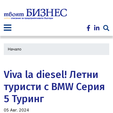
Премини
към
основното
съдържание
Начало
Водеща
снимка
Viva la diesel! Летни
туристи с BMW Серия
5 Туринг
05 Авг. 2024