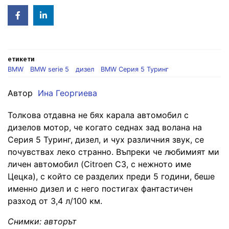
Facebook
Linked
in
етикети
BMW
BMW serie 5
дизел
BMW Серия 5 Туринг
Автор
Ина Георгиева
Толкова отдавна не бях карала автомобил с
дизелов мотор, че когато седнах зад волана на
Серия 5 Туринг, дизел, и чух различния звук, се
почувствах леко странно. Въпреки че любимият ми
личен автомобил (Citroen С3, с нежното име
Цецка), с който се разделих преди 5 години, беше
именно дизел и с него постигах фантастичен
разход от 3,4 л/100 км.
Снимки: авторът