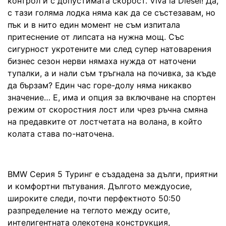
контрол и с допустимата скорост. Viva la Diesel! Да,
с тази голяма лодка няма как да се състезавам, но
пък и в нито един момент не съм изпитала
притеснение от липсата на нужна мощ. Със
сигурност укротените ми след супер натоварения
бизнес сезон нерви нямаха нужда от наточени
тупалки, а и нали съм тръгнала на почивка, за къде
да бързам? Един час горе-долу няма никакво
значение… Е, има и опция за включване на спортен
режим от скоростния лост или чрез ръчна смяна
на предавките от лостчетата на волана, в който
колата става по-наточена.
BMW Серия 5 Туринг е създадена за дълги, приятни
и комфортни пътувания. Дългото междуосие,
широките следи, почти перфектното 50:50
разпределение на теглото между осите,
интелигентната олекотена конструкция,