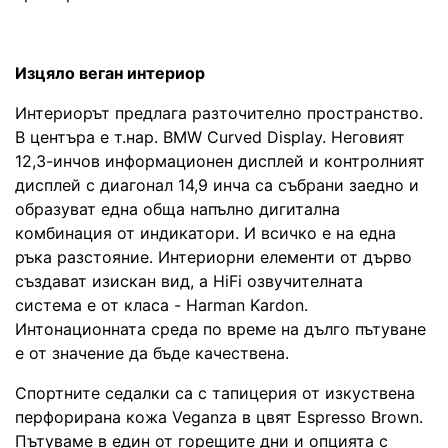
Изцяло веган интериор
Интериорът предлага разточително пространство.
В центъра е т.нар. BMW Curved Display. Неговият
12,3-инчов информационен дисплей и контролният
дисплей с диагонал 14,9 инча са събрани заедно и
образуват една обща напълно дигитална
комбинация от индикатори. И всичко е на една
ръка разстояние. Интериорни елементи от дърво
създават изискан вид, а HiFi озвучителната
система е от класа - Harman Kardon.
Интонационната среда по време на дълго пътуване
е от значение да бъде качествена.
Спортните седалки са с тапицерия от изкуствена
перфорирана кожа Veganza в цвят Espresso Brown.
Пътуваме в един от горещите дни и опцията с