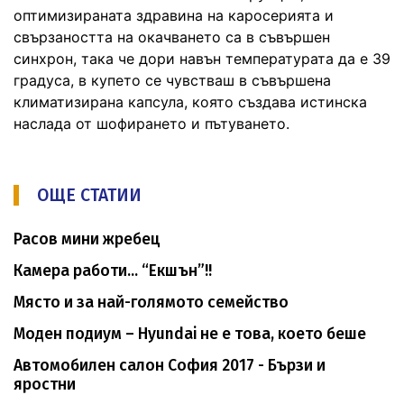
оптимизираната здравина на каросерията и
свързаността на окачването са в съвършен
синхрон, така че дори навън температурата да е 39
градуса, в купето се чувстваш в съвършена
климатизирана капсула, която създава истинска
наслада от шофирането и пътуването.
ОЩЕ СТАТИИ
Расов мини жребец
Камера работи... “Екшън”!!
Място и за най-голямото семейство
Моден подиум – Hyundai не е това, което беше
Автомобилен салон София 2017 - Бързи и
яростни