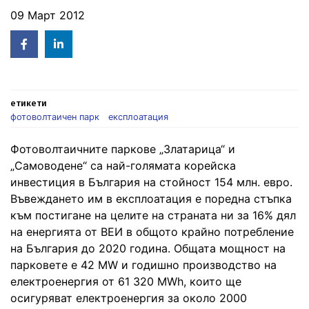
09 Март 2012
Facebook
Linked
in
етикети
фотоволтаичен парк
експлоатация
Фотоволтаичните паркове „Златарица“ и
„Самоводене“ са най-голямата корейска
инвестиция в България на стойност 154 млн. евро.
Въвеждането им в експлоатация е поредна стъпка
към постигане на целите на страната ни за 16% дял
на енергията от ВЕИ в общото крайно потребление
на България до 2020 година. Общата мощност на
парковете е 42 MW и годишно производство на
електроенергия от 61 320 MWh, които ще
осигуряват електроенергия за около 2000