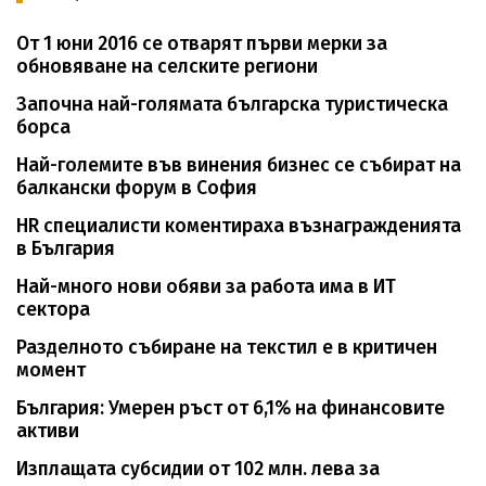
От 1 юни 2016 се отварят първи мерки за
обновяване на селските региони
Започна най-голямата българска туристическа
борса
Най-големите във винения бизнес се събират на
балкански форум в София
HR специалисти коментираха възнагражденията
в България
Най-много нови обяви за работа има в ИТ
сектора
Разделното събиране на текстил е в критичен
момент
България: Умерен ръст от 6,1% на финансовите
активи
Изплащата субсидии от 102 млн. лева за