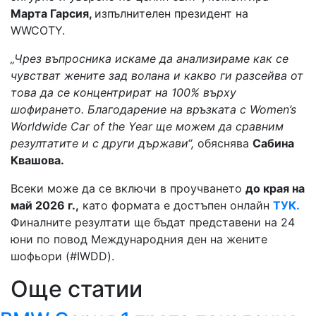
Марта Гарсия,
изпълнителен президент на
WWCOTY.
„Чрез въпросника искаме да анализираме как се
чувстват жените зад волана и какво ги разсейва от
това да се концентрират на 100% върху
шофирането. Благодарение на връзката с Women’s
Worldwide Car of the Year ще можем да сравним
резултатите и с други държави“,
обяснява
Сабина
Квашова.
Всеки може да се включи в проучването
до края на
май 2026 г.,
като формата е достъпен онлайн
ТУК.
Финалните резултати ще бъдат представени на 24
юни по повод Международния ден на жените
шофьори (#IWDD).
Още статии