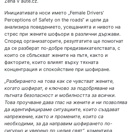
Zena v aute.cz.
Инициативата носи името „Female Drivers'
Perceptions of Safety on the roads“ и цели да
анализира поведението, усещанията и нивото на
стрес при жените шофьори в различни държави.
Според организаторите, резултатите ще помогнат
да се разберат по-добре предизвикателствата, с
които се сблъскват жените на пътя, както и
факторите, които влияят върху тяхната
концентрация и спокойствие при шофиране.
„Разбирането на това как се чувстват жените,
когато шофират, е ключово за подобряване на
пътната безопасност и мобилността за всички.
Това проучване дава глас на жените и ни позволява
да идентифицираме ситуациите, които създават
напрежение, както и промените, които са
необходими, за да направим шофирането по-
сигурно и уверено по целия свят“
, коментира