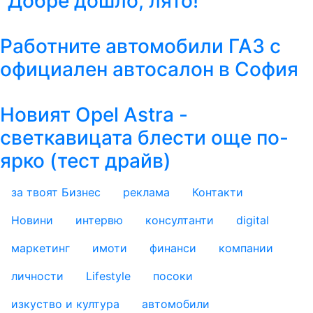
"Добре дошло, лято!"
Работните автомобили ГАЗ с
официален автосалон в София
Новият Opel Astra -
светкавицата блести още по-
ярко (тест драйв)
за твоят Бизнес
реклама
Контакти
footer_statii
Новини
интервю
консултанти
digital
маркетинг
имоти
финанси
компании
личности
Lifestyle
посоки
изкуство и култура
автомобили