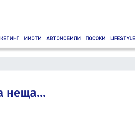
Премини
към
основното
съдържание
КЕТИНГ
ИМОТИ
АВТОМОБИЛИ
ПОСОКИ
LIFESTYL
на неща…