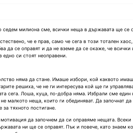
зо седем милиона сме, всички неща в държавата ще се о
тествено, че е прав, само че сега в този тотален хаос
ва да се оправят и да не вземе да се окаже, че всички
 едно си стоят неоправени.
волство няма да стане. Имаше избори, кой каквото имаш
лгарите решиха, че не ги интересува кой ще ги управляв
та сега. Лоша, куца, по-добра няма. Избрали сме един 
не малкото неща, които ги обединяват. Да започнат да
 за тяхното постигане.
е мотивация да започнем да си оправяме нещата. Всеки 
ржавата ни ще се оправят. Пък и повече, като знаем к