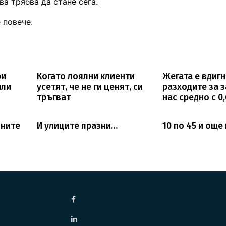
а трябва да стане сега.
 повече.
ри
Когато лоялни клиенти
Жегата е вдиг
или
усетят, че не ги ценят, си
разходите за з
тръгват
нас средно с 0
нните
И улиците празни…
10 по 45 и ощ