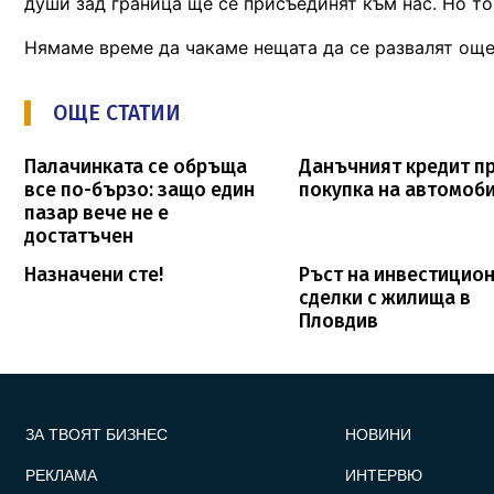
души зад граница ще се присъединят към нас. Но тов
Нямаме време да чакаме нещата да се развалят още
ОЩЕ СТАТИИ
Палачинката се обръща
Данъчният кредит п
все по-бързо: защо един
покупка на автомоб
пазар вече не е
достатъчен
Назначени сте!
Ръст на инвестицио
сделки с жилища в
Пловдив
FOOTER_STATII
ЗА ТВОЯТ БИЗНЕС
НОВИНИ
РЕКЛАМА
ИНТЕРВЮ