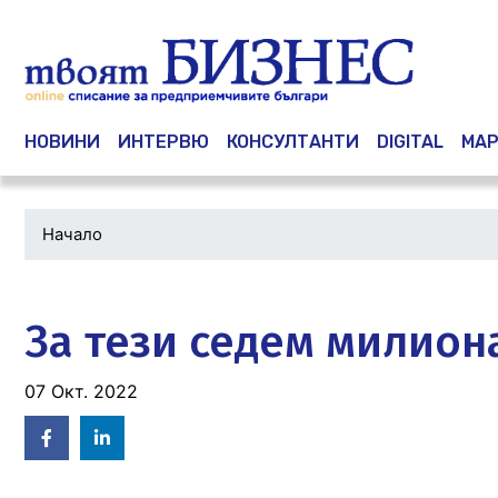
Main navigation
НОВИНИ
ИНТЕРВЮ
КОНСУЛТАНТИ
DIGITAL
МАР
Начало
Водеща
снимка
За тези седем милио
07 Окт. 2022
Facebook
Linked
in