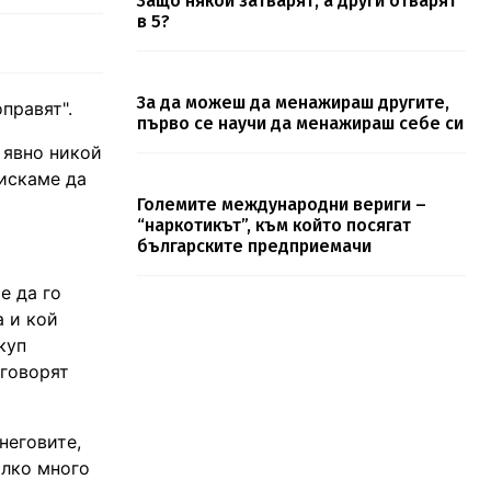
Защо някои затварят, а други отварят
в 5?
За да можеш да менажираш другите,
правят".
първо се научи да менажираш себе си
, явно никой
 искаме да
Големите международни вериги –
“наркотикът”, към който посягат
българските предприемачи
е да го
а и кой
куп
 говорят
неговите,
олко много