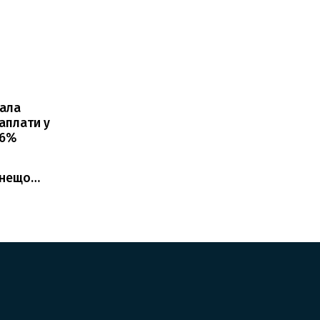
нала
аплати у
,6%
е нещо…