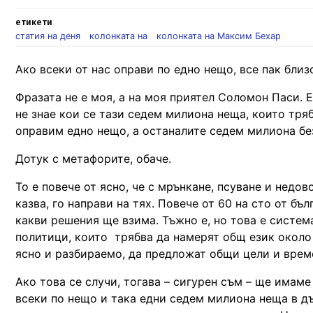
етикети
статия на деня
колонката на
колонката на Максим Бехар
Ако всеки от нас оправи по едно нещо, все пак бли
Фразата не е моя, а на моя приятел Соломон Паси. Ес
не знае кои се тази седем милиона неща, които тряб
оправим едно нещо, а останалите седем милиона без
Дотук с метафорите, обаче.
То е повече от ясно, че с мрънкане, псуване и недо
казва, го направи на тях. Повече от 60 на сто от бъ
какви решения ще взима. Тъжно е, но това е система
политици, които трябва да намерят общ език около 
ясно и разбираемо, да предложат общи цели и време
Ако това се случи, тогава – сигурен съм – ще имам
всеки по нещо и така едни седем милиона неща в дъ