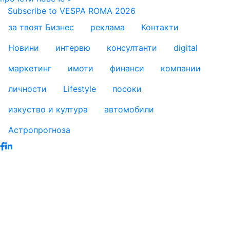
Subscribe to VESPA ROMA 2026
за твоят Бизнес
реклама
Контакти
footer_statii
Новини
интервю
консултанти
digital
маркетинг
имоти
финанси
компании
личности
Lifestyle
посоки
изкуство и култура
автомобили
Астропрогноза