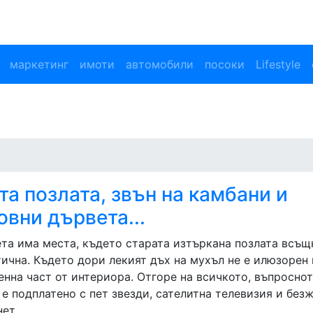
маркетинг
имоти
автомобили
посоки
Lifestyle
та позлата, звън на камбани и
овни дървета...
ета има места, където старата изтъркана позлата всъщ
тична. Където дори лекият дъх на мухъл не е илюзорен 
енна част от интериора. Отгоре на всичкото, въпросно
 е подплатено с пет звезди, сателитна телевизия и без
ет.