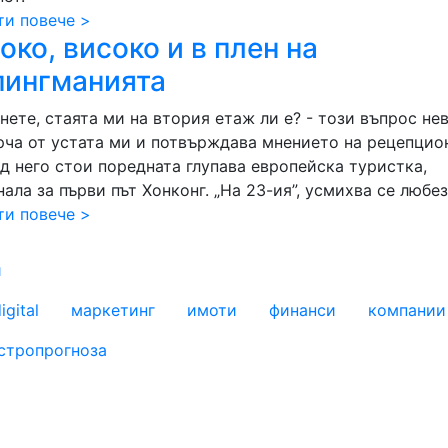
ти повече >
око, високо и в плен на
ингманията
нете, стаята ми на втория етаж ли е? - този въпрос не
рча от устата ми и потвърждава мнението на рецепцио
ед него стои поредната глупава европейска туристка,
ала за първи път Хонконг. „На 23-ия”, усмихва се любез
ти повече >
и
igital
маркетинг
имоти
финанси
компании
стропрогноза