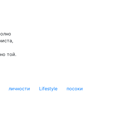
волно
ниста,
но той.
личности
Lifestyle
посоки