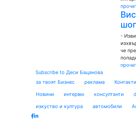
проче
Вис
шоп
- Изви
изхвъ
че пр
попадн
проче
Subscribe to Деси Бацанова
за твоят Бизнес
реклама
Контакт
footer_statii
Новини
интервю
консултанти
d
изкуство и култура
автомобили
А