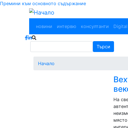
Премини към основното съдържание
Main navigation
новини
интервю
консултанти
Digital
Търси
Търси
Начало
Вех
век
На св
автен
неизм
място
интерн