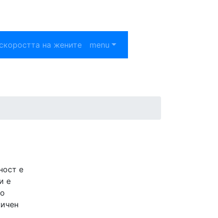
скоростта на жените
menu
ност е
и е
то
жичен