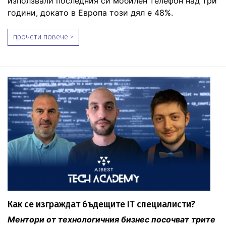
използвали последния си мобилен телефон над три
години, докато в Европа този дял е 48%.
прочети повече >
Как се изграждат бъдещите IT специалисти?
Ментори от технологичния бизнес посочват трите