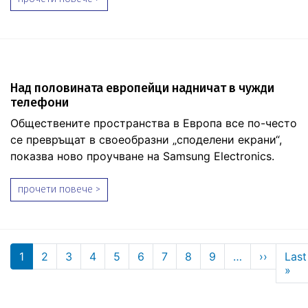
Над половината европейци надничат в чужди
телефони
Обществените пространства в Европа все по-често
се превръщат в своеобразни „споделени екрани“,
показва ново проучване на Samsung Electronics.
прочети повече >
Pagination
Next p
1
2
3
4
5
6
7
8
9
…
››
Last
Las
»