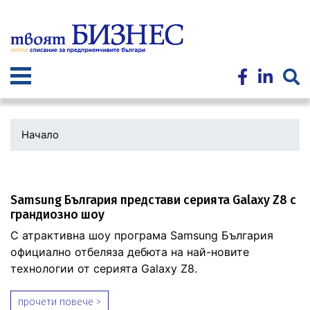
Премини
към
основното
съдържание
Начало
Samsung България представи серията Galaxy Z8 с
грандиозно шоу
С атрактивна шоу програма Samsung България
официално отбеляза дебюта на най-новите
технологии от серията Galaxy Z8.
прочети повече >