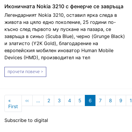
Иконичната Nokia 3210 с фенерче се завръща
Легендарният Nokia 3210, оставил ярка следа в
живота на цяло едно поколение, 25 години по-
късно след първото му пускане на пазара, се
завръща в синьо (Scuba Blue), черно (Grunge Black)
и златисто (Y2K Gold), благодарение на
европейския мобилен иноватор Human Mobile
Devices (HMD), производител на тел
прочети повече >
Pagination
Previous page
«
‹‹
…
2
3
4
5
6
7
8
9
First page
First
Subscribe to digital