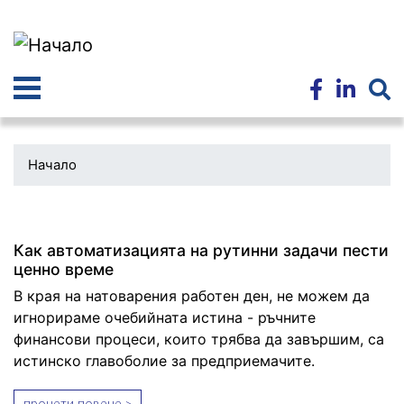
Премини
към
основното
съдържание
Начало
Как автоматизацията на рутинни задачи пести
ценно време
В края на натоварения работен ден, не можем да
игнорираме очебийната истина - ръчните
финансови процеси, които трябва да завършим, са
истинско главоболие за предприемачите.